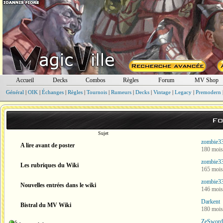
Accueil
Decks
Combos
Règles
Forum
MV Shop
Général
|
OIK
|
Échanges
|
Règles
|
Tournois
|
Rumeurs
|
Decks
|
Vintage
|
Legacy
|
Premodern
Fo
Sujet
zombie3
A lire avant de poster
180 mois
zombie3
Les rubriques du Wiki
165 mois
zombie3
Nouvelles entrées dans le wiki
146 mois
Darkent
Bistral du MV Wiki
180 mois
ZeSword