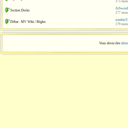
175 mois
ZeSword
Section Decks
177 mois
zombie3
Débat : MV Wiki / Règles
179 mois
Vous devez être
ident