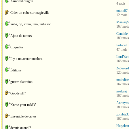
Armored dragon
4 mois
totom07
Créer un cube sur magicville
12 mois
Maniaq
imba, op, imho, imo, imha etc.
167 mois
Candide
Ajout de termes
180 mois
farfadet
Coquilles
47 mois
LordYan
Il y a un avatar incolore.
166 mois
ZeSword
Éditions
125 mois
molodiet
guerre d'attrition
162 mois
noskcaj
Goodstuff?
167 mois
Anonym
Know your m'MV
180 mois
zombie3
Ensemble de cartes
167 mois
Hugoken
depuis quand ?