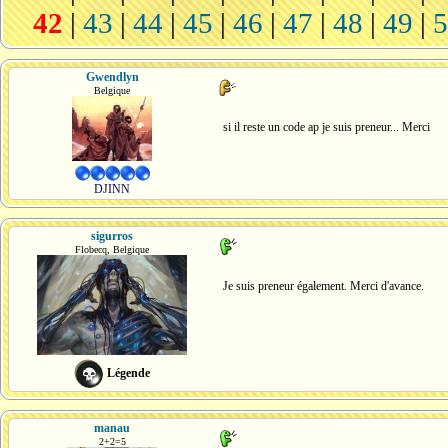
42
|
43
|
44
|
45
|
46
|
47
|
48
|
49
|
Gwendlyn
Belgique
si il reste un code ap je suis preneur... Merci
DJINN
sigurros
Flobecq, Belgique
Je suis preneur également. Merci d'avance.
Légende
manau
2+2=5