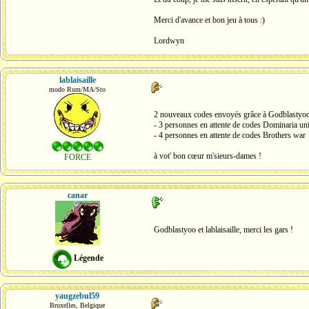
Merci d'avance et bon jeu à tous :)
Lordwyn
lablaisaille
modo Rum/MA/Sto
2 nouveaux codes envoyés grâce à Godblastyoo, e
- 3 personnes en attente de codes Dominaria un
- 4 personnes en attente de codes Brothers war
à vot' bon cœur m'sieurs-dames !
FORCE
canar
Godblastyoo et lablaisaille, merci les gars !
Légende
yaugzebul59
Bruxelles, Belgique