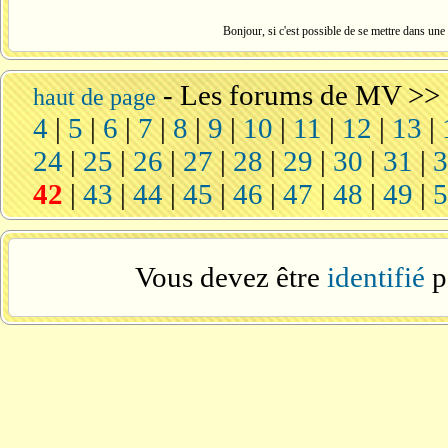
Bonjour, si c'est possible de se mettre dans une f
-
Les forums de MV
>>
haut de page
4
|
5
|
6
|
7
|
8
|
9
|
10
|
11
|
12
|
13
|
24
|
25
|
26
|
27
|
28
|
29
|
30
|
31
|
42
|
43
|
44
|
45
|
46
|
47
|
48
|
49
|
Vous devez être
identifié
p