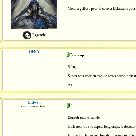
Merci à gulfoss pour le code et lablaisaille pou
Légende
DFBA
code ap
Salut,
Si qqu a un code en trop, je serais preneur aus
A+
lordwyn
vitry sur seine, france
Bonsoir tout le monde,
Utilisateur du site depuis longtemps, je découvr
Et du coup, je me suis inscrit, en espérant qu'u