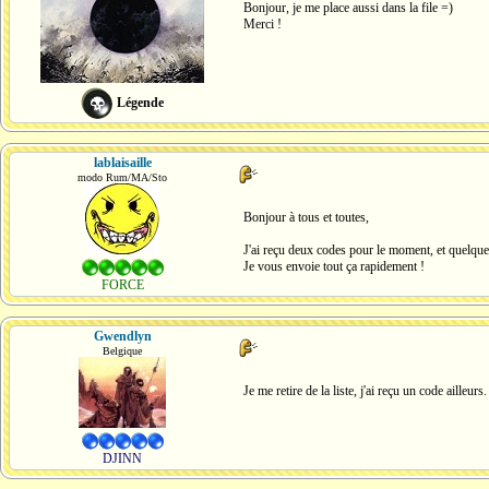
Bonjour, je me place aussi dans la file =)
Merci !
Légende
lablaisaille
modo Rum/MA/Sto
Bonjour à tous et toutes,
J'ai reçu deux codes pour le moment, et quelque
Je vous envoie tout ça rapidement !
FORCE
Gwendlyn
Belgique
Je me retire de la liste, j'ai reçu un code ailleurs.
DJINN