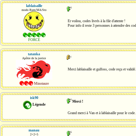
lablaisaille
modo Rum/MA/Sto
Et voilou, codes livrés à la file d'attente !
Pour info il reste 3 personnes à attendre des c
FORCE
tatanka
Apôtre de la justice
Merci lablaisaille et gulfoss, code reçu et validé.
Minotaure
isk90
Merci !
Légende
Grand merci à Van et à lablaisaille pour le code.
manau
2+2=5