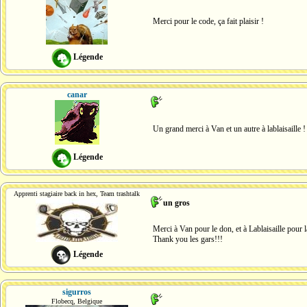
Merci pour le code, ça fait plaisir !
Légende
canar
Un grand merci à Van et un autre à lablaisaille !
Légende
Apprenti stagiaire back in hex, Team trashtalk
un gros
Merci à Van pour le don, et à Lablaisaille pour l
Thank you les gars!!!
Légende
sigurros
Flobecq, Belgique