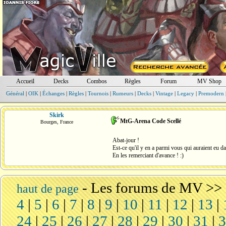
Accueil
Decks
Combos
Règles
Forum
MV Shop
Général
|
OIK
|
Échanges
|
Règles
|
Tournois
|
Rumeurs
|
Decks
|
Vintage
|
Legacy
|
Premodern
Skirk
MtG-Arena Code Scellé
Bourges, France
Abat-jour !
Est-ce qu'il y en a parmi vous qui auraient eu d
En les remerciant d'avance ! :)
-
Les forums de MV
>>
haut de page
4
|
5
|
6
|
7
|
8
|
9
|
10
|
11
|
12
|
13
|
24
|
25
|
26
|
27
|
28
|
29
|
30
|
31
|