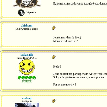
Également, merci d'avance aux généreux donate
Légende
akirhonn
Saint-Chamond, France
Je me mets dans la file :)
Merci aux donateurs !
lablaisaille
modo Rum/MA/Sto
Hello !
Je ne pourrai pas participer aux AP ce week-end
S'il y a de généreux donateurs, je suis preneur !
FORCE
Par avance merci <3
noskcaj
En Hyrule