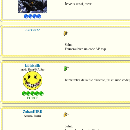
Je veux aussi, merci
darka972
Salut,
J'aimerai bien un code AP svp
lablaisaille
modo Rum/MA/Sto
Je me retire de la file d'attente, j'ai eu mon cod
FORCE
ZoltanIIIRD
Angers, France
Salut,