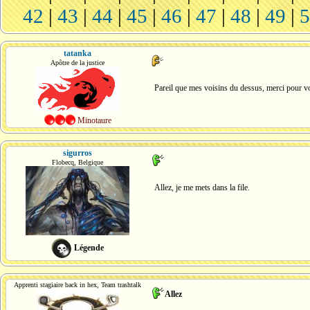
42
|
43
|
44
|
45
|
46
|
47
|
48
|
49
|
tatanka
Apôtre de la justice
Pareil que mes voisins du dessus, merci pour v
Minotaure
sigurros
Flobecq, Belgique
Allez, je me mets dans la file.
Légende
Apprenti stagiaire back in hex, Team trashtalk
Allez