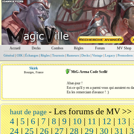
Accueil
Decks
Combos
Règles
Forum
MV Shop
Général
|
OIK
|
Échanges
|
Règles
|
Tournois
|
Rumeurs
|
Decks
|
Vintage
|
Legacy
|
Premodern
Skirk
MtG-Arena Code Scellé
Bourges, France
Abat-jour !
Est-ce qu'il y en a parmi vous qui auraient eu d
En les remerciant d'avance ! :)
-
Les forums de MV
>>
haut de page
4
|
5
|
6
|
7
|
8
|
9
|
10
|
11
|
12
|
13
|
24
|
25
|
26
|
27
|
28
|
29
|
30
|
31
|