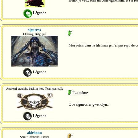
Hello, je veux bien un code également, et s'il r
Légende
sigurros
Flobecq, Belgique
Moi j'étais dans la file mais je n'ai pas reçu de c
Légende
Apprenti stagiaire back in hex, Team trashtalk
La même
Que sigurros er gwendlyn...
Légende
akirhonn
Saint-Chamond, France