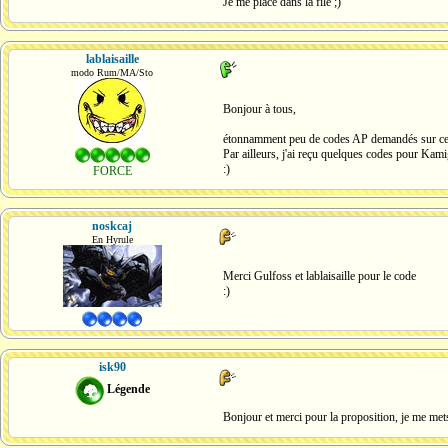
Je me place dans la file ;)
lablaisaille
modo Rum/MA/Sto
Bonjour à tous,
étonnamment peu de codes AP demandés sur cette
Par ailleurs, j'ai reçu quelques codes pour Kamig
:)
FORCE
noskcaj
En Hyrule
Merci Gulfoss et lablaisaille pour le code
:)
isk90
Légende
Bonjour et merci pour la proposition, je me mets 