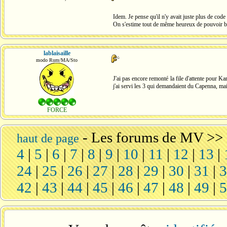
Idem. Je pense qu'il n'y avait juste plus de code 
On s'estime tout de même heureux de pouvoir bén
lablaisaille
modo Rum/MA/Sto
J'ai pas encore remonté la file d'attente pour
j'ai servi les 3 qui demandaient du Capenna, mais
FORCE
-
Les forums de MV
>>
haut de page
4
|
5
|
6
|
7
|
8
|
9
|
10
|
11
|
12
|
13
|
24
|
25
|
26
|
27
|
28
|
29
|
30
|
31
|
42
|
43
|
44
|
45
|
46
|
47
|
48
|
49
|