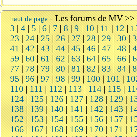
-
Les forums de MV
>>
haut de page
3
|
4
|
5
|
6
|
7
|
8
|
9
|
10
|
11
|
12
|
1
23
|
24
|
25
|
26
|
27
|
28
|
29
|
30
|
41
|
42
|
43
|
44
|
45
|
46
|
47
|
48
|
59
|
60
|
61
|
62
|
63
|
64
|
65
|
66
|
77
|
78
|
79
|
80
|
81
|
82
|
83
|
84
|
95
|
96
|
97
|
98
|
99
|
100
|
101
|
10
110
|
111
|
112
|
113
|
114
|
115
|
11
124
|
125
|
126
|
127
|
128
|
129
|
1
138
|
139
|
140
|
141
|
142
|
143
|
1
152
|
153
|
154
|
155
|
156
|
157
|
1
166
|
167
|
168
|
169
|
170
|
171
|
1