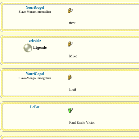
YouriGogol
Slavo-Mongol mongolien
ticot
zefreidz
Légende
Miko
YouriGogol
Slavo-Mongol mongolien
Inuit
LePat
Paul Emile Victor