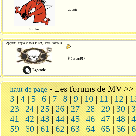
upvote
Zombie
Apprenti stagiaire back in hex, Team trashtalk
É Canard99
Légende
-
Les forums de MV
>>
haut de page
3
|
4
|
5
|
6
|
7
|
8
|
9
|
10
|
11
|
12
|
1
23
|
24
|
25
|
26
|
27
|
28
|
29
|
30
|
41
|
42
|
43
|
44
|
45
|
46
|
47
|
48
|
59
|
60
|
61
|
62
|
63
|
64
|
65
|
66
|