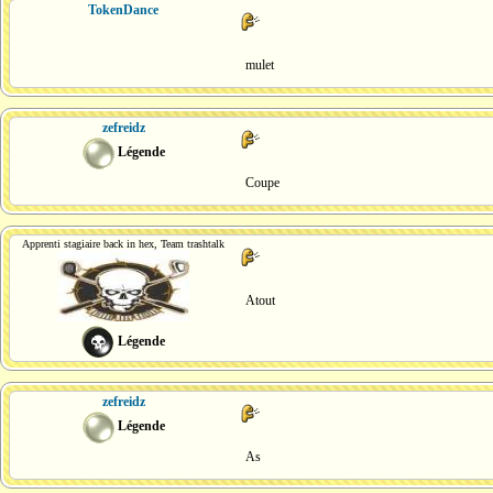
TokenDance
mulet
zefreidz
Légende
Coupe
Apprenti stagiaire back in hex, Team trashtalk
Atout
Légende
zefreidz
Légende
As