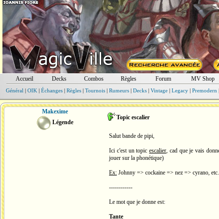
Accueil
Decks
Combos
Règles
Forum
MV Shop
Général
|
OIK
|
Échanges
|
Règles
|
Tournois
|
Rumeurs
|
Decks
|
Vintage
|
Legacy
|
Premodern
Makexime
Topic escalier
Légende
Salut bande de pipi,
Ici c'est un topic
escalier
, cad que je vais donn
jouer sur la phonétique)
Ex:
Johnny => cockaine => nez => cyrano, etc.
------------
Le mot que je donne est:
Tante