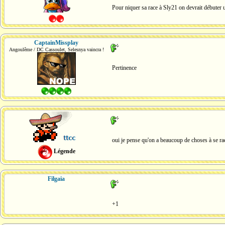
Pour niquer sa race à Sly21 on devrait débuter 
CaptainMissplay
Angoulême / DC Cassoulet, Selesnya vaincra !
Pertinence
oui je pense qu'on a beaucoup de choses à se ra
Légende
Filgaia
+1