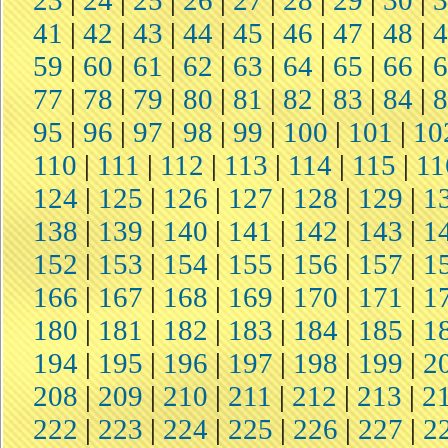
23
|
24
|
25
|
26
|
27
|
28
|
29
|
30
|
41
|
42
|
43
|
44
|
45
|
46
|
47
|
48
|
59
|
60
|
61
|
62
|
63
|
64
|
65
|
66
|
77
|
78
|
79
|
80
|
81
|
82
|
83
|
84
|
95
|
96
|
97
|
98
|
99
|
100
|
101
|
10
110
|
111
|
112
|
113
|
114
|
115
|
11
124
|
125
|
126
|
127
|
128
|
129
|
1
138
|
139
|
140
|
141
|
142
|
143
|
1
152
|
153
|
154
|
155
|
156
|
157
|
1
166
|
167
|
168
|
169
|
170
|
171
|
1
180
|
181
|
182
|
183
|
184
|
185
|
1
194
|
195
|
196
|
197
|
198
|
199
|
2
208
|
209
|
210
|
211
|
212
|
213
|
2
222
|
223
|
224
|
225
|
226
|
227
|
2