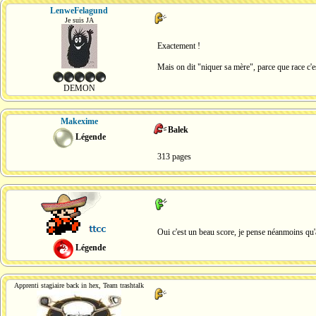
LenweFelagund
Je suis JA
Exactement !
Mais on dit "niquer sa mère", parce que race c
DEMON
Makexime
Balek
Légende
313 pages
Oui c'est un beau score, je pense néanmoins qu'
Légende
Apprenti stagiaire back in hex, Team trashtalk