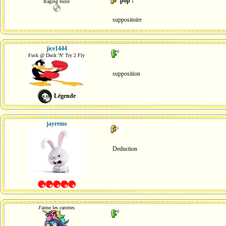
pop !
Raging bulle
suppositoire
jice1444
Fuck @ Duck 'N' Try 2 Fly
supposition
Légende
jayrems
Deduction
J'aime les carottes