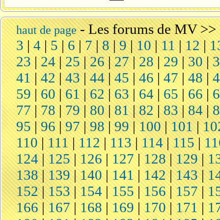
-
Les forums de MV
>>
haut de page
3
|
4
|
5
|
6
|
7
|
8
|
9
|
10
|
11
|
12
|
1
23
|
24
|
25
|
26
|
27
|
28
|
29
|
30
|
41
|
42
|
43
|
44
|
45
|
46
|
47
|
48
|
59
|
60
|
61
|
62
|
63
|
64
|
65
|
66
|
77
|
78
|
79
|
80
|
81
|
82
|
83
|
84
|
95
|
96
|
97
|
98
|
99
|
100
|
101
|
10
110
|
111
|
112
|
113
|
114
|
115
|
11
124
|
125
|
126
|
127
|
128
|
129
|
1
138
|
139
|
140
|
141
|
142
|
143
|
1
152
|
153
|
154
|
155
|
156
|
157
|
1
166
|
167
|
168
|
169
|
170
|
171
|
1