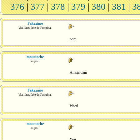
376
|
377
|
378
|
379
|
380
|
381
|
3
Fakexime
Vrai faux fake de l'original
porc
moustache
au poil
Amsterdam
Fakexime
Vrai faux fake de l'original
Weed
moustache
au poil
You