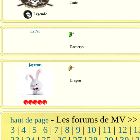
Tante
Légende
LePat
Daenerys
jayrems
Dragon
-
Les forums de MV
>>
haut de page
3
|
4
|
5
|
6
|
7
|
8
|
9
|
10
|
11
|
12
|
1