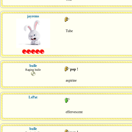
jayrems
Tube
bulle
pop !
Raging bulle
aspirine
LePat
effervescent
bulle