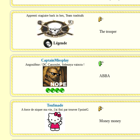
Apprenti stagiaire back in hex, Team trashtalk
The trooper
Légende
CaptainMissplay
Angoulême / DC Cassoulet, Selesnya vaincra !
ABBA
Toufmade
A force de niquer ma vie, j'ai fini par trouver l'pointG
Money money