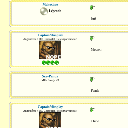
Makexime
Légende
Juif
CaptainMissplay
Angoulême / DC Cassoulet, Selesnya vaincra !
Macron
SexyPanda
Mlle Pandy <3
Panda
CaptainMissplay
Angoulême / DC Cassoulet, Selesnya vaincra !
Chine