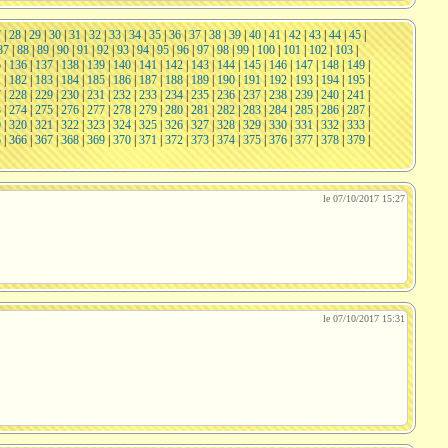
7
|
28
|
29
|
30
|
31
|
32
|
33
|
34
|
35
|
36
|
37
|
38
|
39
|
40
|
41
|
42
|
43
|
44
|
45
|
87
|
88
|
89
|
90
|
91
|
92
|
93
|
94
|
95
|
96
|
97
|
98
|
99
|
100
|
101
|
102
|
103
|
5
|
136
|
137
|
138
|
139
|
140
|
141
|
142
|
143
|
144
|
145
|
146
|
147
|
148
|
149
|
1
|
182
|
183
|
184
|
185
|
186
|
187
|
188
|
189
|
190
|
191
|
192
|
193
|
194
|
195
|
7
|
228
|
229
|
230
|
231
|
232
|
233
|
234
|
235
|
236
|
237
|
238
|
239
|
240
|
241
|
3
|
274
|
275
|
276
|
277
|
278
|
279
|
280
|
281
|
282
|
283
|
284
|
285
|
286
|
287
|
9
|
320
|
321
|
322
|
323
|
324
|
325
|
326
|
327
|
328
|
329
|
330
|
331
|
332
|
333
|
5
|
366
|
367
|
368
|
369
|
370
|
371
|
372
|
373
|
374
|
375
|
376
|
377
|
378
|
379
|
le 07/10/2017 15:27
le 07/10/2017 15:31