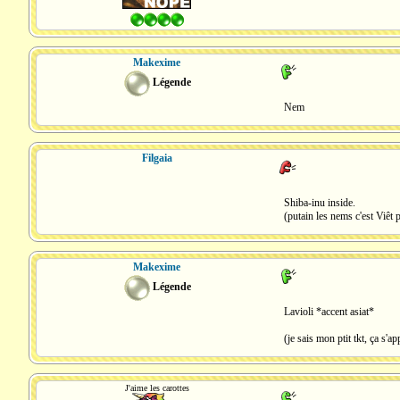
Makexime
Légende
Nem
Filgaia
Shiba-inu inside.
(putain les nems c'est Viêt 
Makexime
Légende
Lavioli *accent asiat*
(je sais mon ptit tkt, ça s'
J'aime les carottes