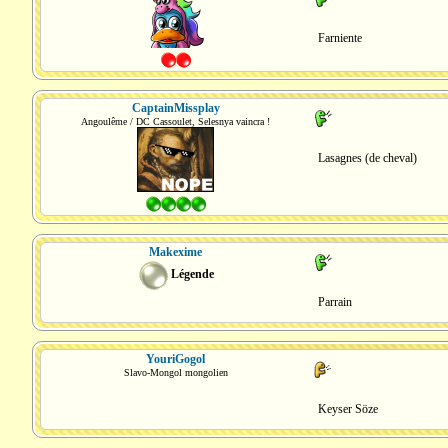
Farniente
CaptainMissplay
Angoulême / DC Cassoulet, Selesnya vaincra !
Lasagnes (de cheval)
Makexime
Légende
Parrain
YouriGogol
Slavo-Mongol mongolien
Keyser Söze