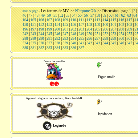
-
Les forums de MV
>>
N'importe Oik
>> Discussion : page
1
|
2
|
haut de page
46
|
47
|
48
|
49
|
50
|
51
|
52
|
53
|
54
|
55
|
56
|
57
|
58
|
59
|
60
|
61
|
62
|
63
|
64
104
|
105
|
106
|
107
|
108
|
109
|
110
|
111
|
112
|
113
|
114
|
115
|
116
|
117
|
1
150
|
151
|
152
|
153
|
154
|
155
|
156
|
157
|
158
|
159
|
160
|
161
|
162
|
163
|
1
196
|
197
|
198
|
199
|
200
|
201
|
202
|
203
|
204
|
205
|
206
|
207
|
208
|
209
|
2
242
|
243
|
244
|
245
|
246
|
247
|
248
|
249
|
250
|
251
|
252
|
253
|
254
|
255
|
2
288
|
289
|
290
|
291
|
292
|
293
|
294
|
295
|
296
|
297
|
298
|
299
|
300
|
301
|
3
334
|
335
|
336
|
337
|
338
|
339
|
340
|
341
|
342
|
343
|
344
|
345
|
346
|
347
|
3
380
|
381
|
382
|
383
|
384
|
385
|
386
|
387
J'aime les carottes
Figue molle.
Apprenti stagiaire back in hex, Team trashtalk
lapidation
Légende