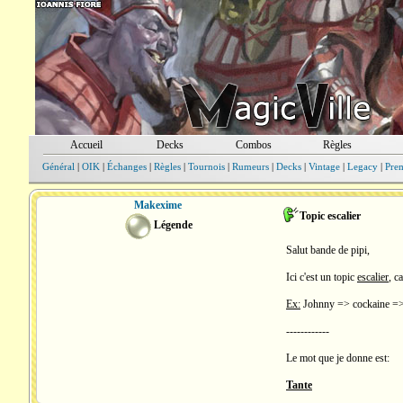
Accueil
Decks
Combos
Règles
Général
|
OIK
|
Échanges
|
Règles
|
Tournois
|
Rumeurs
|
Decks
|
Vintage
|
Legacy
|
Pre
Makexime
Topic escalier
Légende
Salut bande de pipi,
Ici c'est un topic
escalier
, c
Ex:
Johnny => cockaine => 
------------
Le mot que je donne est:
Tante