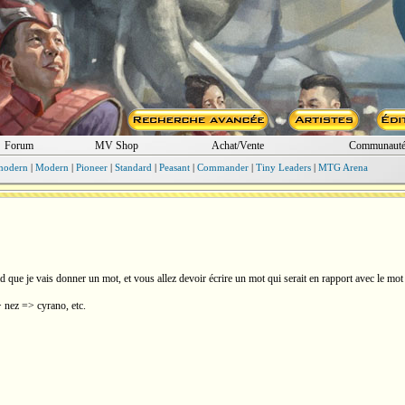
Forum
MV Shop
Achat/Vente
Communaut
modern
|
Modern
|
Pioneer
|
Standard
|
Peasant
|
Commander
|
Tiny Leaders
|
MTG Arena
ad que je vais donner un mot, et vous allez devoir écrire un mot qui serait en rapport avec le mo
nez => cyrano, etc.