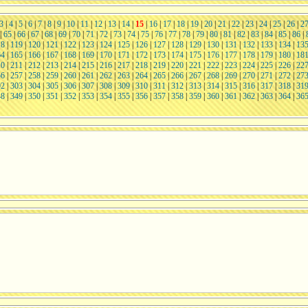
3
|
4
|
5
|
6
|
7
|
8
|
9
|
10
|
11
|
12
|
13
|
14
|
15
|
16
|
17
|
18
|
19
|
20
|
21
|
22
|
23
|
24
|
25
|
26
|
2
|
65
|
66
|
67
|
68
|
69
|
70
|
71
|
72
|
73
|
74
|
75
|
76
|
77
|
78
|
79
|
80
|
81
|
82
|
83
|
84
|
85
|
86
|
18
|
119
|
120
|
121
|
122
|
123
|
124
|
125
|
126
|
127
|
128
|
129
|
130
|
131
|
132
|
133
|
134
|
13
64
|
165
|
166
|
167
|
168
|
169
|
170
|
171
|
172
|
173
|
174
|
175
|
176
|
177
|
178
|
179
|
180
|
18
10
|
211
|
212
|
213
|
214
|
215
|
216
|
217
|
218
|
219
|
220
|
221
|
222
|
223
|
224
|
225
|
226
|
22
56
|
257
|
258
|
259
|
260
|
261
|
262
|
263
|
264
|
265
|
266
|
267
|
268
|
269
|
270
|
271
|
272
|
27
02
|
303
|
304
|
305
|
306
|
307
|
308
|
309
|
310
|
311
|
312
|
313
|
314
|
315
|
316
|
317
|
318
|
31
48
|
349
|
350
|
351
|
352
|
353
|
354
|
355
|
356
|
357
|
358
|
359
|
360
|
361
|
362
|
363
|
364
|
36