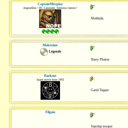
CaptainMissplay
Angoulême / DC Cassoulet, Selesnya vaincra !
Moldudu
Makexime
Légende
Harry Ploteur
Darkent
Space movie from 1992
Garid Topper
Filgaia
Starship trooper