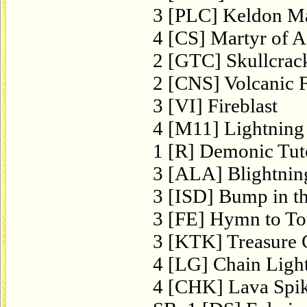
3 [PLC] Keldon M
4 [CS] Martyr of A
2 [GTC] Skullcrac
2 [CNS] Volcanic F
3 [VI] Fireblast
4 [M11] Lightning
1 [R] Demonic Tut
3 [ALA] Blightnin
3 [ISD] Bump in t
3 [FE] Hymn to To
3 [KTK] Treasure 
4 [LG] Chain Ligh
4 [CHK] Lava Spi