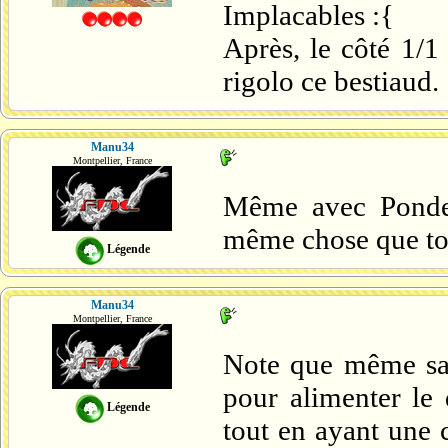
Implacables :{
Après, le côté 1/1
rigolo ce bestiaud.
Manu34
Montpellier, France
Même avec Ponder,
même chose que tou
Légende
Manu34
Montpellier, France
Note que même san
pour alimenter le 
Légende
tout en ayant une 