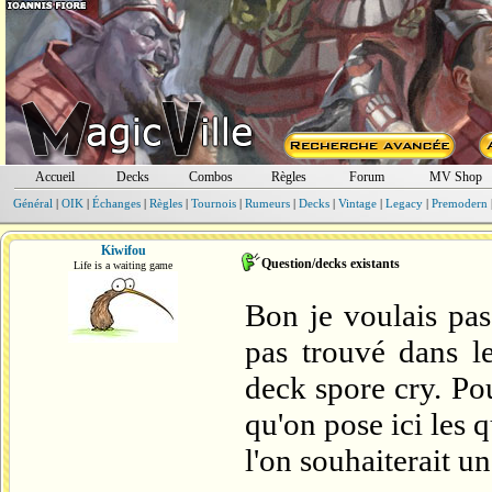
Accueil
Decks
Combos
Règles
Forum
MV Shop
Général
|
OIK
|
Échanges
|
Règles
|
Tournois
|
Rumeurs
|
Decks
|
Vintage
|
Legacy
|
Premodern
Kiwifou
Question/decks existants
Life is a waiting game
Bon je voulais pas
pas trouvé dans le
deck spore cry. Pou
qu'on pose ici les 
l'on souhaiterait un