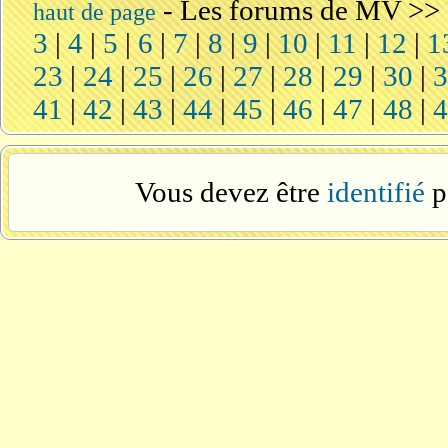
-
Les forums de MV
>>
haut de page
3
|
4
|
5
|
6
|
7
|
8
|
9
|
10
|
11
|
12
|
1
23
|
24
|
25
|
26
|
27
|
28
|
29
|
30
|
41
|
42
|
43
|
44
|
45
|
46
|
47
|
48
|
Vous devez être
identifié
p