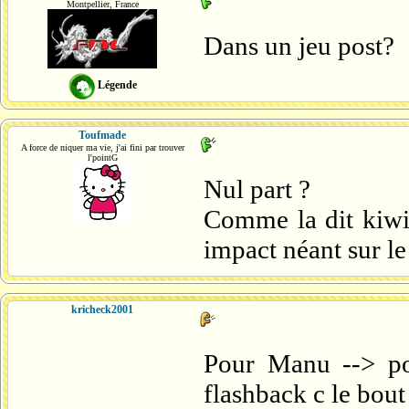
Montpellier, France
Dans un jeu post?
Légende
Toufmade
A force de niquer ma vie, j'ai fini par trouver
l'pointG
Nul part ?
Comme la dit kiwif
impact néant sur le
kricheck2001
Pour Manu --> po
flashback c le bou