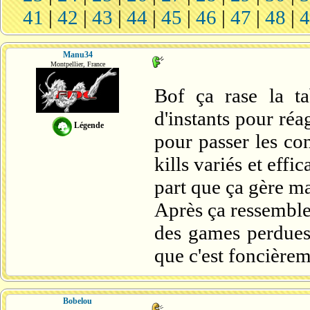
41
|
42
|
43
|
44
|
45
|
46
|
47
|
48
|
Manu34
Montpellier, France
Bof ça rase la ta
d'instants pour réa
Légende
pour passer les co
kills variés et eff
part que ça gère ma
Après ça ressemble 
des games perdues 
que c'est foncière
Bobelou