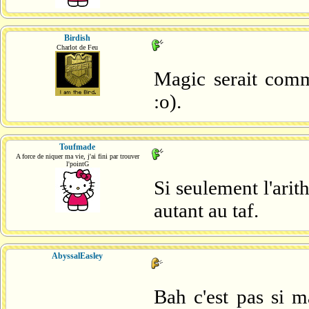
Birdish
Charlot de Feu
Magic serait comm
:o).
Toufmade
A force de niquer ma vie, j'ai fini par trouver
l'pointG
Si seulement l'arit
autant au taf.
AbyssalEasley
Bah c'est pas si 