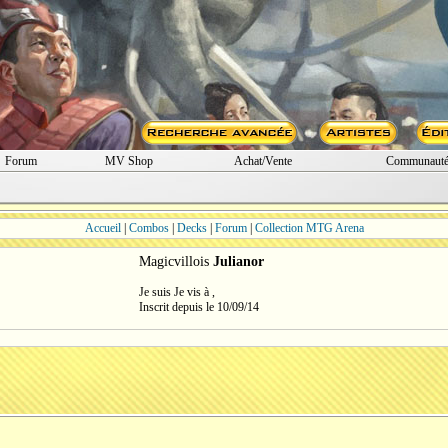
Forum
MV Shop
Achat/Vente
Communaut
Accueil
|
Combos
|
Decks
|
Forum
|
Collection MTG Arena
Magicvillois
Julianor
Je suis Je vis à ,
Inscrit depuis le 10/09/14