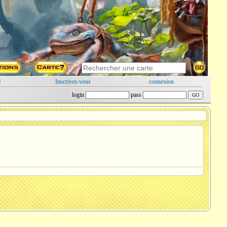
é
Inscrivez-vous
connexion
login
pass