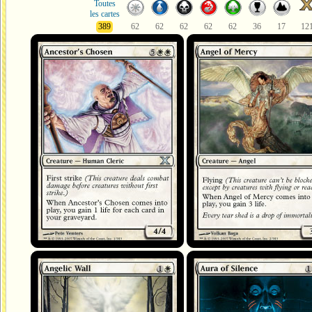
Toutes
les cartes
389
62
62
62
62
62
36
17
12
Elu de l'Ancêtre
Ange de miséricorde
Mur angélique
Aura de silence