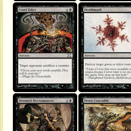
Édit cruel
Mortemarque
Nécromancien condamné
Crocodile de Mephidross