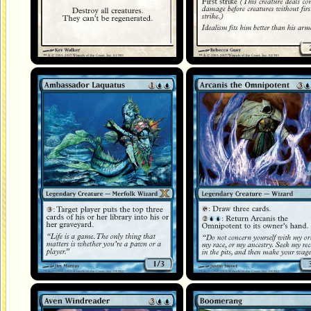
Ambassadeur Laquatus
Arcanis l'Omnipotent
Avemain déchiffre-vent
Boomerang