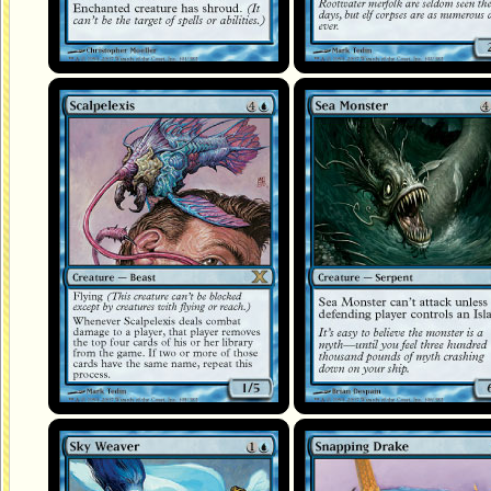
Scalpelexis
Monstre marin
Tisseur de ciel
Drakôn happeur