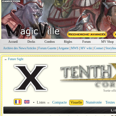
Accueil
Decks
Combos
Règles
Forum
MV Shop
Archive des News/Articles
|
Forum Gazette
|
Artgame
|
MWS
|
MV wiki
|
Contact
|
Storylin
←
Future Sight
Sortie offi
•
Listes →
Compacte
Visuelle
Numérotée
Textes
Li