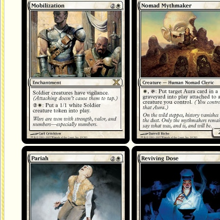
Incorporation
Mythifieur nomade
Paria
Dose revivifiante