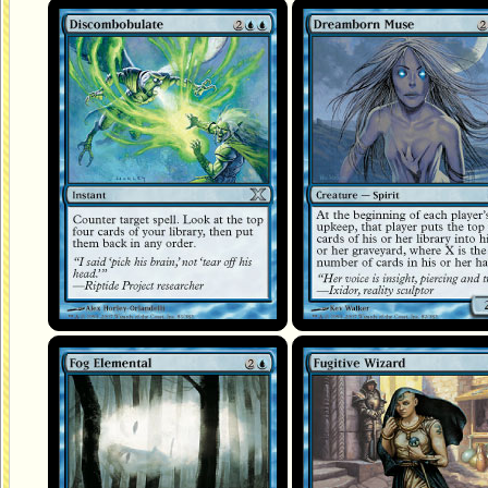
Chamboulement // Bouleversement
Muse née des rêves
Élémental de brouillard
Sorcier fugitif