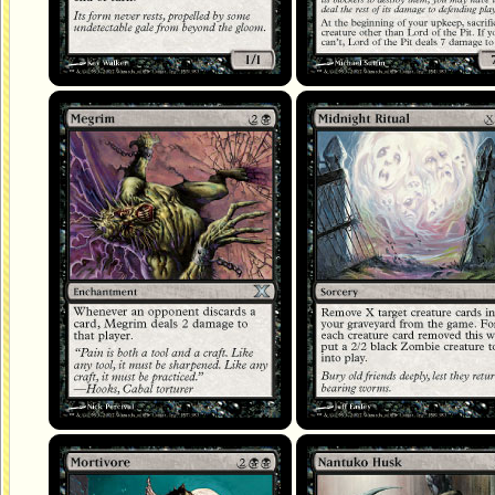
Céphalalgie
Rituel de minuit
Nécrovore
Carapace de nantuko