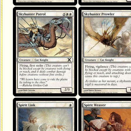
Patrouille chasseciel
Rôdeuse chasseciel
Liaison psychique
Tisseuse d'esprit