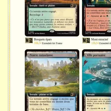
Bosquets épars
Mont enraciné
18h24
18h24
Extended-Art Frame
Extended-A