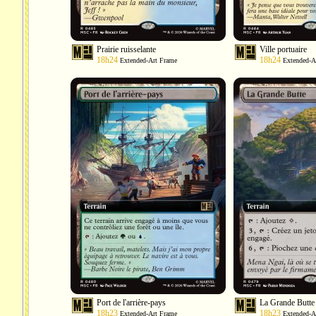
Prairie ruisselante
Ville portuaire
18h24
18h24
Extended-Art Frame
Extended-A
Port de l'arrière-pays
La Grande Butte
18h23
18h23
Extended-Art Frame
Extended-A