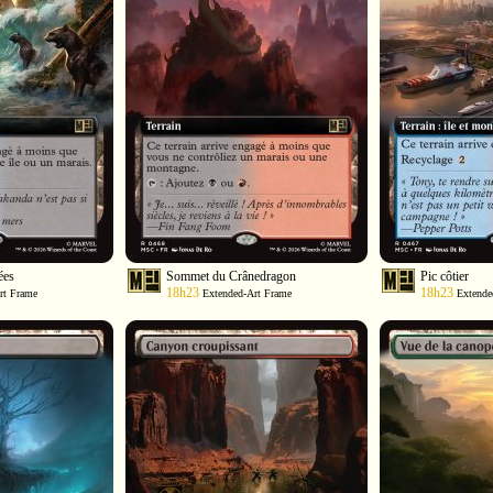
ées
Sommet du Crânedragon
Pic côtier
18h23
18h23
rt Frame
Extended-Art Frame
Extende