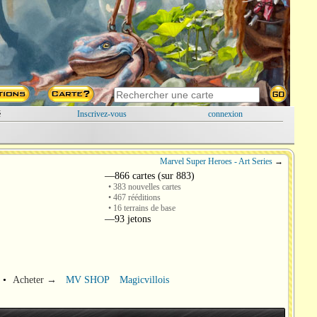
é
Inscrivez-vous
connexion
Marvel Super Heroes - Art Series
→
—866 cartes (sur 883)
• 383 nouvelles cartes
• 467 rééditions
• 16 terrains de base
—93 jetons
•
Acheter →
MV SHOP
Magicvillois