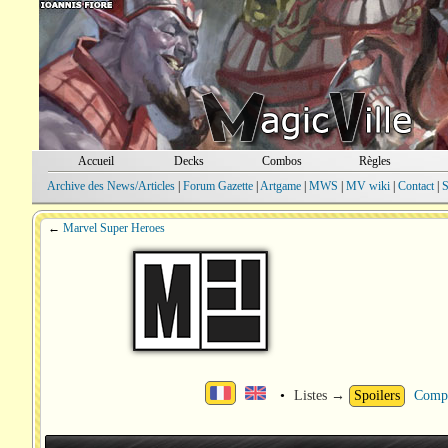
Accueil
Decks
Combos
Règles
Archive des News/Articles
|
Forum Gazette
|
Artgame
|
MWS
|
MV wiki
|
Contact
|
S
←
Marvel Super Heroes
•
Listes →
Spoilers
Comp