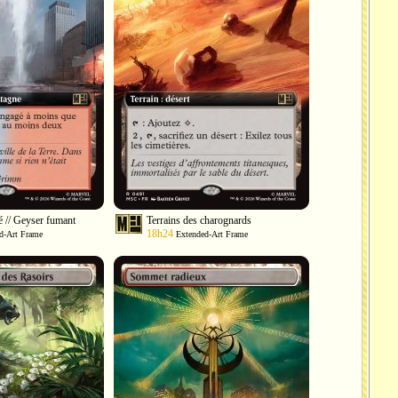
é // Geyser fumant
Terrains des charognards
18h24
d-Art Frame
Extended-Art Frame