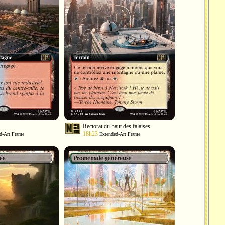
Rectorat du haut des falaises
18h23
d-Art Frame
Extended-Art Frame