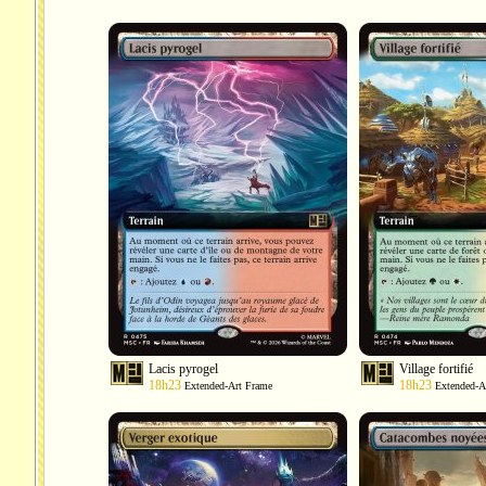
Lacis pyrogel
Village fortifié
18h23
18h23
Extended-Art Frame
Extended-A