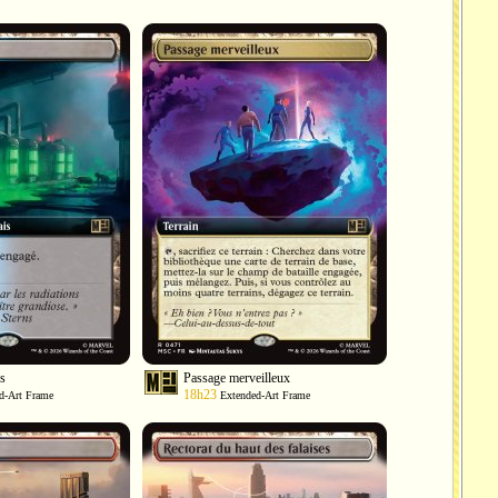
es
Passage merveilleux
18h23
d-Art Frame
Extended-Art Frame