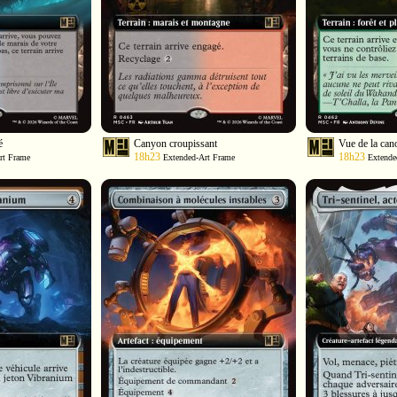
é
Canyon croupissant
Vue de la can
18h23
18h23
rt Frame
Extended-Art Frame
Extende