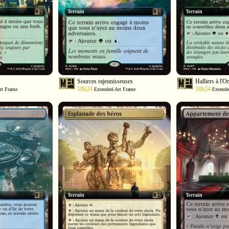
Sources rajeunisseuses
Halliers à l'O
18h24
18h24
rt Frame
Extended-Art Frame
Extende