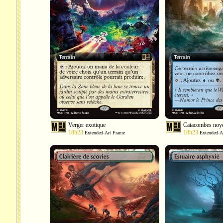
Verger exotique
Catacombes noy
18h23
18h23
Extended-Art Frame
Extended-A