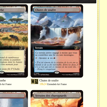
lherbe
Chutes de soufre
18h24
d-Art Frame
Extended-Art Frame