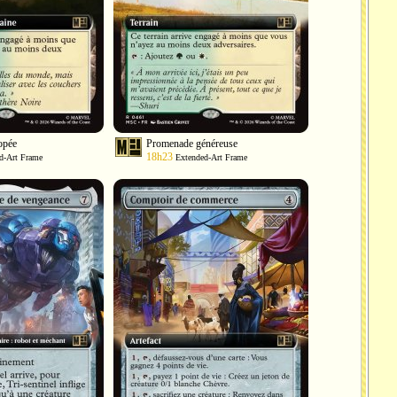
opée
Promenade généreuse
18h23
d-Art Frame
Extended-Art Frame