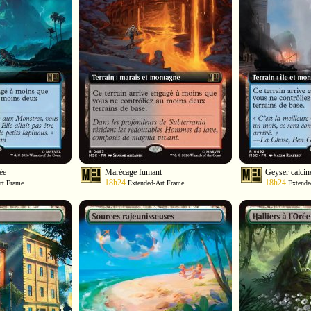
ée
Marécage fumant
Geyser calcin
18h24
18h24
rt Frame
Extended-Art Frame
Extende