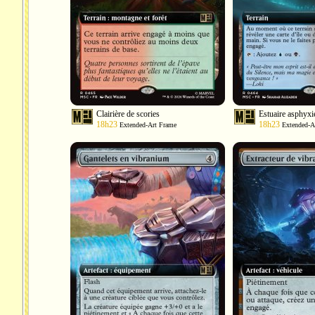
Clairière de scories
Estuaire asphyxi
18h23
18h23
Extended-Art Frame
Extended-A