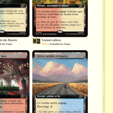
rée des Rasoirs
Sommet radieux
18h24
d-Art Frame
Extended-Art Frame