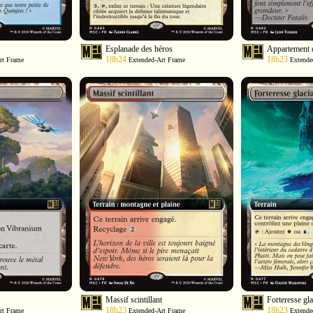
Esplanade des héros
Appartement 
18h24
18h23
rt Frame
Extended-Art Frame
Extende
Massif scintillant
Forteresse gla
18h23
18h23
rt Frame
Extended-Art Frame
Extende