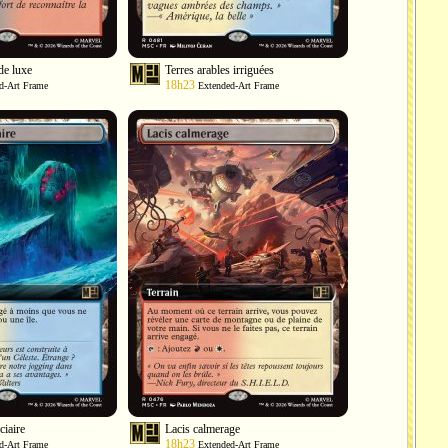
de luxe
Terres arables irriguées
18h23
d-Art Frame
Extended-Art Frame
ciaire
Lacis calmerage
18h23
d-Art Frame
Extended-Art Frame