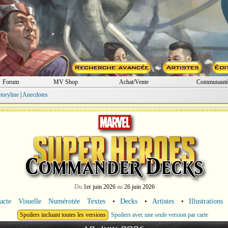
Forum
MV Shop
Achat/Vente
Communaut
toryline
|
Anecdotes
Du
1er juin 2026
au
26 juin 2026
acte
Visuelle
Numérotée
Textes
•
Decks
•
Artistes
•
Illustrations
Spoilers incluant toutes les versions
Spoilers avec une seule version par carte