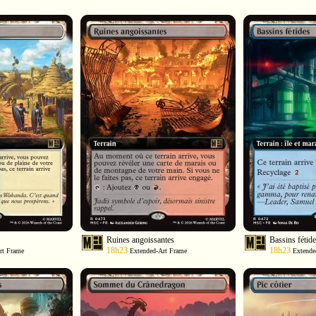
Ruines angoissantes
Bassins fétid
18h23
18h23
rt Frame
Extended-Art Frame
Extende