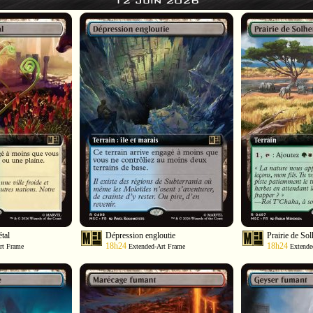
12 Juin 2026
tal
Dépression engloutie
Prairie de So
18h24
18h24
rt Frame
Extended-Art Frame
Extende