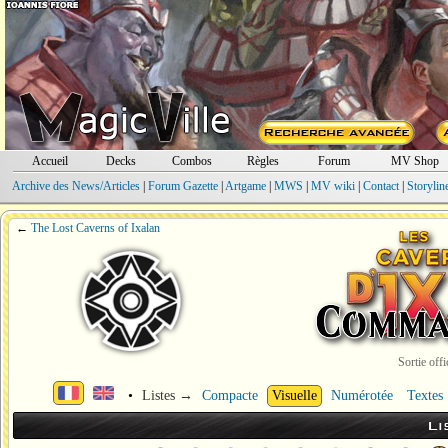
Accueil
Decks
Combos
Règles
Forum
MV Shop
Archive des News/Articles
|
Forum Gazette
|
Artgame
|
MWS
|
MV wiki
|
Contact
|
Storylin
←
The Lost Caverns of Ixalan
Sortie offi
•
Listes →
Compacte
Visuelle
Numérotée
Textes
Li