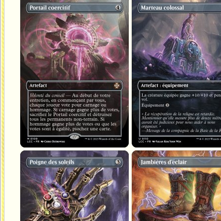
Portail coercitif
Marteau colossal
Poigne des soleils
Jambières d'éclair