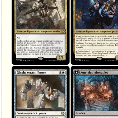
Glyphe errant illustre
Autel des misérables
Masse d'ossements misérable