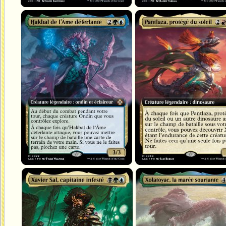
Hakbal de l'Âme déferlante
Pantlaza, protégé du soleil
Xavier Sal, capitaine infesté
Xolatoyac, la marée souriante