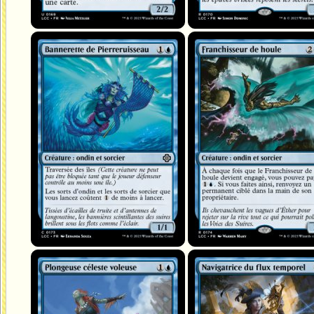
Bannerette de Pierreruisseau
Franchisseur de houle
Plongeuse céleste voleuse
Navigatrice du flux temporel