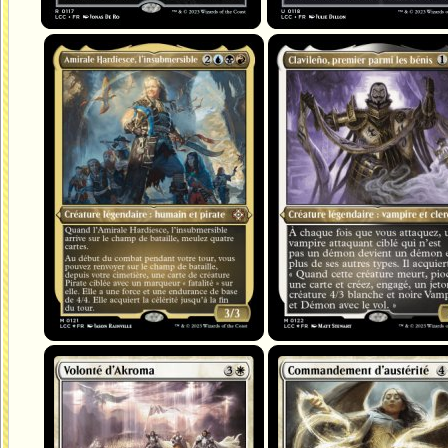
Amirale Hardiesce, l'insubmersible
Clavileño, premier parmi les béni
Volonté d'Akroma
Commandement d'austérité