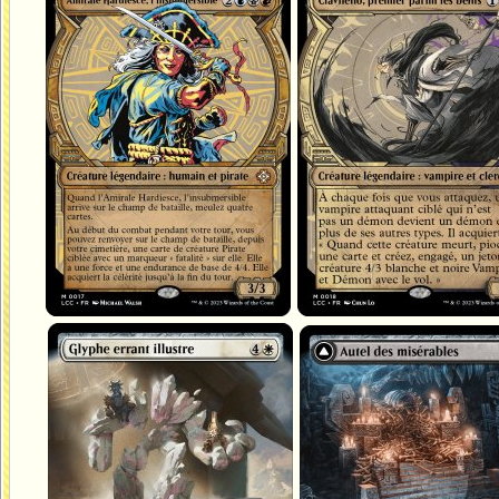
Amirale Hardiesce, l'insubmersible
Clavileño, premier parmi les bénis
Glyphe errant illustre
Autel des misérables
Masse d'ossements misérable