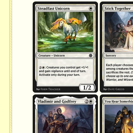
Licorne inébranlable
Rester groupés
Vladimir et Godfrey
Vous entendez quel