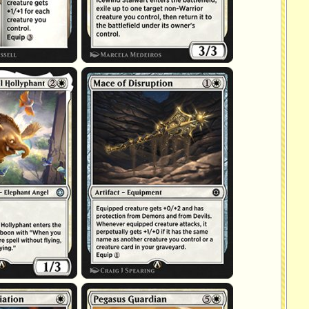
urdie
Masse de perturbation
riar
Vigile pégase