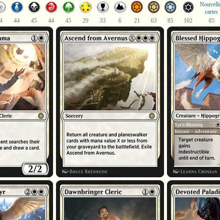
Nouvell
cartes
4
44
45
44
45
29
33
6
21
63
85
102
85
a
Ascension d'Averne
Hippogriffe béni
Bénédiction de Tyr
Clerc porteur de l'aube
Paladine dévouée