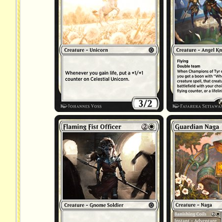
Officier du Poing enflammé
Naga gardie
Anneaux de bannis