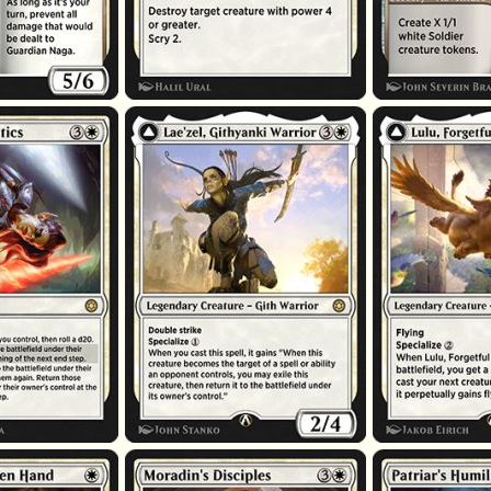
el
Lae'zel, guerrière githyanki
Lulu, oliphante éto
uverte
Disciples de Moradin
Humiliation du pat