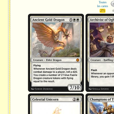
Toutes
les cartes
271
4
Dragon d'or ancien
Archiviste d'Oghm
Licorne céleste
Champions de Tyr