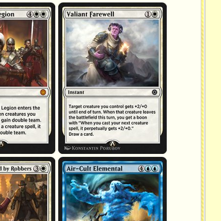
Adieu valeureux
és par des voleurs
Élémental du culte de l'Air