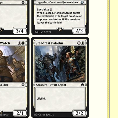
rs
Paladine inébranlable