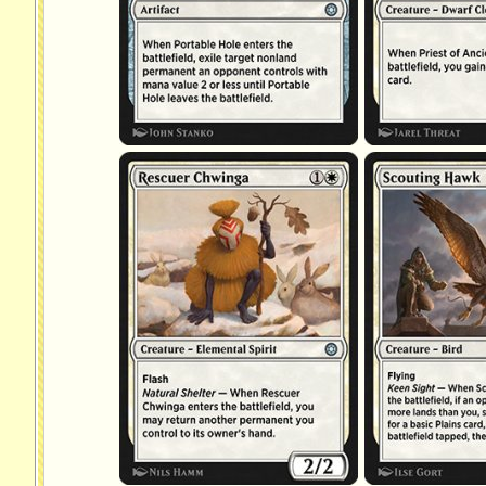
Chwinga sauveteur
Faucon éclaireur