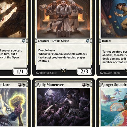
e ancestrale
Manœuvre de ralliement
Escadron de rôdeu