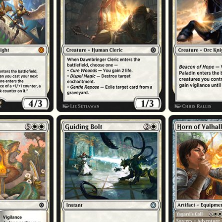
n
Éclair traçant
Cor du Valhalla
sement
Appel d'Ysgard