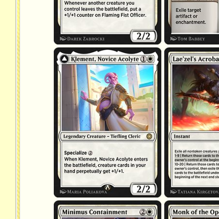
Klement, acolyte novice
Acrobaties de Lae'z
Confinement minimal
Moine de la main o