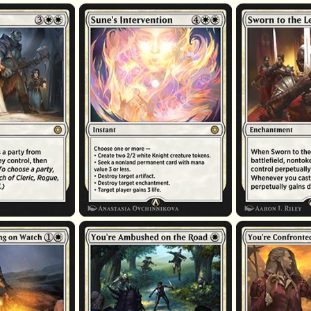
Intervention de Sunie
Fidèle à la légion
que chose
Vous tombez dans une embuscade
Vous êtes confront