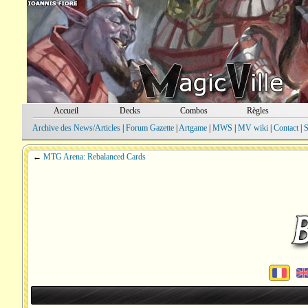
Accueil
Decks
Combos
Règles
Archive des News/Articles
|
Forum Gazette
|
Artgame
|
MWS
|
MV wiki
|
Contact
|
S
←
MTG Arena: Rebalanced Cards