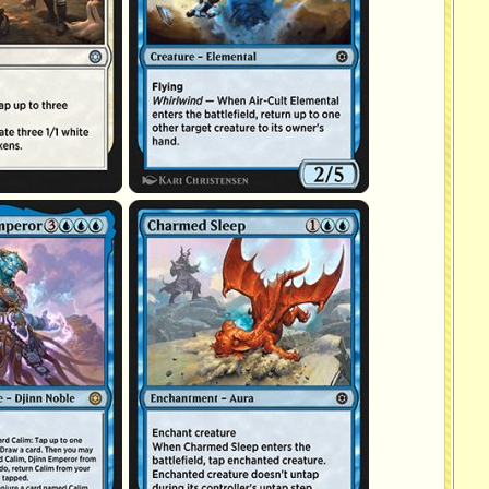
jinn
Sommeil enchanté