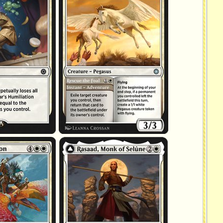
Sauver le poulain
rs
Rasaad, moine de Séluné