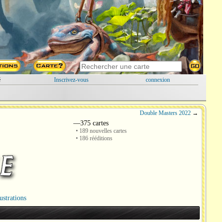
é
Inscrivez-vous
connexion
Double Masters 2022
→
—375 cartes
• 189 nouvelles cartes
• 186 rééditions
lustrations