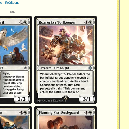
es
Rééditions
186
Garde du pont de Boreskyr
Garde du crépuscule du Poing enflammé