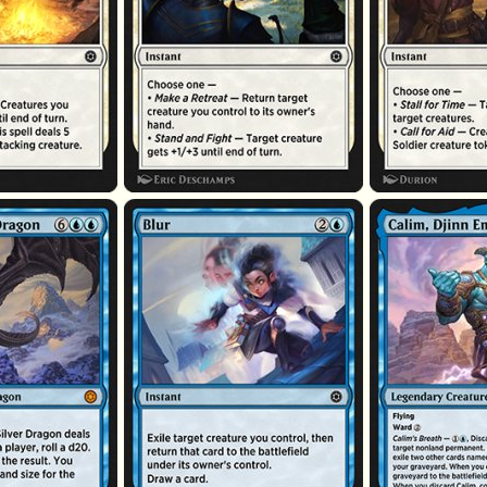
cien
Flou
Calim, empereur d