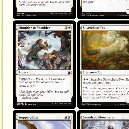
Coude à coude
Renard chassargent
Planeur des steppes
Retour au pays