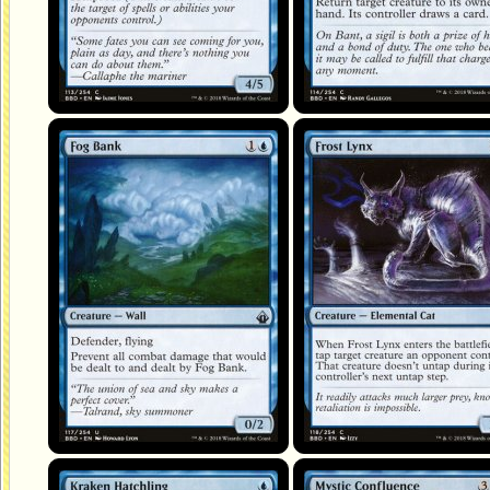
Banc de brouillard
Lynx de gel
Progéniture kraken
Confluence mystique