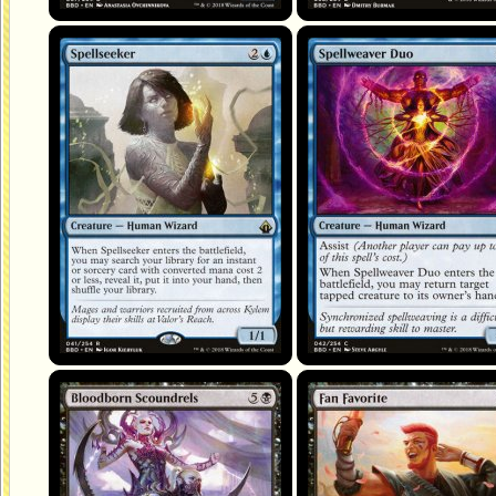
Spellseeker
Spellweaver Duo
Bloodborn Scoundrels
Fan Favorite