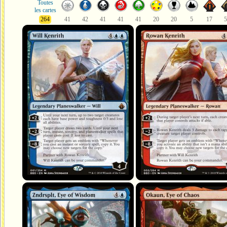
Toutes
les cartes
264
41
42
41
41
41
20
20
5
17
5
Will Kenrith
Rowan Kenrith
Zndrsplt, Eye of Wisdom
Okaun, Eye of Chaos