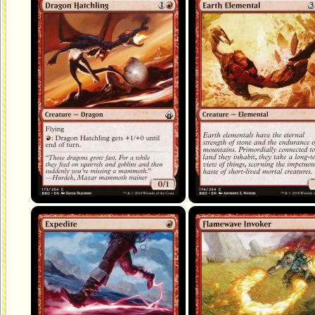
Progéniture dragon
Élémental de terre
Hâte
Invocateur vagueflamme