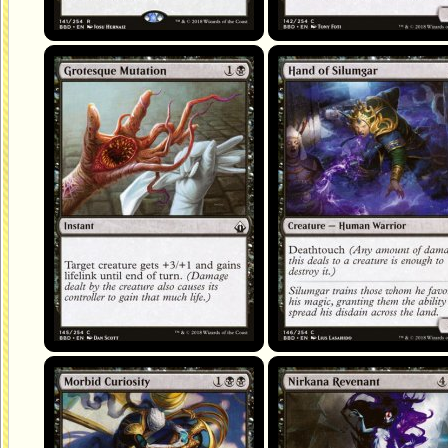
Mutation grotesque
Main de Silumgar
Curiosité morbide
Revenante des Nirkana