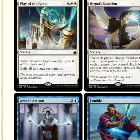
Play of the Game
Regna's Sanction
Arcane Artisan
Fumble