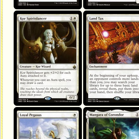
Danseuse d'esprit kor
Contribution foncière
Pégase loyal
Mangara de Corondor