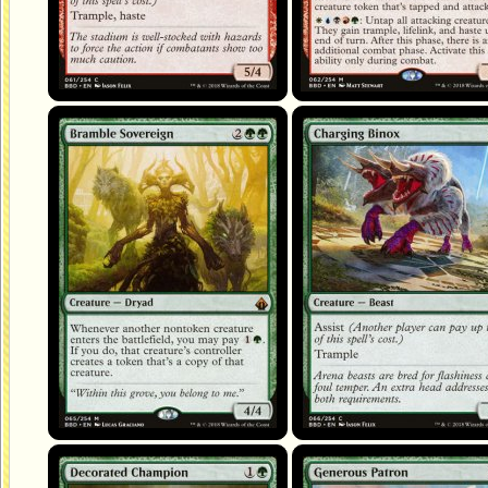
Bramble Sovereign
Charging Binox
Decorated Champion
Generous Patron