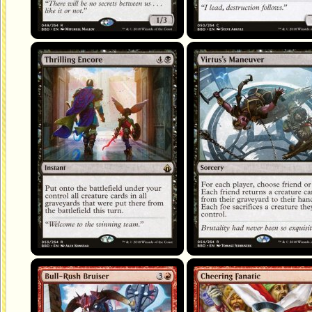
Thrilling Encore
Virtus's Maneuver
Bull-Rush Bruiser
Cheering Fanatic