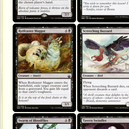
Vermine saprophage
Buse grinçante
Essaim d'hématovores
Filouteuse de taverne