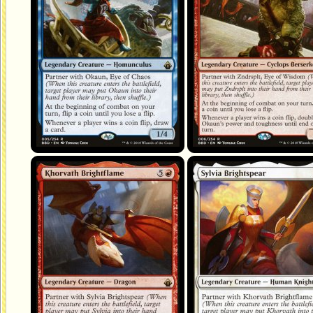
Khorvath Brightflame
Sylvia Brightspear