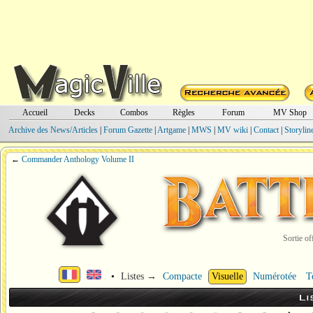
Accueil
Decks
Combos
Règles
Forum
MV Shop
Archive des News/Articles
|
Forum Gazette
|
Artgame
|
MWS
|
MV wiki
|
Contact
|
Storylin
←
Commander Anthology Volume II
Sortie of
•
Listes →
Compacte
Visuelle
Numérotée
T
Li