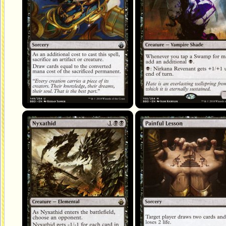
Nyxathide
Leçon douloureuse