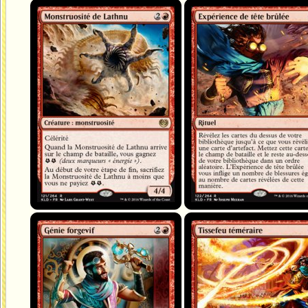
Monstruosité de Lathnu
Expérience de tête brûlée
Génie forgevif
Tissefeu téméraire