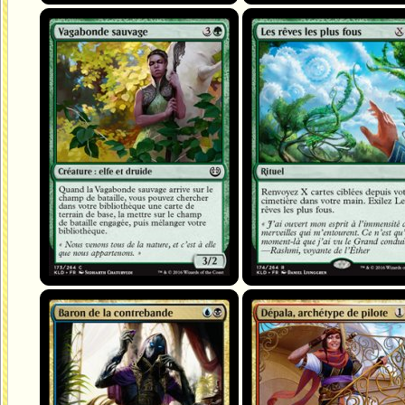
Vagabonde sauvage
Les rêves les plus fous
Baron de la contrebande
Dépala, archétype de pilote