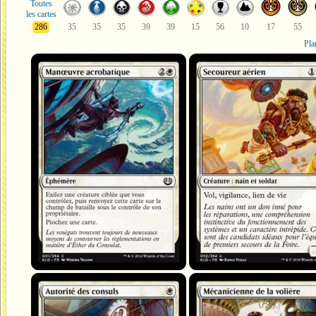
Toutes
les cartes
286
35
35
35
39
39
15
56
10
17
55
Pla
Manœuvre acrobatique
Secoureur aérien
Autorité des consuls
Mécanicienne de la volière