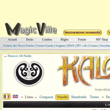
Accueil
Decks
Combos
Règles
Forum
MV Shop
Archive des News/Articles
|
Forum Gazette
|
Artgame
|
MWS
|
MV wiki
|
Contact
|
Storylin
←
Nissa vs. Ob Nixilis
Sortie offici
•
Listes →
Compacte
Visuelle
Numérotée
Textes
•
De
Li