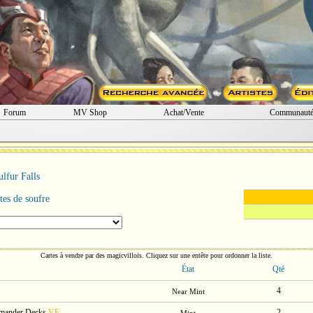
Forum
MV Shop
Achat/Vente
Communaut
ulfur Falls
es de soufre
Cartes à vendre par des magicvillois. Cliquez sur une entête pour ordonner la liste.
État
Qté
4
Near Mint
mmander Decks
VF
2