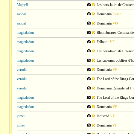
MagicB
Les hors-la-loi de Crois
sandal
Dominaria
Russe
sandal
Dominaria
VO
magicdadou
Bloomburrow Commande
magicdadou
Fallout
VF
1
magicdadou
Les hors-la-loi de Crois
magicdadou
Les cavernes oubliées d'
verodu
Dominaria
VF
verodu
The Lord of the Rings C
verodu
Dominaria Remastered
1
magicdadou
The Lord of the Rings C
magicdadou
Dominaria
VF
jomel
Innistrad
VF
jomel
Dominaria
VF