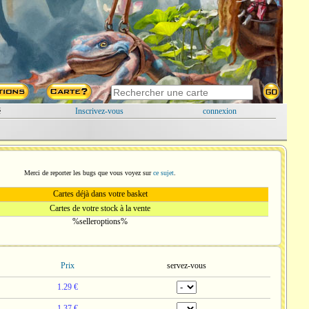
é
Inscrivez-vous
connexion
Merci de reporter les bugs que vous voyez sur
ce sujet
.
Cartes déjà dans votre basket
Cartes de votre stock à la vente
%selleroptions%
Prix
servez-vous
1.29 €
1.37 €