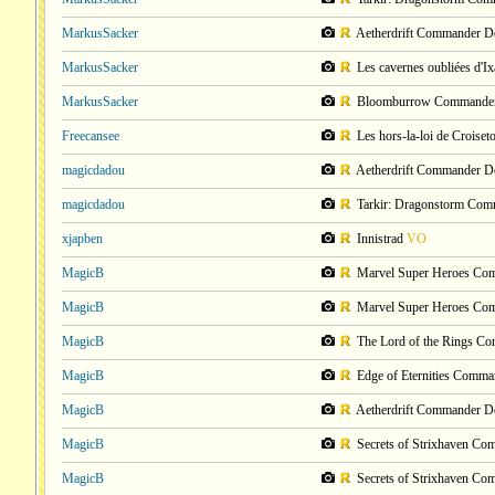
MarkusSacker
Aetherdrift Commander 
MarkusSacker
Les cavernes oubliées d'
MarkusSacker
Bloomburrow Commande
Freecansee
Les hors-la-loi de Crois
magicdadou
Aetherdrift Commander 
magicdadou
Tarkir: Dragonstorm Co
xjapben
Innistrad
VO
MagicB
Marvel Super Heroes Co
MagicB
Marvel Super Heroes Co
MagicB
The Lord of the Rings C
MagicB
Edge of Eternities Comm
MagicB
Aetherdrift Commander 
MagicB
Secrets of Strixhaven C
MagicB
Secrets of Strixhaven C