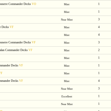
etonnerre Commander Decks
VO
1
Mint
1
Mint
3
Near Mint
r Decks
VF
4
Mint
4
Mint
etonnerre Commander Decks
VF
3
Mint
Ixalan Commander Decks
VF
2
Mint
1
Mint
ommander Decks
VF
1
Mint
VF
1
Mint
ommander Decks
VF
4
Mint
3
Near Mint
1
Excellent
1
Near Mint