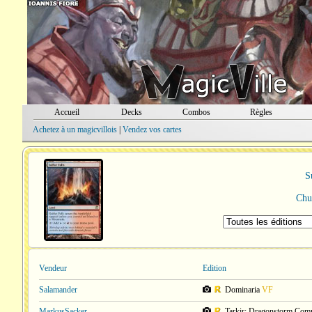
Accueil
Decks
Combos
Règles
Achetez à un magicvillois
|
Vendez vos cartes
S
Chut
Vendeur
Edition
Salamander
Dominaria
VF
MarkusSacker
Tarkir: Dragonstorm Co