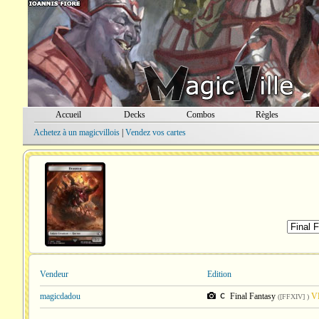
Accueil
Decks
Combos
Règles
Achetez à un magicvillois
|
Vendez vos cartes
Vendeur
Edition
magicdadou
Final Fantasy
V
([FFXIV] )