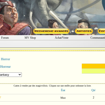
Forum
MV Shop
Achat/Vente
Communaut
Horror
Horreur
Cartes à vendre par des magicvillois. Cliquez sur une entête pour ordonner la liste.
État
Qté
F
2
Mint