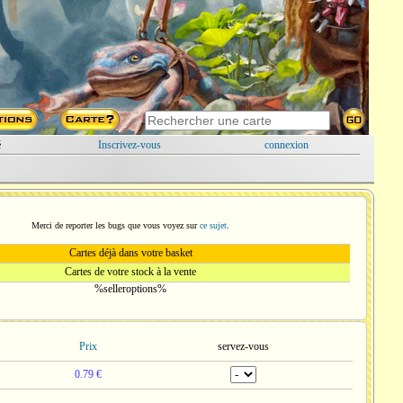
é
Inscrivez-vous
connexion
Merci de reporter les bugs que vous voyez sur
ce sujet
.
Cartes déjà dans votre basket
Cartes de votre stock à la vente
%selleroptions%
Prix
servez-vous
0.79 €