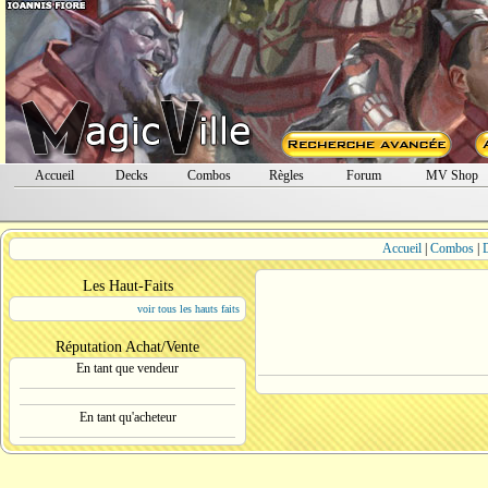
Accueil
Decks
Combos
Règles
Forum
MV Shop
Accueil
|
Combos
|
Les Haut-Faits
voir tous les hauts faits
Réputation Achat/Vente
En tant que vendeur
En tant qu'acheteur