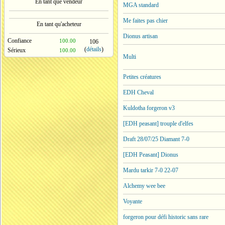
En tant que vendeur
MGA standard
Me faites pas chier
En tant qu'acheteur
Dionus artisan
Confiance
100.00
106
(
détails
)
Sérieux
100.00
Multi
Petites créatures
EDH Cheval
Kuldotha forgeron v3
[EDH peasant] trouple d'elfes
Draft 28/07/25 Diamant 7-0
[EDH Peasant] Dionus
Mardu tarkir 7-0 22-07
Alchemy wee bee
Voyante
forgeron pour défi historic sans rare