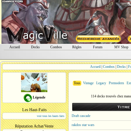
Accueil
Decks
Combos
Règles
Forum
MV Shop
Accueil
|
Combos
|
Decks
|
F
Tous
Vintage
Legacy
Premodern
Ex
114 decks trouvés chez man
Légende
Titre
Les Haut-Faits
Draft cascade
voir tous les hauts faits
rakdos star wars
Réputation Achat/Vente