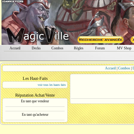
Accueil
Decks
Combos
Règles
Forum
MV Shop
Accueil
|
Combos
|
Les Haut-Faits
voir tous les hauts faits
Réputation Achat/Vente
En tant que vendeur
En tant qu'acheteur