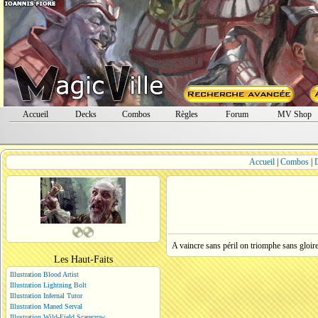
Accueil
Decks
Combos
Règles
Forum
MV Shop
Accueil
|
Combos
|
A vaincre sans péril on triomphe sans gloir
Les Haut-Faits
Illustration Blood Artist
Illustration Lightning Bolt
Illustration Infernal Tutor
Illustration Maned Serval
Illustration Wild-Field Scarecrow