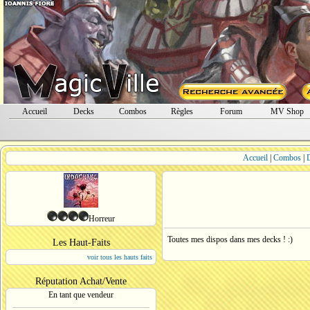
Accueil
Decks
Combos
Règles
Forum
MV Shop
Accueil
|
Combos
|
Horreur
Toutes mes dispos dans mes decks ! :)
Les Haut-Faits
voir tous les hauts faits
Réputation Achat/Vente
En tant que vendeur