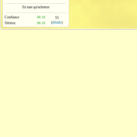
En tant qu'acheteur
Confiance
98.18
55
(
détails
)
Sérieux
98.18