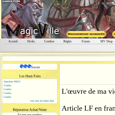
Accueil
Decks
Combos
Règles
Forum
MV Shop
Sorcier
Les Haut-Faits
Anecdote #6015
Combo
L'œuvre de ma vi
Combo
Combo
Combo
voir tous les hauts faits
Article LF en fran
Réputation Achat/Vente
En tant que vendeur