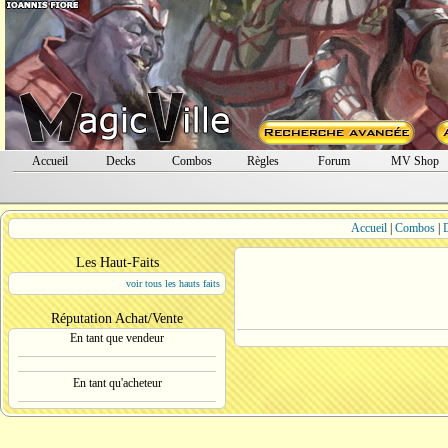
Accueil
Decks
Combos
Règles
Forum
MV Shop
Accueil
|
Combos
|
Les Haut-Faits
voir tous les hauts faits
Réputation Achat/Vente
En tant que vendeur
En tant qu'acheteur