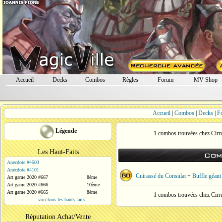
Accueil
Decks
Combos
Règles
Forum
MV Shop
Accueil
|
Combos
|
Decks
|
F
Légende
1 combos trouvées chez Cirr
Les Haut-Faits
Com
Anecdote #4503
Anecdote #4101
Cuirassé du Consulat
+
Buffle géant
Art game 2020 #667
8ème
Art game 2020 #666
10ème
Art game 2020 #665
8ème
1 combos trouvées chez Cirr
voir tous les hauts faits
Réputation Achat/Vente