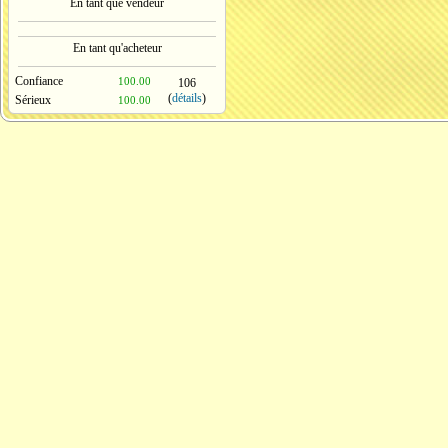
En tant que vendeur
En tant qu'acheteur
Confiance
100.00
106
(
détails
)
Sérieux
100.00