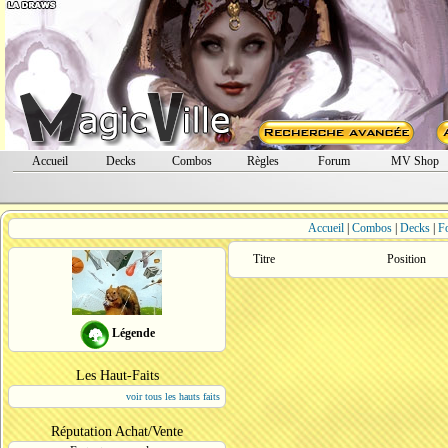
Accueil
Decks
Combos
Règles
Forum
MV Shop
Accueil
|
Combos
|
Decks
|
F
Titre
Position
Légende
Les Haut-Faits
voir tous les hauts faits
Réputation Achat/Vente