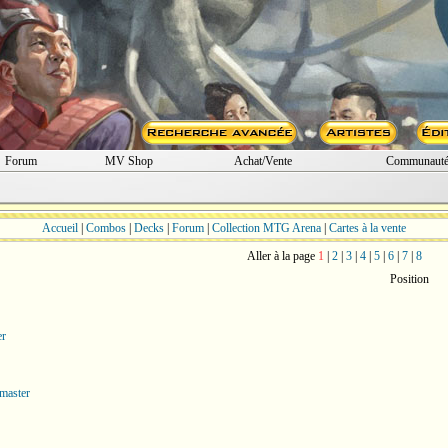
Forum
MV Shop
Achat/Vente
Communaut
Accueil
|
Combos
|
Decks
|
Forum
|
Collection MTG Arena
|
Cartes à la vente
Aller à la page
1
|
2
|
3
|
4
|
5
|
6
|
7
|
8
Position
er
master