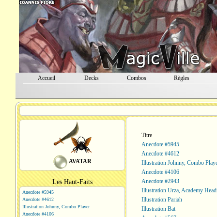
Accueil
Decks
Combos
Règles
Titre
Anecdote #5945
Anecdote #4612
AVATAR
Illustration Johnny, Combo Play
Anecdote #4106
Anecdote #2943
Les Haut-Faits
Illustration Urza, Academy Head
Anecdote #5945
Illustration Pariah
Anecdote #4612
Illustration Johnny, Combo Player
Illustration Bat
Anecdote #4106