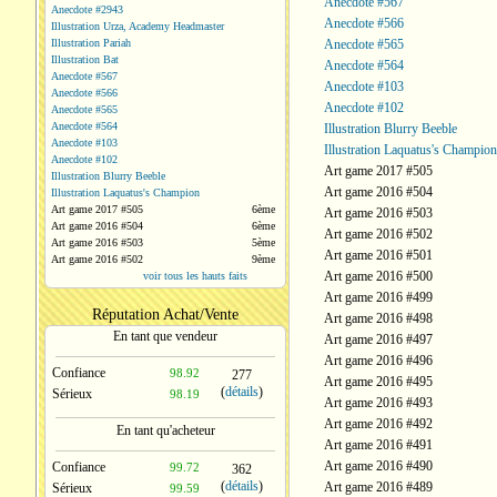
Anecdote #567
Anecdote #2943
Anecdote #566
Illustration Urza, Academy Headmaster
Illustration Pariah
Anecdote #565
Illustration Bat
Anecdote #564
Anecdote #567
Anecdote #103
Anecdote #566
Anecdote #102
Anecdote #565
Anecdote #564
Illustration Blurry Beeble
Anecdote #103
Illustration Laquatus's Champion
Anecdote #102
Art game 2017 #505
Illustration Blurry Beeble
Art game 2016 #504
Illustration Laquatus's Champion
Art game 2017 #505
6ème
Art game 2016 #503
Art game 2016 #504
6ème
Art game 2016 #502
Art game 2016 #503
5ème
Art game 2016 #501
Art game 2016 #502
9ème
Art game 2016 #500
voir tous les hauts faits
Art game 2016 #499
Réputation Achat/Vente
Art game 2016 #498
En tant que vendeur
Art game 2016 #497
Art game 2016 #496
Confiance
98.92
277
Art game 2016 #495
(
détails
)
Sérieux
98.19
Art game 2016 #493
Art game 2016 #492
En tant qu'acheteur
Art game 2016 #491
Art game 2016 #490
Confiance
99.72
362
(
détails
)
Art game 2016 #489
Sérieux
99.59