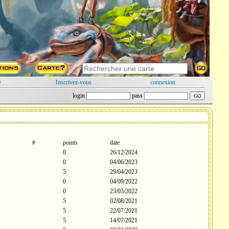
é
Inscrivez-vous
connexion
login
pass
#
points
date
0
26/12/2024
0
04/06/2023
5
29/04/2023
0
04/09/2022
0
23/03/2022
5
02/08/2021
5
22/07/2021
5
14/07/2021