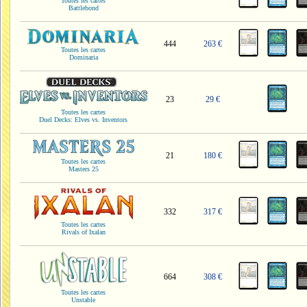
Toutes les cartes
Battlebond
444
263 €
Toutes les cartes
Dominaria
23
29 €
Toutes les cartes
Duel Decks: Elves vs. Inventors
21
180 €
Toutes les cartes
Masters 25
332
317 €
Toutes les cartes
Rivals of Ixalan
664
308 €
Toutes les cartes
Unstable