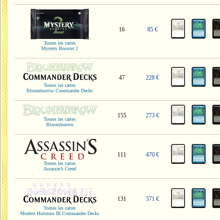
16
85 €
Toutes les cartes
Mystery Booster 2
47
228 €
Toutes les cartes
Bloomburrow Commander Decks
155
273 €
Toutes les cartes
Bloomburrow
111
470 €
Toutes les cartes
Assassin’s Creed
131
571 €
Toutes les cartes
Modern Horizons III Commander Decks