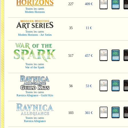
227
409 €
Toutes les cartes
Modern Horizons
35
11 €
Toutes les cartes
Modern Horizons - Art Series
517
457 €
Toutes les cartes
War of the Spark
56
53 €
Toutes les cartes
Ravnica Allegiance - Guild Kits
103
361 €
Toutes les cartes
Ravnica Allegiance