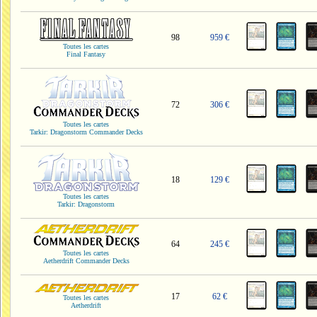
98
959 €
Toutes les cartes
Final Fantasy
72
306 €
Toutes les cartes
Tarkir: Dragonstorm Commander Decks
18
129 €
Toutes les cartes
Tarkir: Dragonstorm
64
245 €
Toutes les cartes
Aetherdrift Commander Decks
17
62 €
Toutes les cartes
Aetherdrift