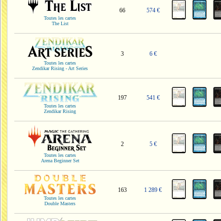
66
574 €
Toutes les cartes
The List
3
6 €
Toutes les cartes
Zendikar Rising - Art Series
197
541 €
Toutes les cartes
Zendikar Rising
2
5 €
Toutes les cartes
Arena Beginner Set
163
1 289 €
Toutes les cartes
Double Masters