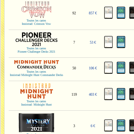
92
857 €
Toutes les cartes
Innistrad: Crimson Vow
7
53 €
Toutes les cartes
Pioneer Challenger Decks 2021
50
106 €
Toutes les cartes
Innistrad Midnight Hunt Commander Decks
119
403 €
Toutes les cartes
Innistrad: Midnight Hunt
3
6 €