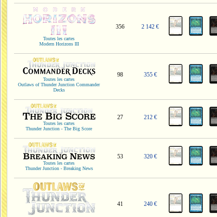
356
2 142 €
Toutes les cartes
Modern Horizons III
98
355 €
Toutes les cartes
Outlaws of Thunder Junction Commander
Decks
27
212 €
Toutes les cartes
Thunder Junction - The Big Score
53
320 €
Toutes les cartes
Thunder Junction - Breaking News
41
240 €