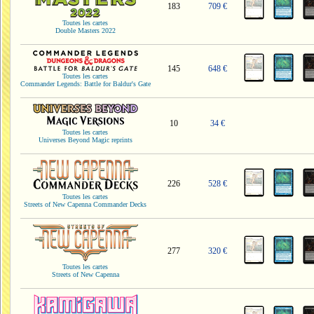
183
709 €
Toutes les cartes
Double Masters 2022
145
648 €
Toutes les cartes
Commander Legends: Battle for Baldur's Gate
10
34 €
Toutes les cartes
Universes Beyond Magic reprints
226
528 €
Toutes les cartes
Streets of New Capenna Commander Decks
277
320 €
Toutes les cartes
Streets of New Capenna