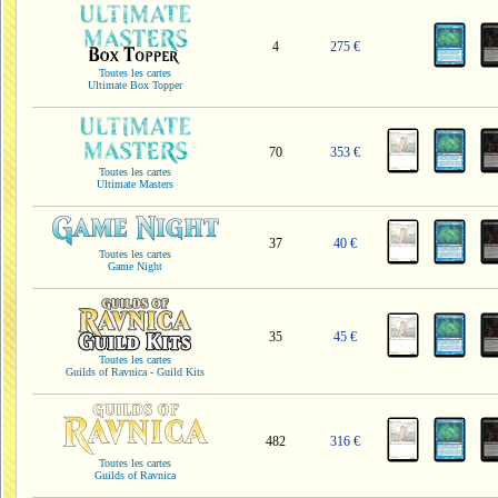
4
275 €
Toutes les cartes
Ultimate Box Topper
70
353 €
Toutes les cartes
Ultimate Masters
37
40 €
Toutes les cartes
Game Night
35
45 €
Toutes les cartes
Guilds of Ravnica - Guild Kits
482
316 €
Toutes les cartes
Guilds of Ravnica