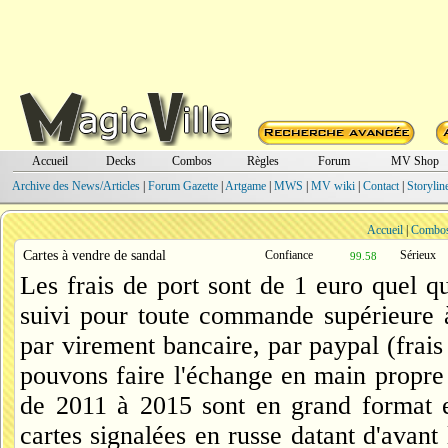
Accueil
Decks
Combos
Règles
Forum
MV Shop
Archive des News/Articles
|
Forum Gazette
|
Artgame
|
MWS
|
MV wiki
|
Contact
|
Storylin
Accueil
|
Combo
Cartes à vendre de sandal
Confiance
Sérieux
99.58
Les frais de port sont de 1 euro quel qu
suivi pour toute commande supérieure à
par virement bancaire, par paypal (frai
pouvons faire l'échange en main propre
de 2011 à 2015 sont en grand format 
cartes signalées en russe datant d'avant