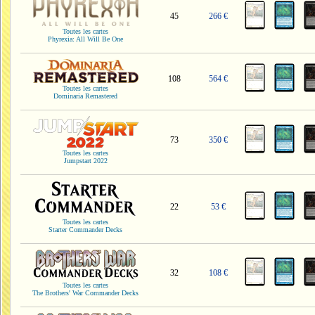
45
266 €
Toutes les cartes
Phyrexia: All Will Be One
108
564 €
Toutes les cartes
Dominaria Remastered
73
350 €
Toutes les cartes
Jumpstart 2022
22
53 €
Toutes les cartes
Starter Commander Decks
32
108 €
Toutes les cartes
The Brothers' War Commander Decks