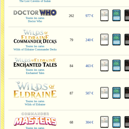
The Lost Caverns of Ixalan
262
977 €
Toutes les cartes
Doctor Who
79
240 €
Toutes les cartes
Wilds of Eldraine Commander Decks
84
463 €
Toutes les cartes
Enchanted Tales
87
507 €
Toutes les cartes
Wilds of Eldraine
68
304 €
Toutes les cartes