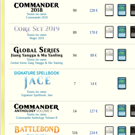
99
228 €
Toutes les cartes
Commander 2018
89
170 €
Toutes les cartes
Magic 2019
94
89 €
Toutes les cartes
Global Series Jiang Yanggu & Mu Yanling
7
14 €
Toutes les cartes
Signature Spellbook: Jace
14
127 €
Toutes les cartes
Commander Anthology Volume II
516
224 €