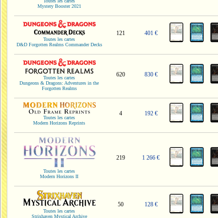
Toutes les cartes
Mystery Booster 2021
121
401 €
Toutes les cartes
D&D Forgotten Realms Commander Decks
620
830 €
Toutes les cartes
Dungeons & Dragons: Adventures in the
Forgotten Realms
4
192 €
Toutes les cartes
Modern Horizons Reprints
219
1 266 €
Toutes les cartes
Modern Horizons II
50
128 €
Toutes les cartes
Strixhaven Mystical Archive