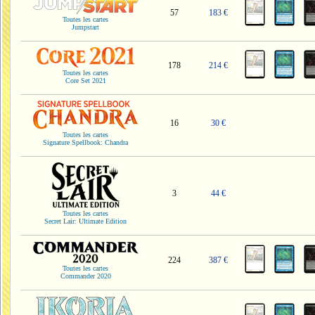
57
183 €
Toutes les cartes
Jumpstart
178
214 €
Toutes les cartes
Core Set 2021
16
30 €
Toutes les cartes
Signature Spellbook: Chandra
3
44 €
Toutes les cartes
Secret Lair: Ultimate Edition
224
387 €
Toutes les cartes
Commander 2020