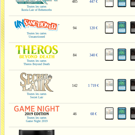
485
447 €
Toutes les cartes
Ikoria Lair of Behemoths
94
120 €
Toutes les cartes
Unsanctioned
84
340 €
Toutes les cartes
Theros Beyond Death
142
1 719 €
Toutes les cartes
Secret Lair
46
68 €
Toutes les cartes
Game Night 2019