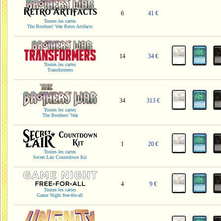
6
41 €
Toutes les cartes
The Brothers' War Retro Artifacts
14
34 €
Toutes les cartes
Transformers
34
313 €
Toutes les cartes
The Brothers’ War
1
20 €
Toutes les cartes
Secret Lair Countdown Kit
4
9 €
Toutes les cartes
Game Night free-for-all