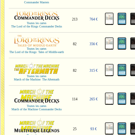
Commander Masters
213
764 €
Toutes les cartes
The Lord of the Rings Commander Decks
82
356 €
Toutes les cartes
The Lord of the Rings: Tales of Middle-earth
82
315 €
Toutes les cartes
March of the Machine: The Aftermath
114
265 €
Toutes les cartes
March of the Machine Commander Decks
25
93 €