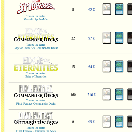
8
62 €
Toutes les cartes
Marvel's Spider-Man
22
97 €
Toutes les cartes
Edge of Eternities Commander Decks
15
64 €
Toutes les cartes
Edge of Eternities
160
716 €
Toutes les cartes
Final Fantasy Commander Decks
8
95 €
Toutes les cartes
Final Fantasy - Through the Ages