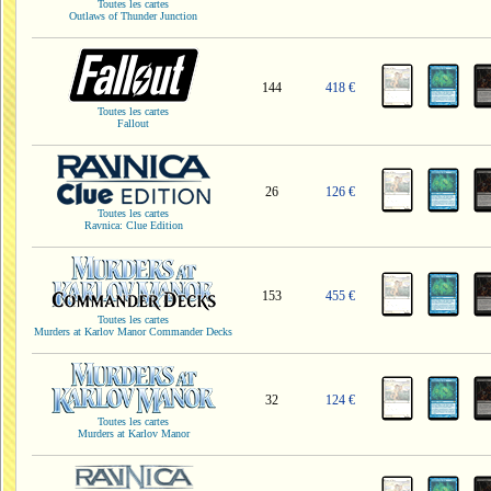
Toutes les cartes
Outlaws of Thunder Junction
144
418 €
Toutes les cartes
Fallout
26
126 €
Toutes les cartes
Ravnica: Clue Edition
153
455 €
Toutes les cartes
Murders at Karlov Manor Commander Decks
32
124 €
Toutes les cartes
Murders at Karlov Manor