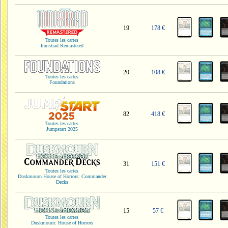
19
178 €
Toutes les cartes
Innistrad Remastered
20
108 €
Toutes les cartes
Foundations
82
418 €
Toutes les cartes
Jumpstart 2025
31
151 €
Toutes les cartes
Duskmourn House of Horrors: Commander
Decks
15
57 €
Toutes les cartes
Duskmourn: House of Horrors