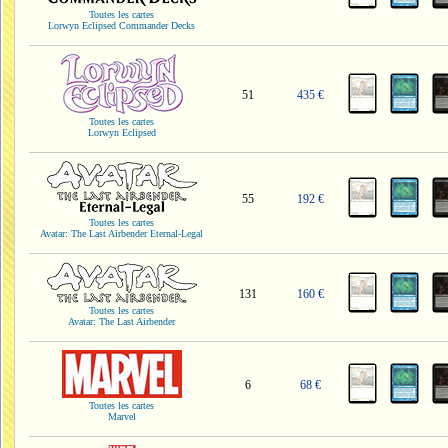
Toutes les cartes
Lorwyn Eclipsed Commander Decks
51
435 €
Toutes les cartes
Lorwyn Eclipsed
55
192 €
Toutes les cartes
Avatar: The Last Airbender Eternal-Legal
131
160 €
Toutes les cartes
Avatar: The Last Airbender
6
68 €
Toutes les cartes
Marvel