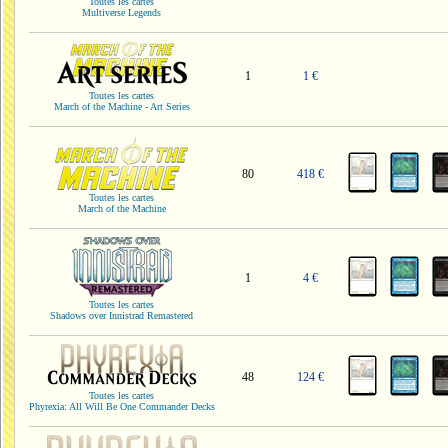
Toutes les cartes
Multiverse Legends
1
1 €
Toutes les cartes
March of the Machine - Art Series
80
418 €
Toutes les cartes
March of the Machine
1
4 €
Toutes les cartes
Shadows over Innistrad Remastered
48
124 €
Toutes les cartes
Phyrexia: All Will Be One Commander Decks