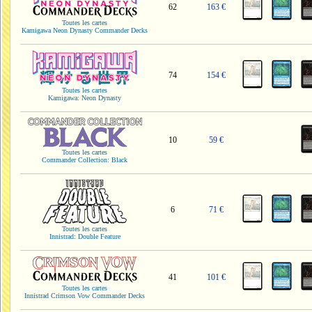
62
163 €
Toutes les cartes
Kamigawa Neon Dynasty Commander Decks
74
154 €
Toutes les cartes
Kamigawa: Neon Dynasty
10
59 €
Toutes les cartes
Commander Collection: Black
6
71 €
Toutes les cartes
Innistrad: Double Feature
41
101 €
Toutes les cartes
Innistrad Crimson Vow Commander Decks