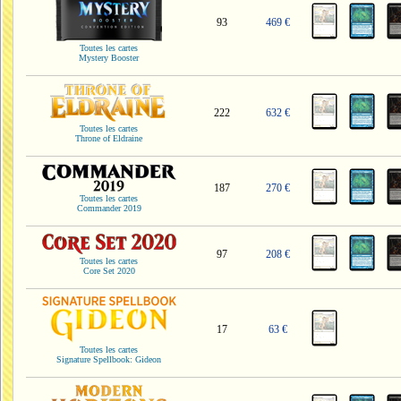
93
469 €
Toutes les cartes
Mystery Booster
222
632 €
Toutes les cartes
Throne of Eldraine
187
270 €
Toutes les cartes
Commander 2019
97
208 €
Toutes les cartes
Core Set 2020
17
63 €
Toutes les cartes
Signature Spellbook: Gideon