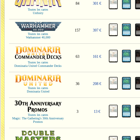
84
301 €
Toutes les cartes
Unfinity
157
397 €
Toutes les cartes
Warhammer 40,000
63
161 €
Toutes les cartes
Dominaria United Commander Decks
36
208 €
Toutes les cartes
Dominaria United
3
13 €
Toutes les cartes
Magic: The Gathering's 30th Anniversary
Promos