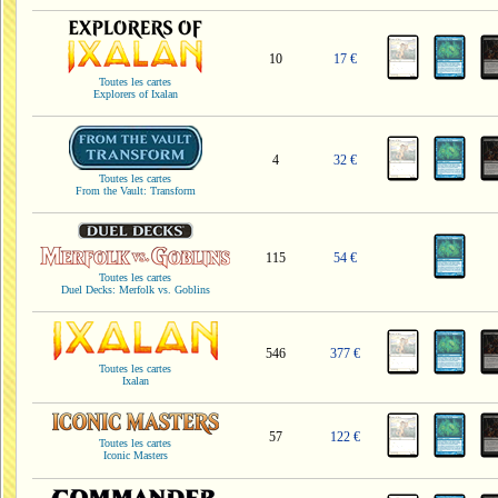
10
17 €
Toutes les cartes
Explorers of Ixalan
4
32 €
Toutes les cartes
From the Vault: Transform
115
54 €
Toutes les cartes
Duel Decks: Merfolk vs. Goblins
546
377 €
Toutes les cartes
Ixalan
57
122 €
Toutes les cartes
Iconic Masters