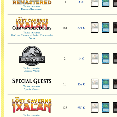
11
33 €
Toutes les cartes
Ravnica Remastered
181
521 €
Toutes les cartes
The Lost Caverns of Ixalan Commander
Decks
2
14 €
Toutes les cartes
Jurassic World
10
159 €
Toutes les cartes
Special Guests
125
650 €
Toutes les cartes