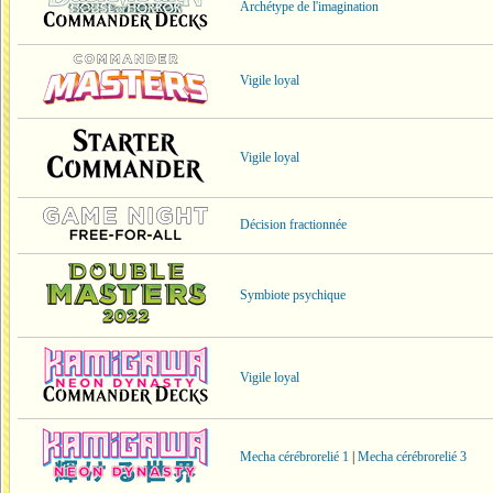
Archétype de l'imagination
Vigile loyal
Vigile loyal
Décision fractionnée
Symbiote psychique
Vigile loyal
Mecha cérébrorelié 1
|
Mecha cérébrorelié 3