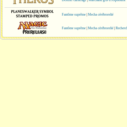
Destrier carnerage
|
Marchand gris d'Asphodèle
Fantôme suprême
|
Mecha cérébrorelié
Fantôme suprême
|
Mecha cérébrorelié
|
Recherc