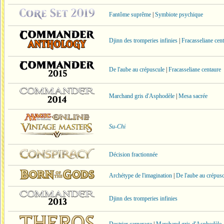
Fantôme suprême
|
Symbiote psychique
Djinn des tromperies infinies
|
Fracasseliane cen
De l'aube au crépuscule
|
Fracasseliane centaure
Marchand gris d'Asphodèle
|
Mesa sacrée
Su-Chi
Décision fractionnée
Archétype de l'imagination
|
De l'aube au crépus
Djinn des tromperies infinies