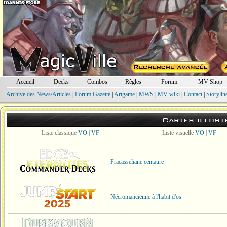
Accueil
Decks
Combos
Règles
Forum
MV Shop
Archive des News/Articles
|
Forum Gazette
|
Artgame
|
MWS
|
MV wiki
|
Contact
|
Storylin
Cartes illust
Liste classique
VO
|
VF
Liste visuelle
VO
|
VF
Fracasseliane centaure
Nécromancienne à l'habit d'os