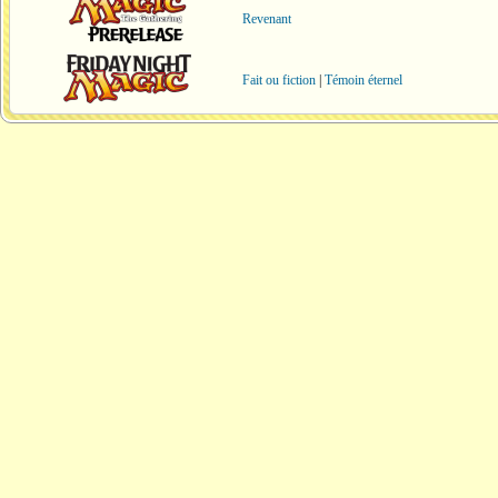
Revenant
Fait ou fiction
|
Témoin éternel