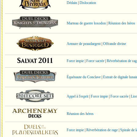
Dédain
|
Dislocation
Marteau de guerre loxodon
|
Réunion des héros
Armure de peaudargent
|
Offrande divine
Force impie
|
Force sacrée
|
Réverbération de rag
Équénaute du Conclave
|
Extrait de digitale lunai
Appel à l'esprit
|
Force impie
|
Force sacrée
|
Lion
Réunion des héros
Force impie
|
Réverbération de rage
|
Spirale de l