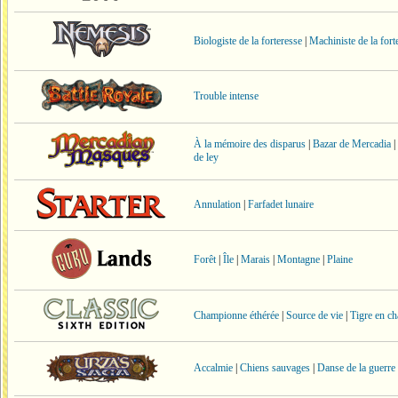
Biologiste de la forteresse
|
Machiniste de la fort
Trouble intense
À la mémoire des disparus
|
Bazar de Mercadia
|
de ley
Annulation
|
Farfadet lunaire
Forêt
|
Île
|
Marais
|
Montagne
|
Plaine
Championne éthérée
|
Source de vie
|
Tigre en ch
Accalmie
|
Chiens sauvages
|
Danse de la guerre