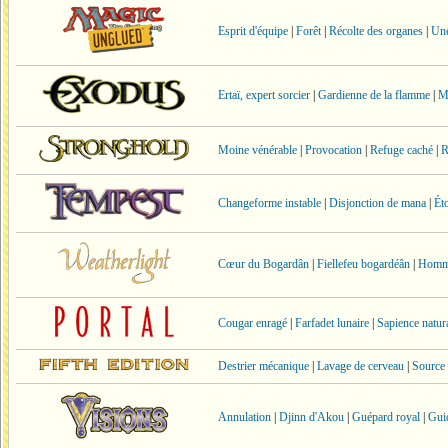
Esprit d'équipe
|
Forêt
|
Récolte des organes
|
Une
Ertaï, expert sorcier
|
Gardienne de la flamme
|
Mu
Moine vénérable
|
Provocation
|
Refuge caché
|
R
Changeforme instable
|
Disjonction de mana
|
Ét
Cœur du Bogardân
|
Fiellefeu bogardéân
|
Homma
Cougar enragé
|
Farfadet lunaire
|
Sapience natura
Destrier mécanique
|
Lavage de cerveau
|
Source 
Annulation
|
Djinn d'Akou
|
Guépard royal
|
Guid