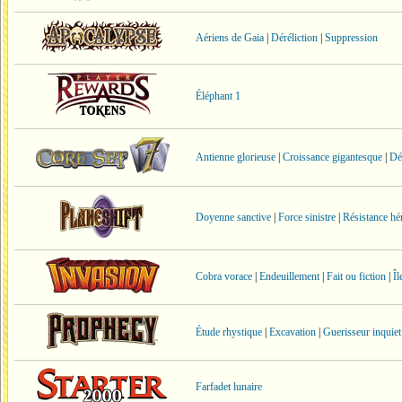
Aériens de Gaia
|
Déréliction
|
Suppression
Éléphant 1
Antienne glorieuse
|
Croissance gigantesque
|
Dé
Doyenne sanctive
|
Force sinistre
|
Résistance hé
Cobra vorace
|
Endeuillement
|
Fait ou fiction
|
Îl
Étude rhystique
|
Excavation
|
Guerisseur inquiet
Farfadet lunaire