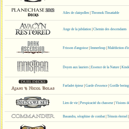
Ailes de clairpollen
|
Thromok l'Insatiable
Ange de la jubilation
|
Chemin des descendants
Frisson d'angoisse
|
Immerloup
|
Malédiction d'i
Doyen aux lauriers
|
Essence de la Nature
|
Kind
Farfadet épieur
|
Garde d'essence
|
Gorille bering
Lien de vie
|
Perspicacité du chasseur
|
Visions de
Basandra, séraphine de combat
|
Témoin éternel