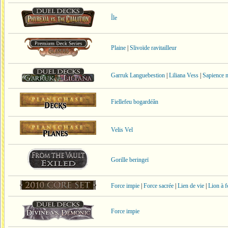
Île
Plaine
|
Slivoïde ravitailleur
Garruk Languebestion
|
Liliana Vess
|
Sapience n
Fiellefeu bogardéân
Velis Vel
Gorille beringeï
Force impie
|
Force sacrée
|
Lien de vie
|
Lion à f
Force impie