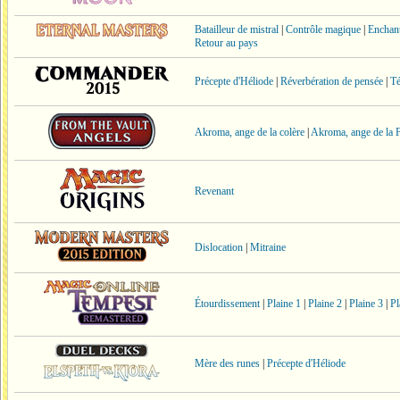
Batailleur de mistral
|
Contrôle magique
|
Enchant
Retour au pays
Précepte d'Héliode
|
Réverbération de pensée
|
Té
Akroma, ange de la colère
|
Akroma, ange de la 
Revenant
Dislocation
|
Mitraine
Étourdissement
|
Plaine 1
|
Plaine 2
|
Plaine 3
|
Pl
Mère des runes
|
Précepte d'Héliode