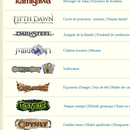
Messager de Jukai
|
Puissance du Kodama
Cercle de protection : artefacts
|
Témoin éternel
Araignée de la filandre
|
Pendentif de sombracier
Châtieur loxodon
|
Mitraine
Suffocation
Façonneur d'images
|
Jeux de tête
|
Maître des ca
Attaque sonique
|
Hybride grotesque
|
Naine en 
Familier tenace
|
Maître apothicaire
|
Mangouste a