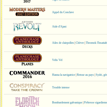
Appel du Conclave
Aide d'Ajani
Ailes de clairpollen
|
Chèvre
|
Thromok l'Insatiab
Velis Vel
Hanna la navigatrice
|
Retour au pays
|
Sydri, gé
Trouble intense
Bombardement galvanique
|
Prêtresse sigardienn