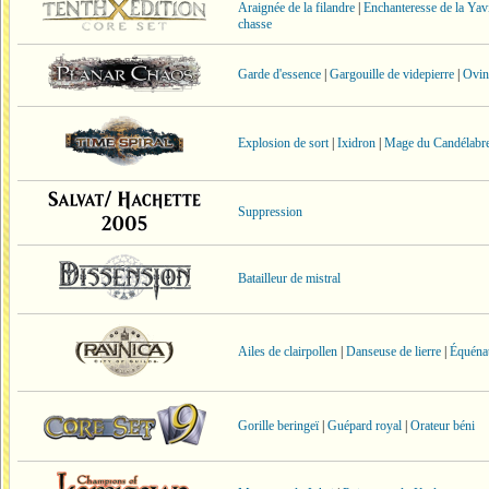
Araignée de la filandre
|
Enchanteresse de la Ya
chasse
Garde d'essence
|
Gargouille de videpierre
|
Ovin
Explosion de sort
|
Ixidron
|
Mage du Candélabr
Suppression
Batailleur de mistral
Ailes de clairpollen
|
Danseuse de lierre
|
Équéna
Gorille beringeï
|
Guépard royal
|
Orateur béni