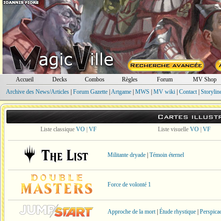
Accueil
Decks
Combos
Règles
Forum
MV Shop
Archive des News/Articles
|
Forum Gazette
|
Artgame
|
MWS
|
MV wiki
|
Contact
|
Storylin
Cartes illust
Liste classique
VO
|
VF
Liste visuelle
VO
|
VF
Militante dryade
|
Témoin éternel
Force de volonté 1
Approche de la mort
|
Étude rhystique
|
Perspica