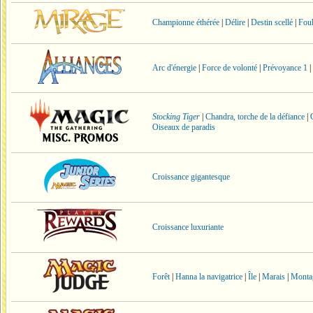
Championne éthérée
|
Délire
|
Destin scellé
|
Foul
Arc d'énergie
|
Force de volonté
|
Prévoyance 1
|
Stocking Tiger
|
Chandra, torche de la défiance
|
Oiseaux de paradis
Croissance gigantesque
Croissance luxuriante
Forêt
|
Hanna la navigatrice
|
Île
|
Marais
|
Monta