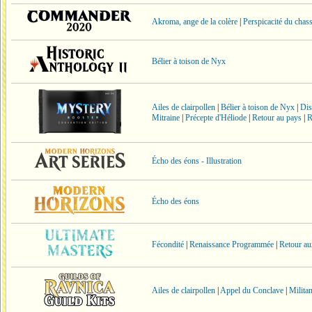
Akroma, ange de la colère
|
Perspicacité du chas
Bélier à toison de Nyx
Ailes de clairpollen
|
Bélier à toison de Nyx
|
Dis
Mitraine
|
Précepte d'Héliode
|
Retour au pays
|
R
Écho des éons - Illustration
Écho des éons
Fécondité
|
Renaissance Programmée
|
Retour au
Ailes de clairpollen
|
Appel du Conclave
|
Milita