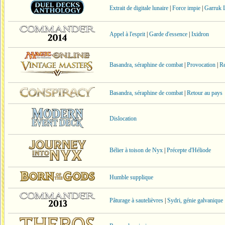
Extrait de digitale lunaire
|
Force impie
|
Garruk 
Appel à l'esprit
|
Garde d'essence
|
Ixidron
Basandra, séraphine de combat
|
Provocation
|
R
Basandra, séraphine de combat
|
Retour au pays
Dislocation
Bélier à toison de Nyx
|
Précepte d'Héliode
Humble supplique
Pâturage à sautelièvres
|
Sydri, génie galvanique