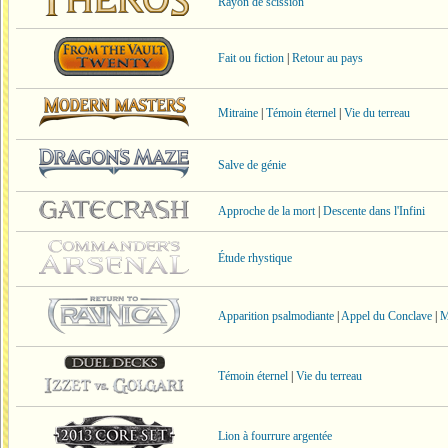
Rayon de scission
Fait ou fiction
|
Retour au pays
Mitraine
|
Témoin éternel
|
Vie du terreau
Salve de génie
Approche de la mort
|
Descente dans l'Infini
Étude rhystique
Apparition psalmodiante
|
Appel du Conclave
|
M
Témoin éternel
|
Vie du terreau
Lion à fourrure argentée