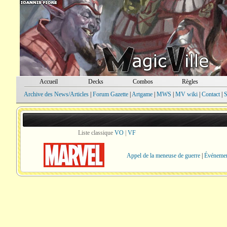
Accueil
Decks
Combos
Règles
Archive des News/Articles
|
Forum Gazette
|
Artgame
|
MWS
|
MV wiki
|
Contact
|
S
Liste classique
VO
|
VF
Appel de la meneuse de guerre
|
Événement