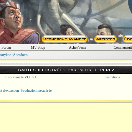
Forum
MV Shop
Achat/Vente
Communaut
toryline
|
Anecdotes
Cartes illustrées par George Perez
Liste visuelle
VO
|
VF
Illustrations
 d'extinction
|
Production mécanisée