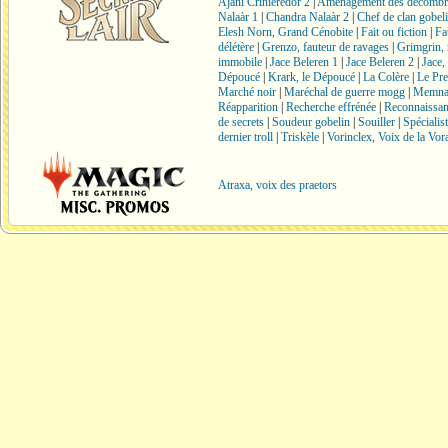
Ajani Crinièredor 2
|
Aménagement des décombr
Nalaàr 1
|
Chandra Nalaàr 2
|
Chef de clan gobel
Elesh Norn, Grand Cénobite
|
Fait ou fiction
|
Fa
délétère
|
Grenzo, fauteur de ravages
|
Grimgrin, 
immobile
|
Jace Beleren 1
|
Jace Beleren 2
|
Jace,
Dépoucé
|
Krark, le Dépoucé
|
La Colère
|
Le Pre
Marché noir
|
Maréchal de guerre mogg
|
Memna
Réapparition
|
Recherche effrénée
|
Reconnaissa
de secrets
|
Soudeur gobelin
|
Souiller
|
Spécialis
dernier troll
|
Triskèle
|
Vorinclex, Voix de la Vora
Atraxa, voix des praetors