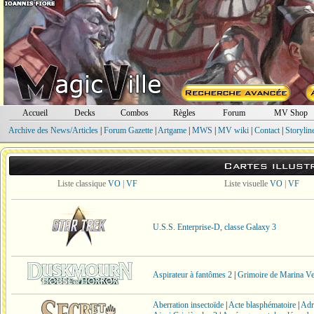
Accueil
Decks
Combos
Règles
Forum
MV Shop
Archive des News/Articles
|
Forum Gazette
|
Artgame
|
MWS
|
MV wiki
|
Contact
|
Storylin
Cartes illust
Liste classique
VO
|
VF
Liste visuelle
VO
|
VF
U.S.S. Enterprise-D, classe Galaxy 3
Aspirateur à fantômes 2
|
Grimoire de Marina Ve
Aberration insectoïde
|
Acte blasphématoire
|
Adr