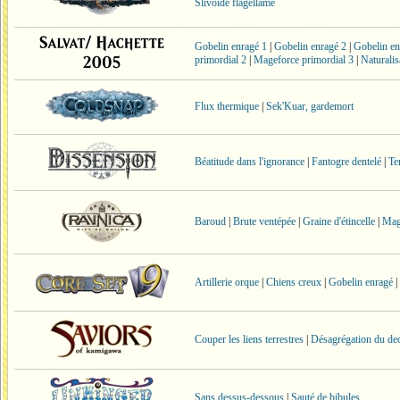
Slivoïde flagellâme
Gobelin enragé 1
|
Gobelin enragé 2
|
Gobelin en
primordial 2
|
Mageforce primordial 3
|
Naturalis
Flux thermique
|
Sek'Kuar, gardemort
Béatitude dans l'ignorance
|
Fantogre dentelé
|
Te
Baroud
|
Brute ventépée
|
Graine d'étincelle
|
Mage
Artillerie orque
|
Chiens creux
|
Gobelin enragé
|
Couper les liens terrestres
|
Désagrégation du de
Sans dessus-dessous
|
Sauté de bibules