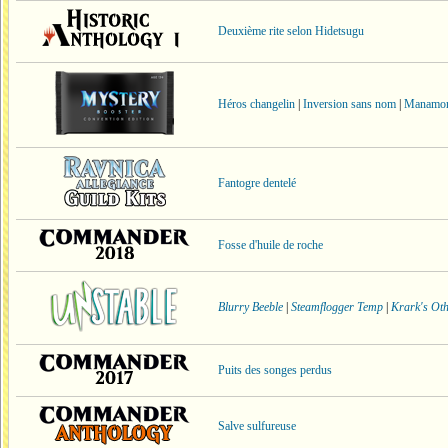
Deuxième rite selon Hidetsugu
Héros changelin
|
Inversion sans nom
|
Manamor
Fantogre dentelé
Fosse d'huile de roche
Blurry Beeble
|
Steamflogger Temp
|
Krark's Ot
Puits des songes perdus
Salve sulfureuse