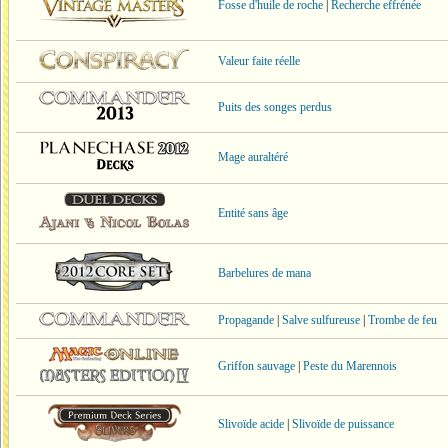
Fosse d'huile de roche
|
Recherche effrénée
Valeur faite réelle
Puits des songes perdus
Mage auraltéré
Entité sans âge
Barbelures de mana
Propagande
|
Salve sulfureuse
|
Trombe de feu
Griffon sauvage
|
Peste du Marennois
Slivoïde acide
|
Slivoïde de puissance