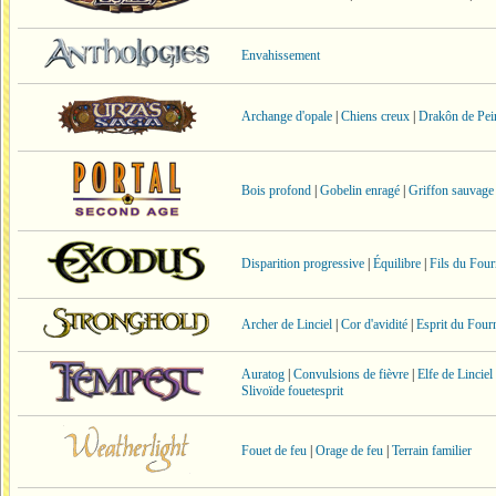
Envahissement
Archange d'opale
|
Chiens creux
|
Drakôn de Pein
Bois profond
|
Gobelin enragé
|
Griffon sauvage
Disparition progressive
|
Équilibre
|
Fils du Fou
Archer de Linciel
|
Cor d'avidité
|
Esprit du Four
Auratog
|
Convulsions de fièvre
|
Elfe de Linciel
Slivoïde fouetesprit
Fouet de feu
|
Orage de feu
|
Terrain familier