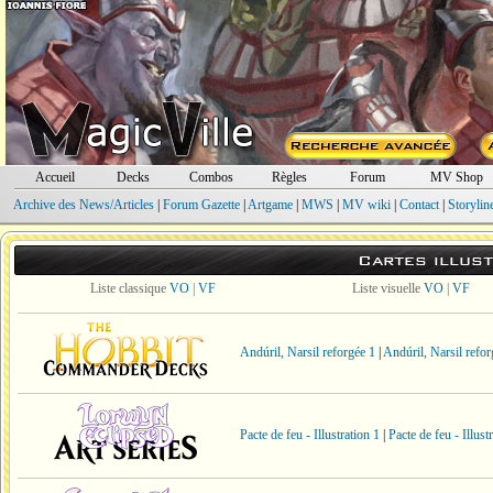
Accueil
Decks
Combos
Règles
Forum
MV Shop
Archive des News/Articles
|
Forum Gazette
|
Artgame
|
MWS
|
MV wiki
|
Contact
|
Storylin
Cartes illust
Liste classique
VO
|
VF
Liste visuelle
VO
|
VF
Andúril, Narsil reforgée 1
|
Andúril, Narsil refor
Pacte de feu - Illustration 1
|
Pacte de feu - Illust