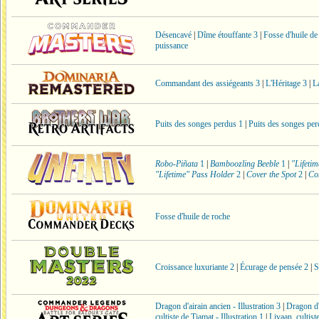
Désencavé
|
Dîme étouffante 3
|
Fosse d'huile de
puissance
Commandant des assiégeants 3
|
L'Héritage 3
|
L
Puits des songes perdus 1
|
Puits des songes per
Robo-Piñata
1
|
Bamboozling Beeble
1
|
"Lifeti
"Lifetime" Pass Holder
2
|
Cover the Spot
2
|
Com
Fosse d'huile de roche
Croissance luxuriante 2
|
Écurage de pensée 2
|
S
Dragon d'airain ancien - Illustration 3
|
Dragon d'a
cultiste de Tiamat - Illustration 1
|
Livaan, cultist