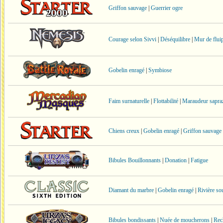
Griffon sauvage
|
Guerrier ogre
Courage selon Sivvi
|
Déséquilibre
|
Mur de fluip
Gobelin enragé
|
Symbiose
Faim surnaturelle
|
Flottabilité
|
Maraudeur sapra
Chiens creux
|
Gobelin enragé
|
Griffon sauvage
Bibules Bouillonnants
|
Donation
|
Fatigue
Diamant du marbre
|
Gobelin enragé
|
Rivière so
Bibules bondissants
|
Nuée de moucherons
|
Rec