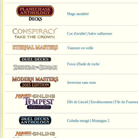
Mage auraltéré
Cor d'avidité
|
Salve sulfureuse
Vautours en veille
Fosse d'huile de roche
Inversion sans nom
Elfe de Linciel
|
Envahissement
|
Fils du Fourne
Gobelin enragé
|
Montagne 2