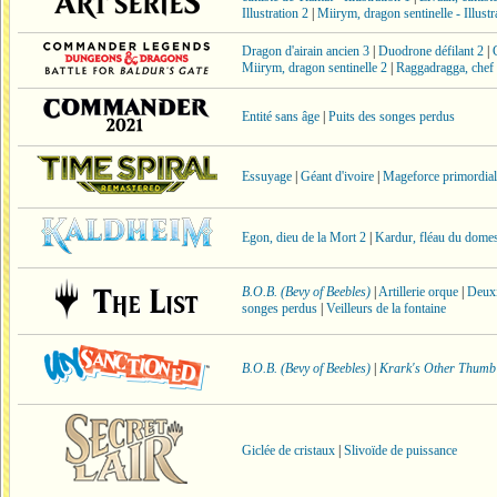
Illustration 2
|
Miirym, dragon sentinelle - Illustr
Dragon d'airain ancien 3
|
Duodrone défilant 2
|
Miirym, dragon sentinelle 2
|
Raggadragga, chef 
Entité sans âge
|
Puits des songes perdus
Essuyage
|
Géant d'ivoire
|
Mageforce primordial
Egon, dieu de la Mort 2
|
Kardur, fléau du dome
B.O.B. (Bevy of Beebles)
|
Artillerie orque
|
Deuxi
songes perdus
|
Veilleurs de la fontaine
B.O.B. (Bevy of Beebles)
|
Krark's Other Thumb
Giclée de cristaux
|
Slivoïde de puissance