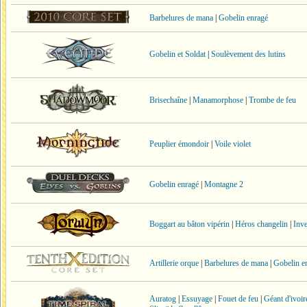
Barbelures de mana
|
Gobelin enragé
Gobelin et Soldat
|
Soulèvement des lutins
Brisechaîne
|
Manamorphose
|
Trombe de feu
Peuplier émondoir
|
Voile violet
Gobelin enragé
|
Montagne 2
Boggart au bâton vipérin
|
Héros changelin
|
Inv
Artillerie orque
|
Barbelures de mana
|
Gobelin e
Auratog
|
Essuyage
|
Fouet de feu
|
Géant d'ivoir