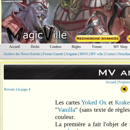
Accueil
Decks
Combos
Règles
Forum
MV Shop
Archive des News/Articles
|
Forum Gazette
|
Artgame
|
MWS
|
MV wiki
|
Contact
|
Storylin
MV a
Accueil
|
Propose
Revenir à la page 4
Les cartes
Yoked Ox
et
Krake
"
Vanilla
" (sans texte de règl
couleur.
La première a fait l'objet de