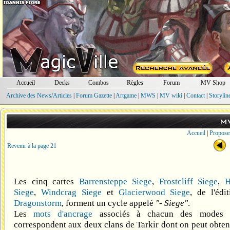
Accueil
Decks
Combos
Règles
Forum
MV Shop
Archive des News/Articles
|
Forum Gazette
|
Artgame
|
MWS
|
MV wiki
|
Contact
|
Storylin
M
Accueil
|
Propose
Revenir à la page 21
Les cinq cartes
Barrensteppe Siege
,
Frostcliff Siege
,
H
Siege
,
Windcrag Siege
et
Glacierwood Siege
, de l'édi
Dragonstorm
, forment un cycle appelé
"- Siege"
.
Les
mots d'ancrage
associés à chacun des modes d
correspondent aux deux clans de Tarkir dont on peut obten