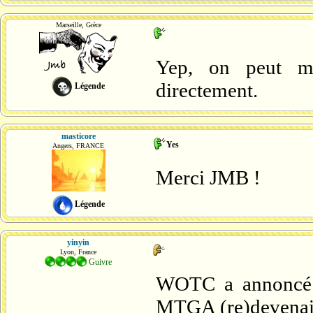
Marseille, Grèce
Yep, on peut ma
directement.
Légende
masticore
Yes
Angers, FRANCE
Merci JMB !
Légende
yinyin
Lyon, France
Guivre
WOTC a annoncé o
MTGA (re)devenait 