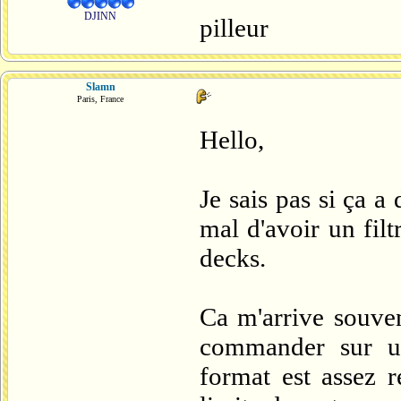
DJINN
pilleur
Slamn
Paris, France
Hello,
Je sais pas si ça a
mal d'avoir un filt
decks.
Ca m'arrive souven
commander sur un
format est assez r