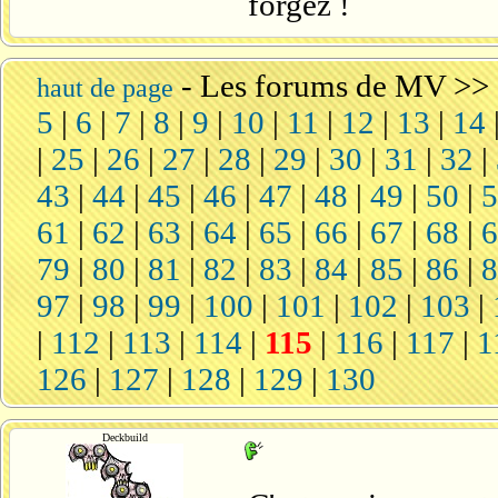
forgez !
-
Les forums de MV
>>
haut de page
5
|
6
|
7
|
8
|
9
|
10
|
11
|
12
|
13
|
14
|
25
|
26
|
27
|
28
|
29
|
30
|
31
|
32
|
43
|
44
|
45
|
46
|
47
|
48
|
49
|
50
|
61
|
62
|
63
|
64
|
65
|
66
|
67
|
68
|
79
|
80
|
81
|
82
|
83
|
84
|
85
|
86
|
97
|
98
|
99
|
100
|
101
|
102
|
103
|
|
112
|
113
|
114
|
115
|
116
|
117
|
1
126
|
127
|
128
|
129
|
130
Deckbuild