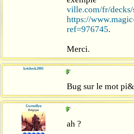
ville.com/fr/deck
https://www.magic
ref=976745
.
Merci.
kricheck2001
Bug sur le mot pi&
Gwendlyn
Belgique
ah ?