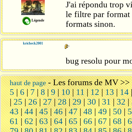
J'ai répondu trop vi
le filtre par forma
Légende
formats sinon.
kricheck2001
bug resolu pour moi
-
Les forums de MV
>>
haut de page
5
|
6
|
7
|
8
|
9
|
10
|
11
|
12
|
13
|
14
|
25
|
26
|
27
|
28
|
29
|
30
|
31
|
32
|
43
|
44
|
45
|
46
|
47
|
48
|
49
|
50
|
61
|
62
|
63
|
64
|
65
|
66
|
67
|
68
|
79
|
80
|
81
|
82
|
83
|
84
|
85
|
86
|