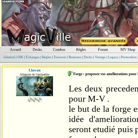
Accueil
Decks
Combos
Règles
Forum
MV Shop
Général
|
OIK
|
Échanges
|
Règles
|
Tournois
|
Rumeurs
|
Decks
|
Vintage
|
Legacy
|
Premodern
Llawan
Forge : proposez vos améliorations pou
Allegorie de l'antipathie
Les deux precedent
pour M-V .
le but de la forge 
idée d'ameliorati
seront etudié puis 