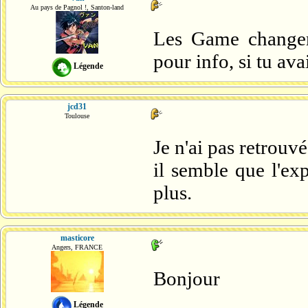
Au pays de Pagnol !, Santon-land
Les Game changer
pour info, si tu ava
Légende
jcd31
Toulouse
Je n'ai pas retrouvé
il semble que l'ex
plus.
masticore
Angers, FRANCE
Bonjour
Légende