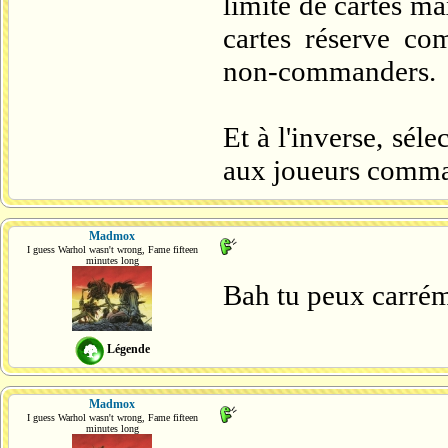
limite de cartes m
cartes réserve com
non-commanders.
Et à l'inverse, sél
aux joueurs comman
Madmox
I guess Warhol wasn't wrong, Fame fifteen
minutes long
Bah tu peux carréme
Légende
Madmox
I guess Warhol wasn't wrong, Fame fifteen
minutes long