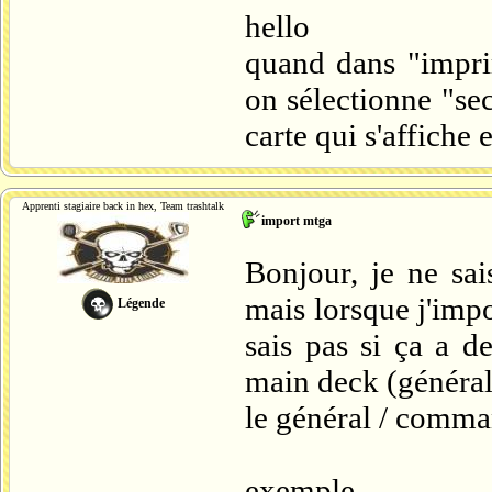
hello
quand dans "imprim
on sélectionne "sec
carte qui s'affiche
Apprenti stagiaire back in hex, Team trashtalk
import mtga
Bonjour, je ne sai
mais lorsque j'impo
Légende
sais pas si ça a de
main deck (général
le général / comm
exem