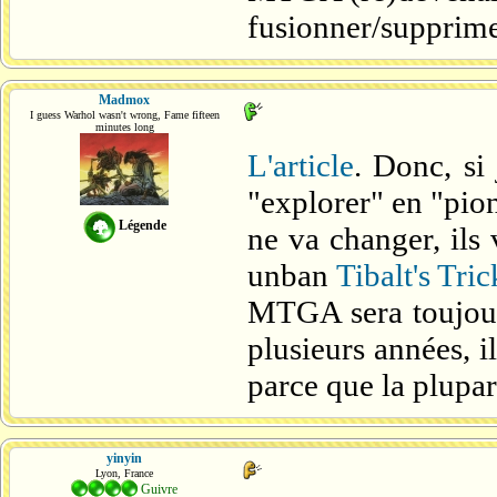
fusionner/supprime
Madmox
I guess Warhol wasn't wrong, Fame fifteen
minutes long
L'article
. Donc, si
"explorer" en "pion
Légende
ne va changer, ils
unban
Tibalt's Tri
MTGA sera toujour
plusieurs années, i
parce que la plupar
yinyin
Lyon, France
Guivre