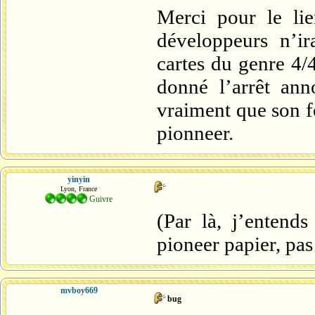
Merci pour le lie
développeurs n’ir
cartes du genre 4/4
donné l’arrêt ann
vraiment que son f
pionneer.
yinyin
Lyon, France
Guivre
(Par là, j’entend
pioneer papier, pas
mvboy669
bug