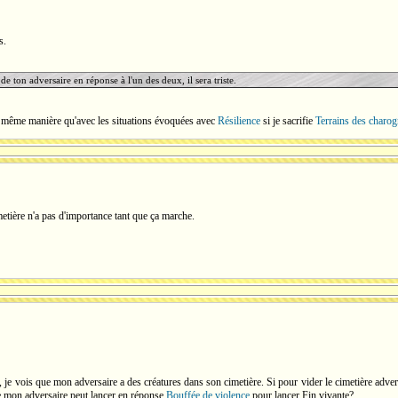
s.
 de ton adversaire en réponse à l'un des deux, il sera triste.
 même manière qu'avec les situations évoquées avec
Résilience
si je sacrifie
Terrains des charo
metière n'a pas d'importance tant que ça marche.
, je vois que mon adversaire a des créatures dans son cimetière. Si pour vider le cimetière adve
e mon adversaire peut lancer en réponse
Bouffée de violence
pour lancer Fin vivante?