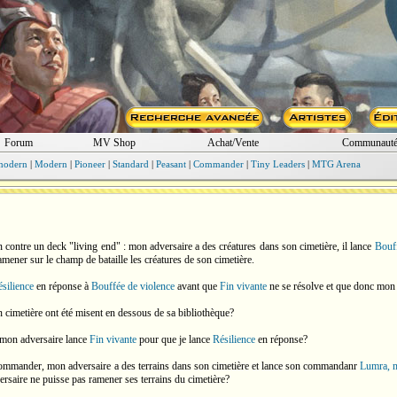
Forum
MV Shop
Achat/Vente
Communaut
modern
|
Modern
|
Pioneer
|
Standard
|
Peasant
|
Commander
|
Tiny Leaders
|
MTG Arena
 contre un deck "living end" : mon adversaire a des créatures dans son cimetière, il lance
Bouff
mener sur le champ de bataille les créatures de son cimetière.
silience
en réponse à
Bouffée de violence
avant que
Fin vivante
ne se résolve et que donc mon a
n cimetière ont été misent en dessous de sa bibliothèque?
 mon adversaire lance
Fin vivante
pour que je lance
Résilience
en réponse?
commander, mon adversaire a des terrains dans son cimetière et lance son commandanr
Lumra, m
saire ne puisse pas ramener ses terrains du cimetière?