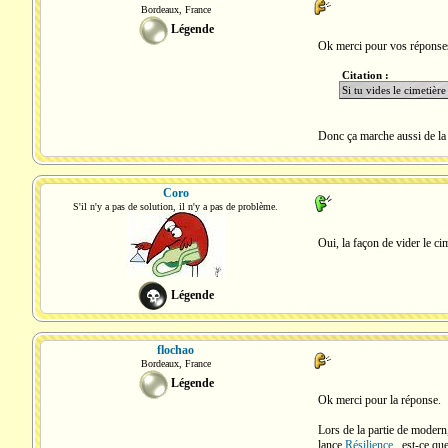
Bordeaux, France
Légende
Ok merci pour vos réponse
Citation :
Si tu vides le cimetière
Donc ça marche aussi de la
Coro
S'il n'y a pas de solution, il n'y a pas de problème.
Oui, la façon de vider le ci
Légende
flochao
Bordeaux, France
Légende
Ok merci pour la réponse.
Lors de la partie de modern
lance
Résilience
, est-ce qu