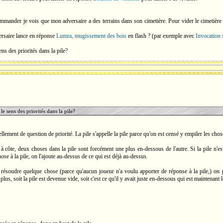
ommander je vois que mon adversaire a des terrains dans son cimetière. Pour vider le cimetière
versaire lance en réponse
Lumra, mugissement des bois
en flash ? (par exemple avec
Invocation
ens des priorités dans la pile?
 le sens des priorités dans la pile?
ellement de question de priorité. La pile s'appelle la pile parce qu'on est censé y empiler les chos
 à côte, deux choses dans la pile sont forcément une plus en-dessous de l'autre. Si la pile n'est
e à la pile, on l'ajoute au-dessus de ce qui est déjà au-dessus.
ésoudre quelque chose (parce qu'aucun joueur n'a voulu apporter de réponse à la pile,) on pr
 plus, soit la pile est devenue vide, soit c'est ce qu'il y avait juste en-dessous qui est maintenan