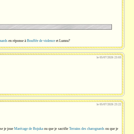
gnards
en réponse à
Bouffée de violence
et Lumra?
le 05/07/2026 23:03
le 05/07/2026 23:22
rse je joue
Marécage de Bojuka
ou que je sacrifie
Terrains des charognards
ou que je