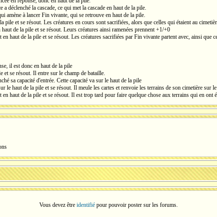
ncée en réponse, donc en haut de la pile.
 a déclenché la cascade, ce qui met la cascade en haut de la pile.
ui amène à lancer Fin vivante, qui se retrouve en haut de la pile.
la pile et se résout. Les créatures en cours sont sacrifiées, alors que celles qui étaient au cimeti
 haut de la pile et se résout. Leurs créatures ainsi ramenées prennent +1/+0
 en haut de la pile et se résout. Les créatures sacrifiées par Fin vivante partent avec, ainsi que ce
se, il est donc en haut de la pile
e et se résout. Il entre sur le champ de bataille.
ché sa capacité d'entrée. Cette capacité va sur le haut de la pile
r le haut de la pile et se résout. Il meule les cartes et renvoie les terrains de son cimetière sur l
t en haut de la pile et se résout. Il est trop tard pour faire quelque chose aux terrains qui en ont
ons
Vous devez être
identifié
pour pouvoir poster sur les forums.