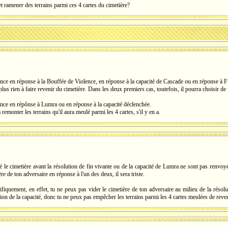
et ramener des terrains parmi ces 4 cartes du cimetière?
ence en réponse à la Bouffée de Violence, en réponse à la capacité de Cascade ou en réponse à F
plus rien à faire revenir du cimetière. Dans les deux premiers cas, toutefois, il pourra choisir de
ence en répônse à Lumra ou en réponse à la capacité déclenchée.
remonter les terrains qu'il aura meulé parmi les 4 cartes, s'il y en a.
té le cimetière avant la résolution de fin vivante ou de la capacité de Lumra ne sont pas renvoy
ère de ton adversaire en réponse à l'un des deux, il sera triste.
iquement, en effet, tu ne peux pas vider le cimetière de ton adversaire au milieu de la résolut
tion de la capacité, donc tu ne peux pas empêcher les terrains parmi les 4 cartes meulées de reven