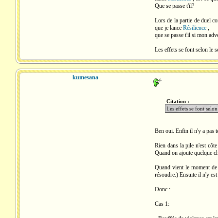
Que se passe t'il?
Lors de la partie de duel c
que je lance
Résilience
,
que se passe t'il si mon ad
Les effets se font selon le s
kumesana
Citation :
Les effets se font selon
Ben oui. Enfin il n'y a pas t
Rien dans la pile n'est côte
Quand on ajoute quelque chos
Quand vient le moment de r
résoudre.) Ensuite il n'y est
Donc :
Cas 1: