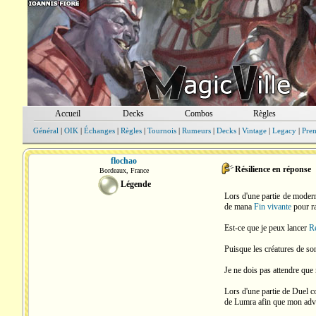
Accueil
Decks
Combos
Règles
Général
|
OIK
|
Échanges
|
Règles
|
Tournois
|
Rumeurs
|
Decks
|
Vintage
|
Legacy
|
Pre
flochao
Résilience en réponse
Bordeaux, France
Légende
Lors d'une partie de modern
de mana
Fin vivante
pour ra
Est-ce que je peux lancer
Ré
Puisque les créatures de so
Je ne dois pas attendre que
Lors d'une partie de Duel 
de Lumra afin que mon adver