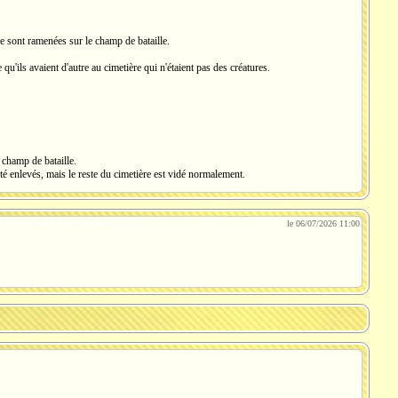
ère sont ramenées sur le champ de bataille.
 qu'ils avaient d'autre au cimetière qui n'étaient pas des créatures.
e champ de bataille.
 été enlevés, mais le reste du cimetière est vidé normalement.
le 06/07/2026 11:00