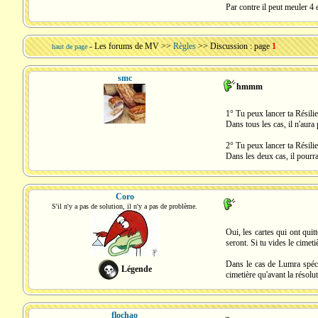
Par contre il peut meuler 4 
-
Les forums de MV
>>
Règles
>> Discussion : page
1
haut de page
smc
hmmm
1° Tu peux lancer ta Résili
Dans tous les cas, il n'aura 
2° Tu peux lancer ta Résili
Dans les deux cas, il pourra 
Coro
S'il n'y a pas de solution, il n'y a pas de problème.
Oui, les cartes qui ont quit
seront. Si tu vides le cimeti
Dans le cas de Lumra spécif
Légende
cimetière qu'avant la résolu
flochao