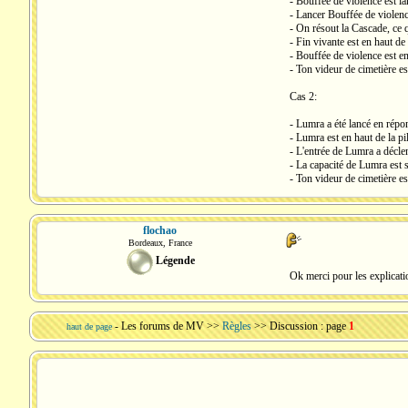
- Bouffée de violence est la
- Lancer Bouffée de violence
- On résout la Cascade, ce q
- Fin vivante est en haut de 
- Bouffée de violence est en
- Ton videur de cimetière est
Cas 2:
- Lumra a été lancé en répon
- Lumra est en haut de la pil
- L'entrée de Lumra a déclen
- La capacité de Lumra est su
- Ton videur de cimetière es
flochao
Bordeaux, France
Légende
Ok merci pour les explicati
-
Les forums de MV
>>
Règles
>> Discussion : page
1
haut de page