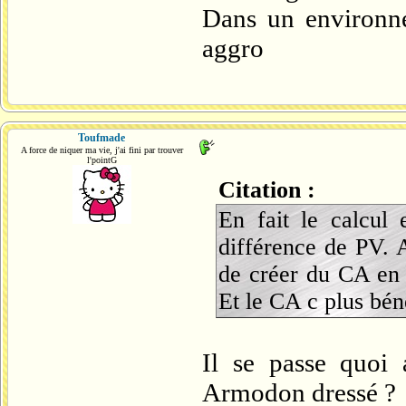
Dans un environne
aggro
Toufmade
A force de niquer ma vie, j'ai fini par trouver
l'pointG
Citation :
En fait le calcul 
différence de PV. 
de créer du CA en 
Et le CA c plus bén
Il se passe quoi
Armodon dressé ?