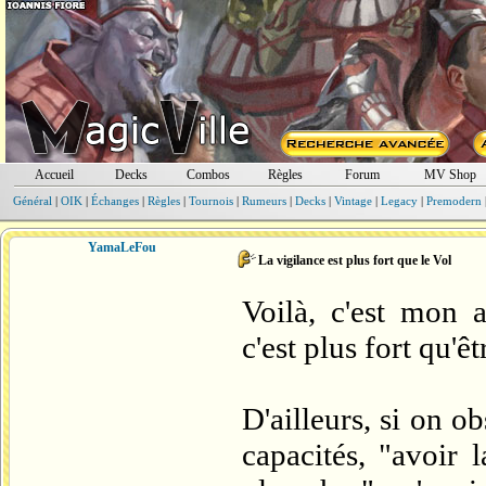
Accueil
Decks
Combos
Règles
Forum
MV Shop
Général
|
OIK
|
Échanges
|
Règles
|
Tournois
|
Rumeurs
|
Decks
|
Vintage
|
Legacy
|
Premodern
YamaLeFou
La vigilance est plus fort que le Vol
Voilà, c'est mon a
c'est plus fort qu'ê
D'ailleurs, si on o
capacités, "avoir 