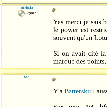
mindtwist
Légende
Yes merci je sais 
le power est restri
souvent qu'un Lotu
Si on avait cité 
marqué des points, 
Shei
Y'a
Batterskull
aus
Sur une 4/4 li