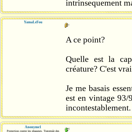
intrinsequement ma
YamaLeFou
A ce point?
Quelle est la ca
créature? C'est vra
Je me basais essen
est en vintage 9
incontestablement.
Anonyme1
Protection contre les phaseurs, Traversée des