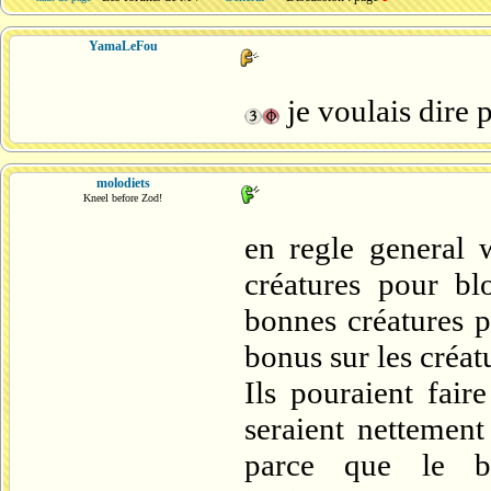
YamaLeFou
je voulais dire 
molodiets
Kneel before Zod!
en regle general 
créatures pour bl
bonnes créatures 
bonus sur les créat
Ils pouraient fair
seraient nettement
parce que le bl