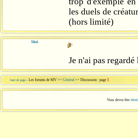
trop d'exemple en
les duels de créatu
(hors limité)
Shei
Je n'ai pas regardé 
-
Les forums de MV
>>
Général
>> Discussion : page
1
haut de page
Vous devez être
ident