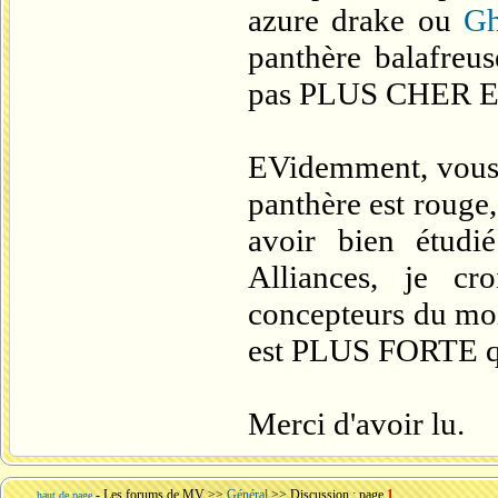
azure drake ou
Gh
panthère balafreus
pas PLUS CHER E
EVidemment, vous 
panthère est rouge,
avoir bien étudi
Alliances, je cr
concepteurs du mo
est PLUS FORTE q
Merci d'avoir lu.
-
Les forums de MV
>>
Général
>> Discussion : page
1
haut de page