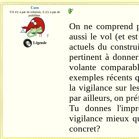
Coro
S'il n'y a pas de solution, il n'y a pas de
problème.
On ne comprend pa
aussi le vol (et e
Légende
actuels du constru
pertinent à donne
volante comparab
exemples récents q
la vigilance sur le
par ailleurs, on pr
Tu donnes l'impr
vigilance mieux q
concret?