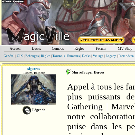
Accueil
Decks
Combos
Règles
Forum
MV Shop
Général
|
OIK
|
Échanges
|
Règles
|
Tournois
|
Rumeurs
|
Decks
|
Vintage
|
Legacy
|
Premodern
sigurros
Marvel Super Heroes
Flobecq, Belgique
Appel à tous les fa
plus puissants d
Gathering | Marve
Légende
notre collaborati
puise dans les pe