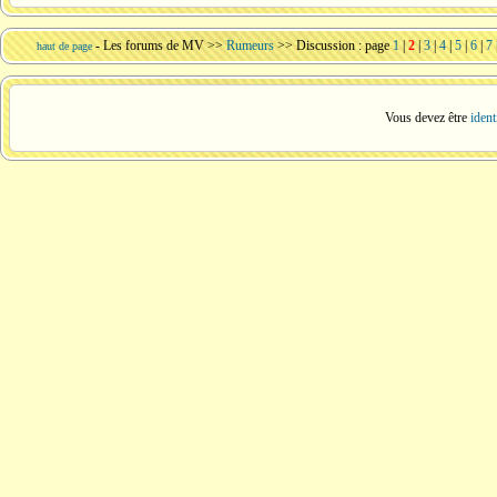
-
Les forums de MV
>>
Rumeurs
>> Discussion : page
1
|
2
|
3
|
4
|
5
|
6
|
7
haut de page
Vous devez être
ident