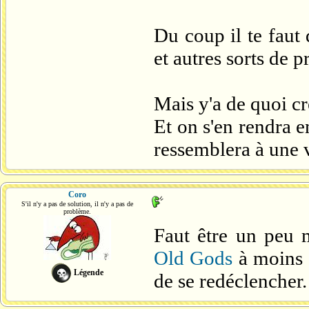
Du coup il te fau
et autres sorts de p
Mais y'a de quoi cr
Et on s'en rendra 
ressemblera à une 
Coro
S'il n'y a pas de solution, il n'y a pas de
problème.
Faut être un peu 
Old Gods
à moins d
Légende
de se redéclencher.