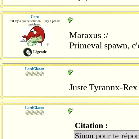
Coro
S'il n'y a pas de solution, il n'y a pas de
problème.
Maraxus :/
Primeval spawn, c'
Légende
LordGlacon
Juste Tyrannx-Rex ç
LordGlacon
Citation :
Sinon pour te répo