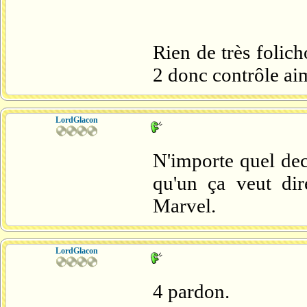
Rien de très folich
2 donc contrôle ai
LordGlacon
N'importe quel de
qu'un ça veut dir
Marvel.
LordGlacon
4 pardon.