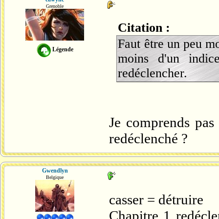
Grenoble
Citation :
Faut être un peu m
Légende
moins d'un indic
redéclencher.
Je comprends pas 
redéclenché ?
Gwendlyn
Belgique
casser = détruire
Chapitre 1 redécl