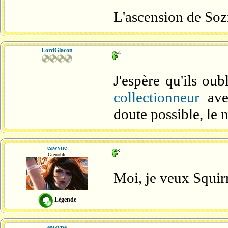
L'ascension de Sozi
LordGlacon
J'espère qu'ils oub
collectionneur
avec
doute possible, le m
eawyne
Grenoble
Moi, je veux Squir
Légende
eawyne