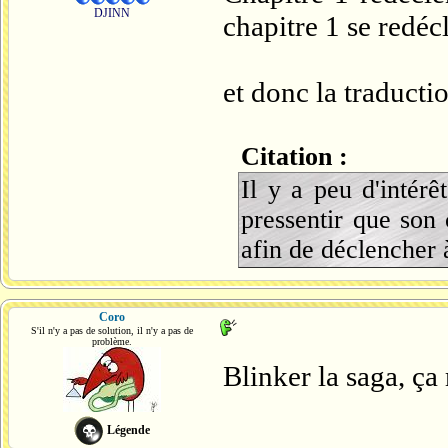
DJINN
chapitre 1 se redéc
et donc la traductio
Citation :
Il y a peu d'intér
pressentir que son
afin de déclencher 
Coro
S'il n'y a pas de solution, il n'y a pas de
problème.
Blinker la saga, ça
Légende