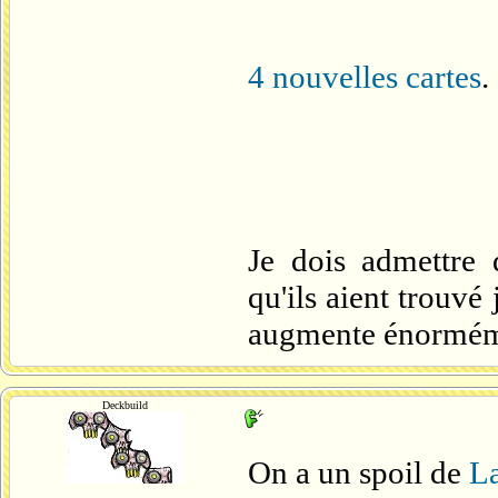
4 nouvelles cartes
.
Je dois admettre q
qu'ils aient trouvé 
augmente énorméme
Deckbuild
On a un spoil de
La