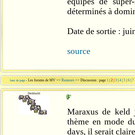
équipes de super
déterminés à domi
Date de sortie : ju
source
-
Les forums de MV
>>
Rumeurs
>> Discussion : page
1
|
2
|
3
|
4
|
5
|
6
|
7
haut de page
Deckbuild
Maraxus de keld j
thème en mode du
days, il serait clai