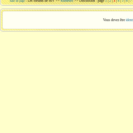
-
Les forums de MV
>>
Rumeurs
>> Discussion : page
1
|
2
|
3
|
4
|
5
|
6
|
7
haut de page
Vous devez être
ident