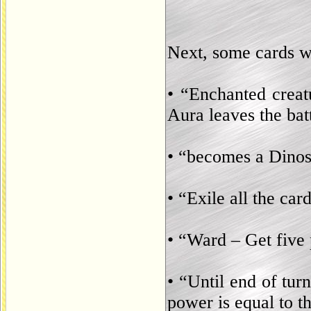
Next, some cards wi
• “Enchanted creat
Aura leaves the batt
• “becomes a Dino
• “Exile all the ca
• “Ward – Get five 
• “Until end of 
power is equal to t