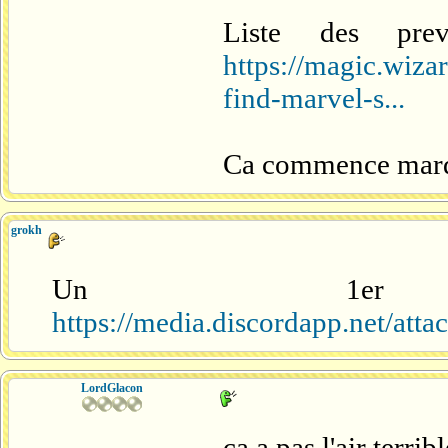
Liste des pre
https://magic.wiz
find-marvel-s...
Ca commence mardi
grokh
Un 1er
https://media.discordapp.net/a
LordGlacon
ça a pas l'air terri