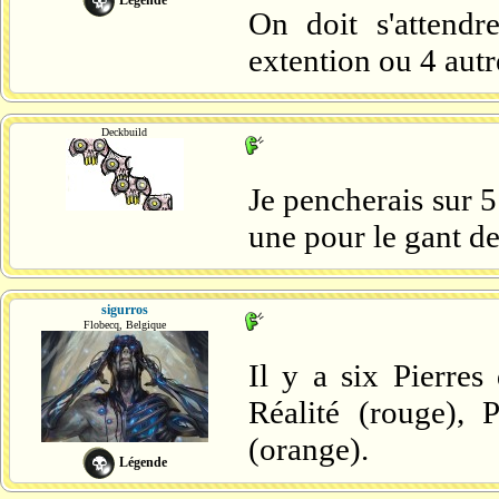
On doit s'attendr
extention ou 4 aut
Deckbuild
Je pencherais sur 5
une pour le gant de 
sigurros
Flobecq, Belgique
Il y a six Pierres 
Réalité (rouge), 
(orange).
Légende