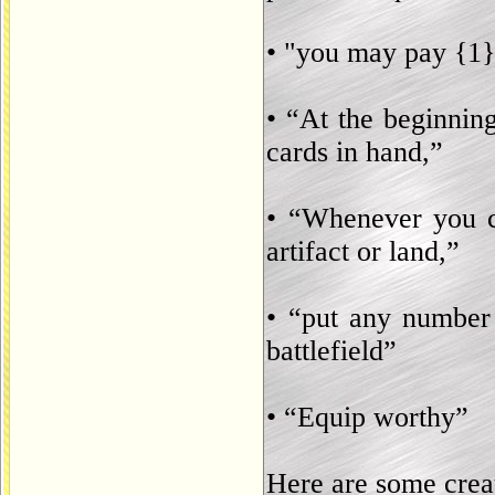
• "you may pay {1} 
• “At the beginnin
cards in hand,”
• “Whenever you ca
artifact or land,”
• “put any number
battlefield”
• “Equip worthy”
Here are some creat