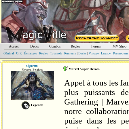
Accueil
Decks
Combos
Règles
Forum
MV Shop
Général
|
OIK
|
Échanges
|
Règles
|
Tournois
|
Rumeurs
|
Decks
|
Vintage
|
Legacy
|
Premodern
sigurros
Marvel Super Heroes
Flobecq, Belgique
Appel à tous les fa
plus puissants d
Gathering | Marve
Légende
notre collaborati
puise dans les pe