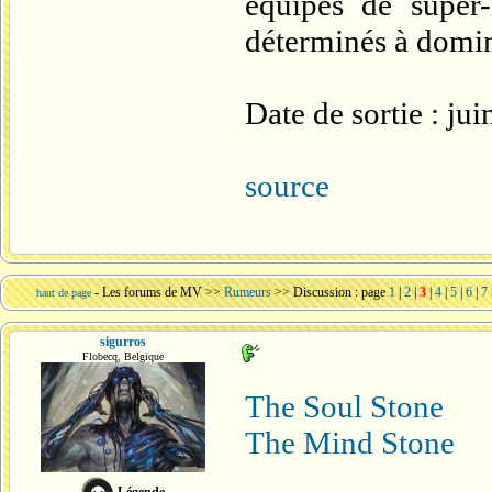
équipes de super
déterminés à domi
Date de sortie : ju
source
-
Les forums de MV
>>
Rumeurs
>> Discussion : page
1
|
2
|
3
|
4
|
5
|
6
|
7
haut de page
sigurros
Flobecq, Belgique
The Soul Stone
The Mind Stone
Légende