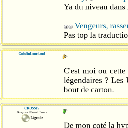
Ya du niveau dans 
Vengeurs, rass
Pas top la traductio
GobelinLourdaud
C'est moi ou cette 
légendaires ? Les 
bout de carton.
CROSSIS
Bruay sur l'Escaut, France
Légende
De mon coté la hype