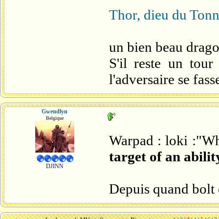
Thor, dieu du Tonn
un bien beau drago
S'il reste un tou
l'adversaire se fa
Gwendlyn
Belgique
Warpad : loki :"W
target of an abili
DJINN
Depuis quand bolt e