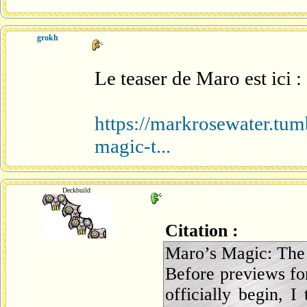
grokh
Le teaser de Maro est ici :
https://markrosewater.t
magic-t...
Deckbuild
Citation :
Maro’s Magic: The 
Before previews fo
officially begin, 