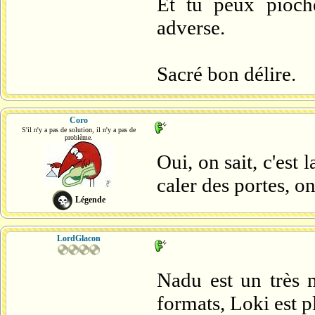
Et tu peux pioch
adverse.
Sacré bon délire.
Coro
S'il n'y a pas de solution, il n'y a pas de
problème.
Oui, on sait, c'est
caler des portes, o
Légende
LordGlacon
Nadu est un très 
formats, Loki est p