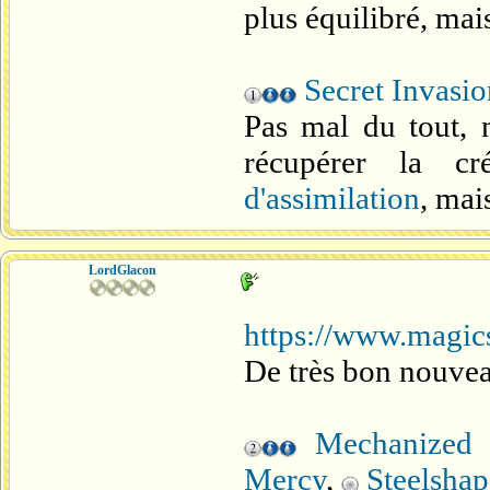
plus équilibré, mai
Secret Invasio
Pas mal du tout, 
récupérer la cr
d'assimilation
, mai
LordGlacon
https://www.magics
De très bon nouveau
Mechanized 
Mercy
,
Steelshap