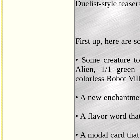
Duelist-style teaser
First up, here are 
• Some creature to
Alien, 1/1 green
colorless Robot Vill
• A new enchantme
• A flavor word tha
• A modal card tha