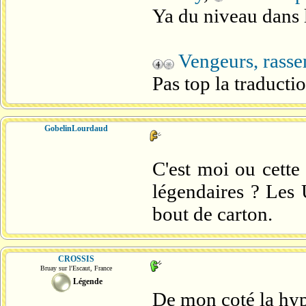
Ya du niveau dans 
Vengeurs, rass
Pas top la traductio
GobelinLourdaud
C'est moi ou cette 
légendaires ? Les 
bout de carton.
CROSSIS
Bruay sur l'Escaut, France
Légende
De mon coté la hype