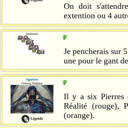
On doit s'attendr
extention ou 4 aut
Deckbuild
Je pencherais sur 5
une pour le gant de 
sigurros
Flobecq, Belgique
Il y a six Pierres 
Réalité (rouge), 
(orange).
Légende