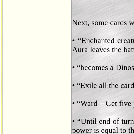
Next, some cards wi
• “Enchanted creat
Aura leaves the batt
• “becomes a Dino
• “Exile all the ca
• “Ward – Get five 
• “Until end of 
power is equal to t