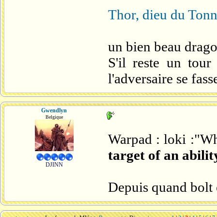
Thor, dieu du Tonn
un bien beau drago
S'il reste un tou
l'adversaire se fa
Gwendlyn
Belgique
Warpad : loki :"W
target of an abili
DJINN
Depuis quand bolt e