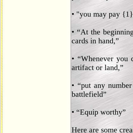
• "you may pay {1} 
• “At the beginnin
cards in hand,”
• “Whenever you ca
artifact or land,”
• “put any number
battlefield”
• “Equip worthy”
Here are some creat