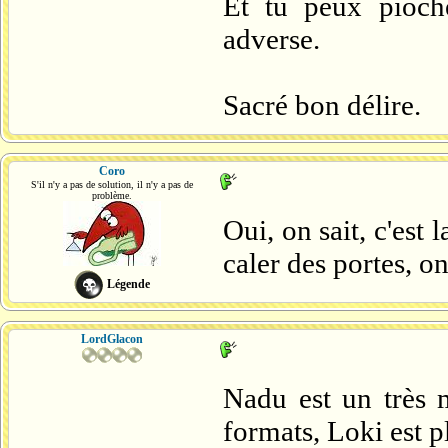
Et tu peux pioch
adverse.
Sacré bon délire.
Coro
S'il n'y a pas de solution, il n'y a pas de
problème.
Oui, on sait, c'est
caler des portes, o
Légende
LordGlacon
Nadu est un très 
formats, Loki est p