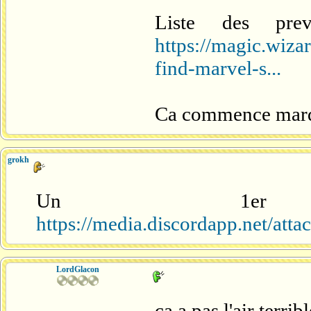
Liste des pre
https://magic.wiz
find-marvel-s...
Ca commence mardi
grokh
Un 1er
https://media.discordapp.net/a
LordGlacon
ça a pas l'air terri