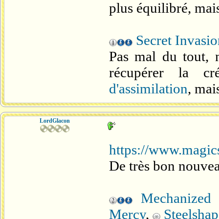
plus équilibré, mai
Secret Invasio
Pas mal du tout, 
récupérer la cr
d'assimilation
, mai
LordGlacon
https://www.magics
De très bon nouveau
Mechanized 
Mercy
,
Steelshap