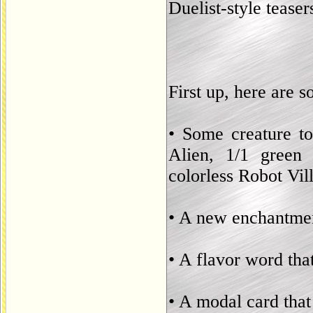
Duelist-style teaser
First up, here are 
• Some creature to
Alien, 1/1 green
colorless Robot Vill
• A new enchantme
• A flavor word tha
• A modal card tha