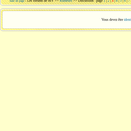
-
Les forums de MV
>>
Rumeurs
>> Discussion : page
1
|
2
|
3
|
4
|
5
|
6
|
7
haut de page
Vous devez être
ident