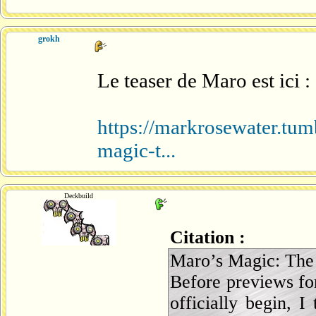
grokh
Le teaser de Maro est ici :
https://markrosewater.t
magic-t...
Deckbuild
Citation :
Maro’s Magic: The 
Before previews fo
officially begin, 