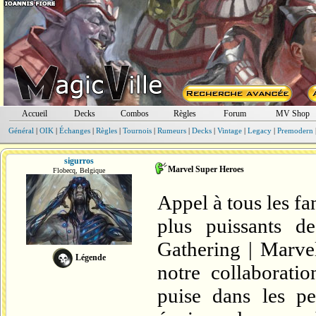
Accueil
Decks
Combos
Règles
Forum
MV Shop
Général
|
OIK
|
Échanges
|
Règles
|
Tournois
|
Rumeurs
|
Decks
|
Vintage
|
Legacy
|
Premodern
sigurros
Marvel Super Heroes
Flobecq, Belgique
Appel à tous les fa
plus puissants d
Gathering | Marve
Légende
notre collaborati
puise dans les pe