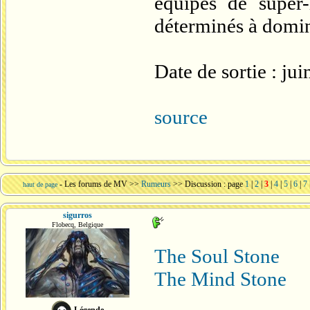
équipes de super
déterminés à domi
Date de sortie : ju
source
-
Les forums de MV
>>
Rumeurs
>> Discussion : page
1
|
2
|
3
|
4
|
5
|
6
|
7
haut de page
sigurros
Flobecq, Belgique
The Soul Stone
The Mind Stone
Légende