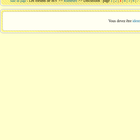
-
Les forums de MV
>>
Rumeurs
>> Discussion : page
1
|
2
|
3
|
4
|
5
|
6
|
7
haut de page
Vous devez être
ident