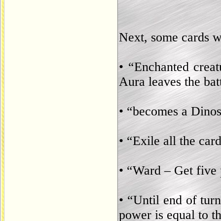
Next, some cards wi
• “Enchanted creat
Aura leaves the batt
• “becomes a Dino
• “Exile all the ca
• “Ward – Get five 
• “Until end of 
power is equal to t