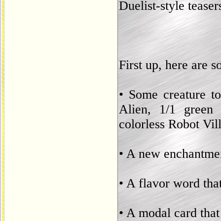
Duelist-style teaser
First up, here are 
• Some creature to
Alien, 1/1 green
colorless Robot Vill
• A new enchantme
• A flavor word tha
• A modal card tha