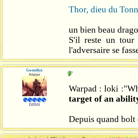
Thor, dieu du Tonn
un bien beau drago
S'il reste un tou
l'adversaire se fa
Gwendlyn
Belgique
Warpad : loki :"W
target of an abili
DJINN
Depuis quand bolt e