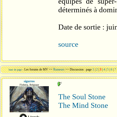
équipes de super
déterminés à domi
Date de sortie : ju
source
-
Les forums de MV
>>
Rumeurs
>> Discussion : page
1
|
2
|
3
|
4
|
5
|
6
|
7
haut de page
sigurros
Flobecq, Belgique
The Soul Stone
The Mind Stone
Légende