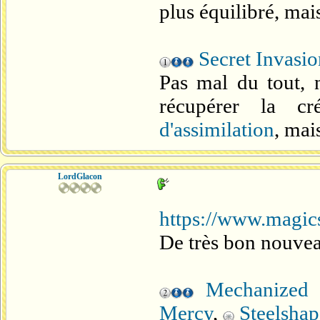
plus équilibré, mai
Secret Invasio
Pas mal du tout, 
récupérer la cr
d'assimilation
, mai
LordGlacon
https://www.magics
De très bon nouveau
Mechanized 
Mercy
,
Steelshap