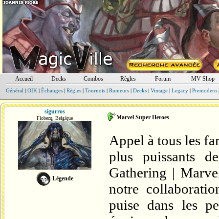
Accueil
Decks
Combos
Règles
Forum
MV Shop
Général
|
OIK
|
Échanges
|
Règles
|
Tournois
|
Rumeurs
|
Decks
|
Vintage
|
Legacy
|
Premodern
sigurros
Marvel Super Heroes
Flobecq, Belgique
Appel à tous les fa
plus puissants d
Gathering | Marve
Légende
notre collaborati
puise dans les pe