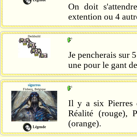
On doit s'attendr
extention ou 4 aut
Deckbuild
Je pencherais sur 5
une pour le gant de 
sigurros
Flobecq, Belgique
Il y a six Pierres 
Réalité (rouge), 
(orange).
Légende