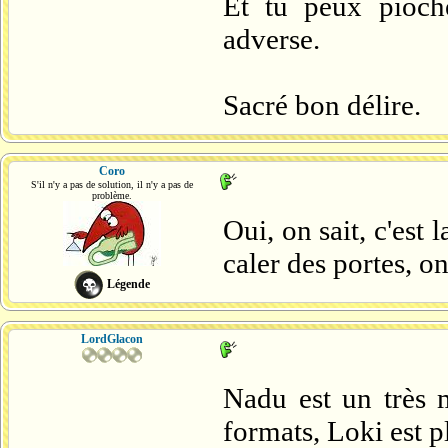
Et tu peux pioch
adverse.
Sacré bon délire.
Coro
S'il n'y a pas de solution, il n'y a pas de
problème.
Oui, on sait, c'est
caler des portes, o
Légende
LordGlacon
Nadu est un très 
formats, Loki est p