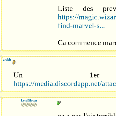
Liste des pre
https://magic.wiz
find-marvel-s...
Ca commence mardi
grokh
Un 1er
https://media.discordapp.net/a
LordGlacon
ça a pas l'air terri