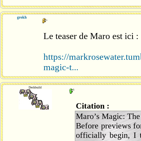
grokh
Le teaser de Maro est ici :
https://markrosewater.t
magic-t...
Deckbuild
Citation :
Maro’s Magic: The 
Before previews fo
officially begin, 