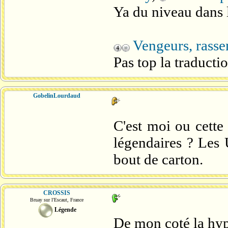
Ya du niveau dans 
Vengeurs, rass
Pas top la traductio
GobelinLourdaud
C'est moi ou cette 
légendaires ? Les 
bout de carton.
CROSSIS
Bruay sur l'Escaut, France
Légende
De mon coté la hype