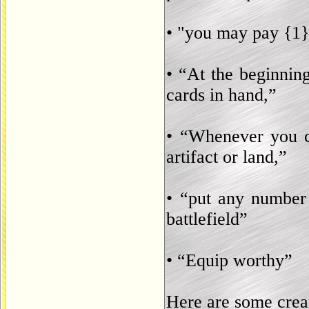
• "you may pay {1} 
• “At the beginnin
cards in hand,”
• “Whenever you ca
artifact or land,”
• “put any number
battlefield”
• “Equip worthy”
Here are some creat