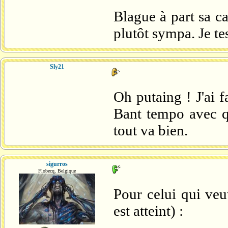
Blague à part sa ca
plutôt sympa. Je tes
Sly21
Oh putaing ! J'ai f
Bant tempo avec qu
tout va bien.
sigurros
Flobecq, Belgique
Pour celui qui ve
est atteint) :