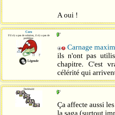
A oui !
Coro
S'il n'y a pas de solution, il n'y a pas de
problème.
Carnage maxi
ils n'ont pas util
Légende
chapitre. C'est vr
célérité qui arriven
Deckbuild
Ça affecte aussi les
la saga (surtout im