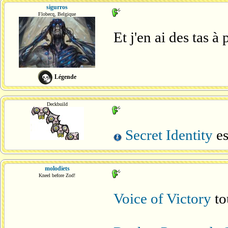
sigurros
Flobecq, Belgique
Et j'en ai des tas à p
Légende
Deckbuild
Secret Identity
es
molodiets
Kneel before Zod!
Voice of Victory
to