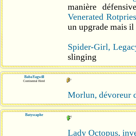
manière défensiv
Venerated Rotpries
un upgrade mais il
Spider-Girl, Lega
slinging
BabaYagwill
Continental Hotel
Morlun, dévoreur d
Batyscaphe
Lady Octopus, inve