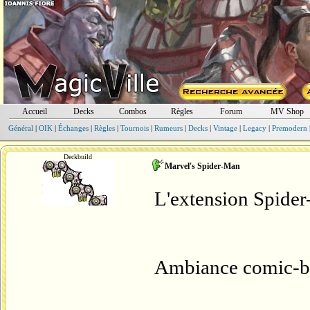
Accueil
Decks
Combos
Règles
Forum
MV Shop
Général
|
OIK
|
Échanges
|
Règles
|
Tournois
|
Rumeurs
|
Decks
|
Vintage
|
Legacy
|
Premodern
Deckbuild
Marvel's Spider-Man
L'extension Spider
Ambiance comic-boo