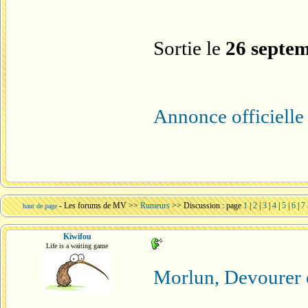
Sortie le
26 septe
Annonce officielle
-
Les forums de MV
>>
Rumeurs
>> Discussion : page
1
|
2
|
3
|
4
|
5
|
6
|
7
haut de page
Kiwifou
Life is a waiting game
Morlun, Devourer 