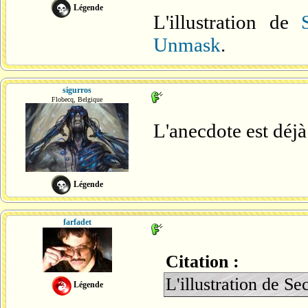
Légende
L'illustration de
Unmask
.
sigurros
Flobecq, Belgique
L'anecdote est déjà
Légende
farfadet
Citation :
L'illustration de Se
Légende