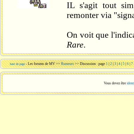
IL s'agit tout si
remonter via "signa
On voit que l'indic
Rare
.
-
Les forums de MV
>>
Rumeurs
>> Discussion : page
1
|
2
|
3
|
4
|
5
|
6
|
7
haut de page
Vous devez être
ident