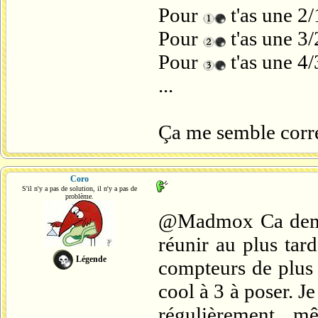
Pour
t'as une 2/1
Pour
t'as une 3/
Pour
t'as une 4/
...
Ça me semble corre
Coro
S'il n'y a pas de solution, il n'y a pas de
problème.
@Madmox Ca demand
réunir au plus tar
Légende
compteurs de plus 
cool à 3 à poser. J
régulièrement, m