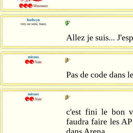
Minotaure
lordwyn
vitry sur seine, france
Allez je suis... J'e
micoux
Nain
Pas de code dans le
micoux
Nain
c'est fini le bon 
faudra faire les A
dans Arena