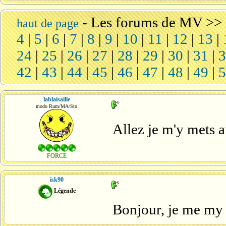
-
Les forums de MV
>>
haut de page
4
|
5
|
6
|
7
|
8
|
9
|
10
|
11
|
12
|
13
|
24
|
25
|
26
|
27
|
28
|
29
|
30
|
31
|
42
|
43
|
44
|
45
|
46
|
47
|
48
|
49
|
lablaisaille
modo Rum/MA/Sto
Allez je m'y mets a
FORCE
isk90
Légende
Bonjour, je me my d