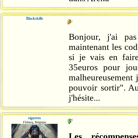
Blackskills
Bonjour, j'ai p
maintenant les cod
si je vais en fair
35euros pour jou
malheureusement j
pouvoir sortir". Au
j'hésite...
sigurros
Flobecq, Belgique
Les récompense