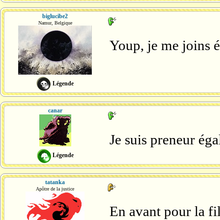
biglucibe2
Namur, Belgique
Youp, je me joins é
Légende
canar
Je suis preneur éga
Légende
tatanka
Apôtre de la justice
En avant pour la fil