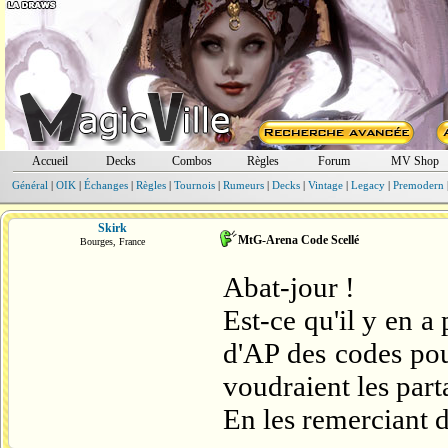
Accueil
Decks
Combos
Règles
Forum
MV Shop
Général
|
OIK
|
Échanges
|
Règles
|
Tournois
|
Rumeurs
|
Decks
|
Vintage
|
Legacy
|
Premodern
Skirk
MtG-Arena Code Scellé
Bourges, France
Abat-jour !
Est-ce qu'il y en a
d'AP des codes pou
voudraient les part
En les remerciant d