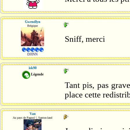
Gwendlyn
Belgique
Sniff, merci
DJINN
isk90
Légende
Tant pis, pas grav
place cette redistri
Van
Au pays de Pagnol !, Santon-land