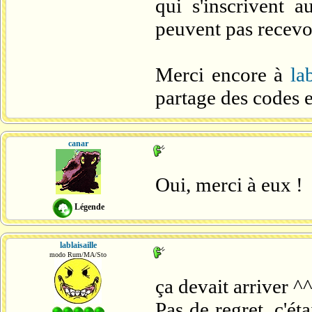
qui s'inscrivent 
peuvent pas recevo
Merci encore à
la
partage des codes 
canar
Oui, merci à eux !
Légende
lablaisaille
modo Rum/MA/Sto
ça devait arriver ^
Pas de regret, c'ét