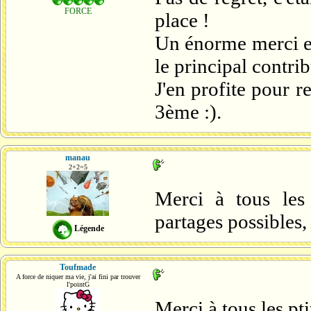
FORCE
place !
Un énorme merci en 
le principal contri
J'en profite pour 
3ème :).
manau
2+2=5
Merci à tous les
partages possibles,
Légende
Toufmade
A force de niquer ma vie, j'ai fini par trouver
l'pointG
Merci à tous les pt