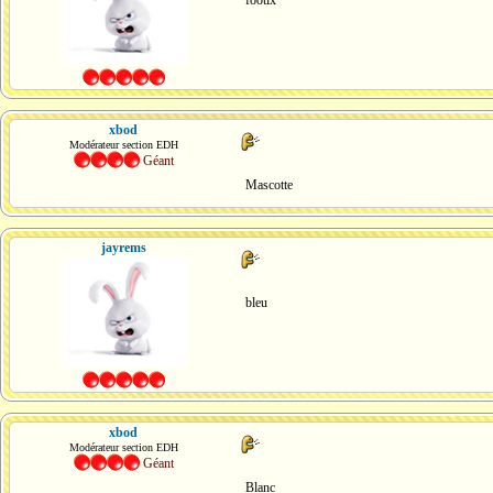
footix
xbod
Modérateur section EDH
Géant
Mascotte
jayrems
bleu
xbod
Modérateur section EDH
Géant
Blanc