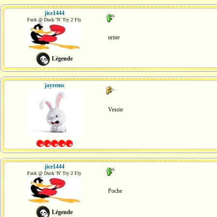
jice1444
Fuck @ Duck 'N' Try 2 Fly
urine
Légende
jayrems
Vessie
jice1444
Fuck @ Duck 'N' Try 2 Fly
Poche
Légende