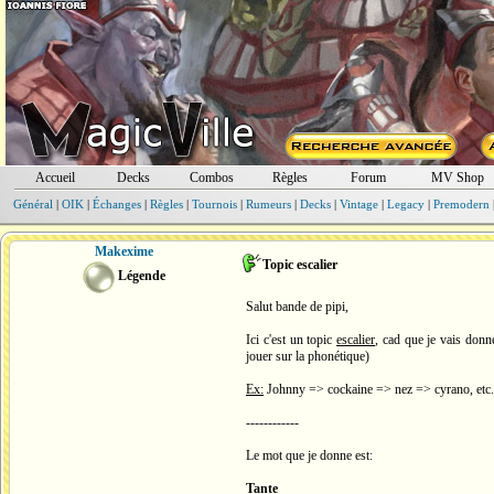
Accueil
Decks
Combos
Règles
Forum
MV Shop
Général
|
OIK
|
Échanges
|
Règles
|
Tournois
|
Rumeurs
|
Decks
|
Vintage
|
Legacy
|
Premodern
Makexime
Topic escalier
Légende
Salut bande de pipi,
Ici c'est un topic
escalier
, cad que je vais donn
jouer sur la phonétique)
Ex:
Johnny => cockaine => nez => cyrano, etc.
------------
Le mot que je donne est:
Tante