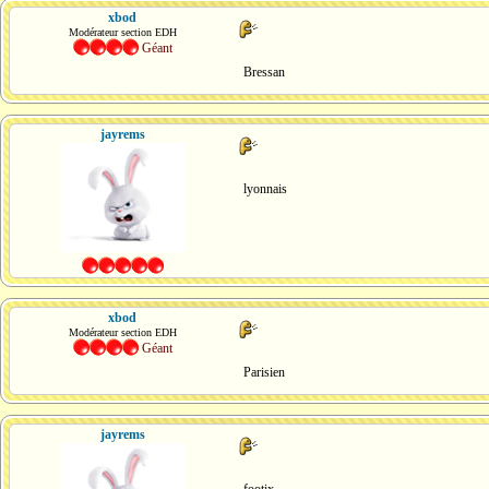
xbod
Modérateur section EDH
Géant
Bressan
jayrems
lyonnais
xbod
Modérateur section EDH
Géant
Parisien
jayrems