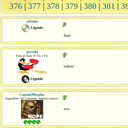
376
|
377
|
378
|
379
|
380
|
381
|
3
zefreidz
Légende
Built
jice1444
Fuck @ Duck 'N' Try 2 Fly
bulletin
Légende
CaptainMissplay
Angoulême / DC Cassoulet, Selesnya vaincra !
urne