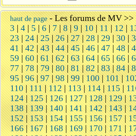
-
Les forums de MV
>>
haut de page
3
|
4
|
5
|
6
|
7
|
8
|
9
|
10
|
11
|
12
|
1
23
|
24
|
25
|
26
|
27
|
28
|
29
|
30
|
41
|
42
|
43
|
44
|
45
|
46
|
47
|
48
|
59
|
60
|
61
|
62
|
63
|
64
|
65
|
66
|
77
|
78
|
79
|
80
|
81
|
82
|
83
|
84
|
95
|
96
|
97
|
98
|
99
|
100
|
101
|
10
110
|
111
|
112
|
113
|
114
|
115
|
11
124
|
125
|
126
|
127
|
128
|
129
|
1
138
|
139
|
140
|
141
|
142
|
143
|
1
152
|
153
|
154
|
155
|
156
|
157
|
1
166
|
167
|
168
|
169
|
170
|
171
|
1