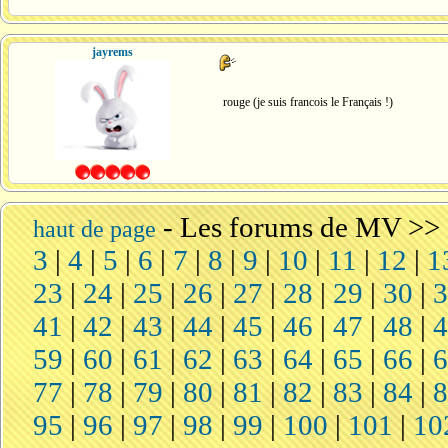
jayrems
rouge (je suis francois le Français !)
-
Les forums de MV
>>
haut de page
3
|
4
|
5
|
6
|
7
|
8
|
9
|
10
|
11
|
12
|
1
23
|
24
|
25
|
26
|
27
|
28
|
29
|
30
|
41
|
42
|
43
|
44
|
45
|
46
|
47
|
48
|
59
|
60
|
61
|
62
|
63
|
64
|
65
|
66
|
77
|
78
|
79
|
80
|
81
|
82
|
83
|
84
|
95
|
96
|
97
|
98
|
99
|
100
|
101
|
10