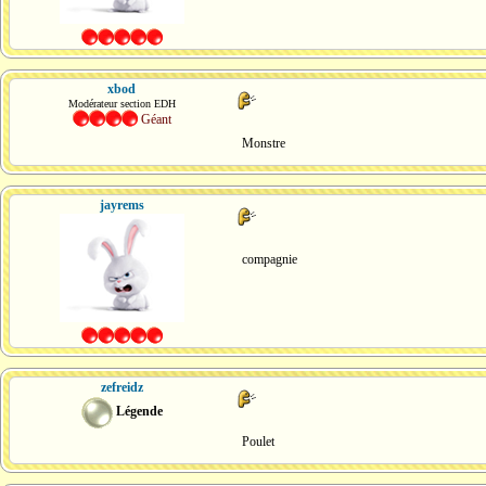
xbod
Modérateur section EDH
Géant
Monstre
jayrems
compagnie
zefreidz
Légende
Poulet