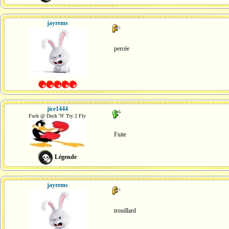
jayrems
percée
jice1444
Fuck @ Duck 'N' Try 2 Fly
Fuite
Légende
jayrems
trouillard