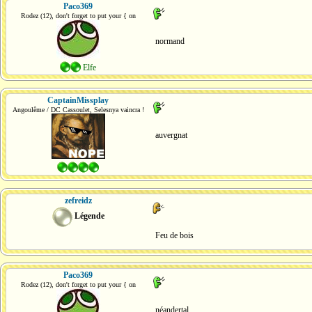
Paco369
Rodez (12), don't forget to put your { on
normand
Elfe
CaptainMissplay
Angoulême / DC Cassoulet, Selesnya vaincra !
auvergnat
zefreidz
Légende
Feu de bois
Paco369
Rodez (12), don't forget to put your { on
néandertal