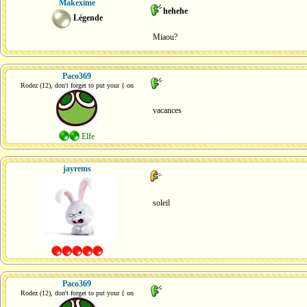
Makexime
hehehe
Légende
Miaou?
Paco369
Rodez (12), don't forget to put your { on
vacances
Elfe
jayrems
soleil
Paco369
Rodez (12), don't forget to put your { on