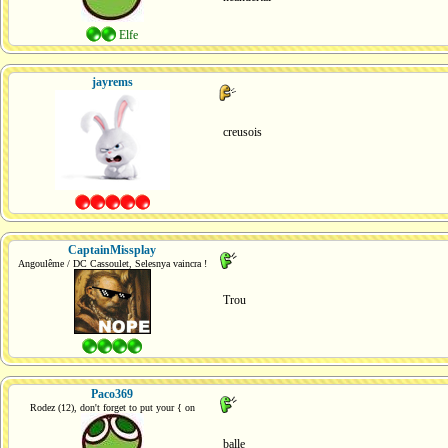
Elfe
jayrems
creusois
CaptainMissplay
Angoulême / DC Cassoulet, Selesnya vaincra !
Trou
Paco369
Rodez (12), don't forget to put your { on
balle