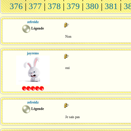
376
|
377
|
378
|
379
|
380
|
381
|
3
zefreidz
Légende
Non
jayrems
oui
zefreidz
Légende
Je sais pas