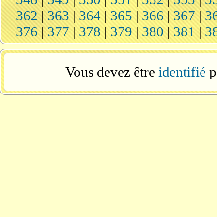
362
|
363
|
364
|
365
|
366
|
367
|
3
376
|
377
|
378
|
379
|
380
|
381
|
3
Vous devez être
identifié
p