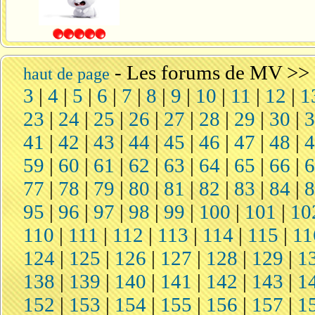
-
Les forums de MV
>>
haut de page
3
|
4
|
5
|
6
|
7
|
8
|
9
|
10
|
11
|
12
|
1
23
|
24
|
25
|
26
|
27
|
28
|
29
|
30
|
41
|
42
|
43
|
44
|
45
|
46
|
47
|
48
|
59
|
60
|
61
|
62
|
63
|
64
|
65
|
66
|
77
|
78
|
79
|
80
|
81
|
82
|
83
|
84
|
95
|
96
|
97
|
98
|
99
|
100
|
101
|
10
110
|
111
|
112
|
113
|
114
|
115
|
11
124
|
125
|
126
|
127
|
128
|
129
|
1
138
|
139
|
140
|
141
|
142
|
143
|
1
152
|
153
|
154
|
155
|
156
|
157
|
1