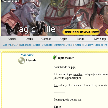
Accueil
Decks
Combos
Règles
Forum
MV Shop
Général
|
OIK
|
Échanges
|
Règles
|
Tournois
|
Rumeurs
|
Decks
|
Vintage
|
Legacy
|
Premodern
Makexime
Topic escalier
Légende
Salut bande de pipi,
Ici c'est un topic
escalier
, cad que je vais donn
jouer sur la phonétique)
Ex:
Johnny => cockaine => nez => cyrano, etc.
------------
Le mot que je donne est:
Tante