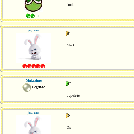
étoile
Elfe
jayrems
Mort
Makexime
Légende
Squelette
jayrems
Os