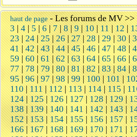
-
Les forums de MV
>>
haut de page
3
|
4
|
5
|
6
|
7
|
8
|
9
|
10
|
11
|
12
|
1
23
|
24
|
25
|
26
|
27
|
28
|
29
|
30
|
41
|
42
|
43
|
44
|
45
|
46
|
47
|
48
|
59
|
60
|
61
|
62
|
63
|
64
|
65
|
66
|
77
|
78
|
79
|
80
|
81
|
82
|
83
|
84
|
95
|
96
|
97
|
98
|
99
|
100
|
101
|
10
110
|
111
|
112
|
113
|
114
|
115
|
11
124
|
125
|
126
|
127
|
128
|
129
|
1
138
|
139
|
140
|
141
|
142
|
143
|
1
152
|
153
|
154
|
155
|
156
|
157
|
1
166
|
167
|
168
|
169
|
170
|
171
|
1