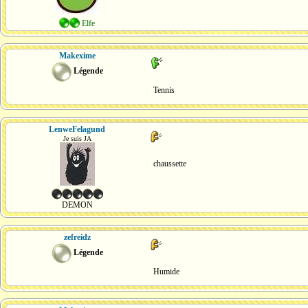
Elfe
Makexime
Légende
Tennis
LenweFelagund
Je suis JA
chaussette
DEMON
zefreidz
Légende
Humide