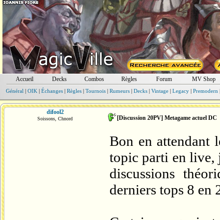
Accueil
Decks
Combos
Règles
Forum
MV Shop
Général
|
OIK
|
Échanges
|
Règles
|
Tournois
|
Rumeurs
|
Decks
|
Vintage
|
Legacy
|
Premodern
difool2
[Discussion 20PV] Metagame actuel DC
Soissons, Chnord
Bon en attendant l
topic parti en live,
discussions théor
derniers tops 8 en 