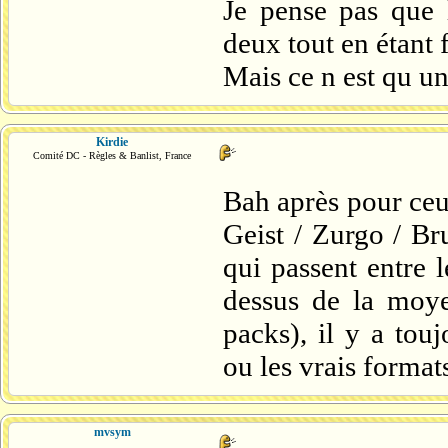
Je pense pas que l
deux tout en étant f
Mais ce n est qu un
Kirdie
Comité DC - Règles & Banlist, France
Bah après pour ceu
Geist / Zurgo / Br
qui passent entre l
dessus de la moye
packs), il y a tou
ou les vrais formats
mvsym