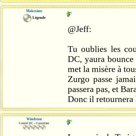
Makexime
Légende
@Jeff:
Tu oublies les cou
DC, yaura bounce 
met la misère à to
Zurgo passe jamais
passera pas, et Bar
Donc il retournera l
Windston
Comité DC - Consultant