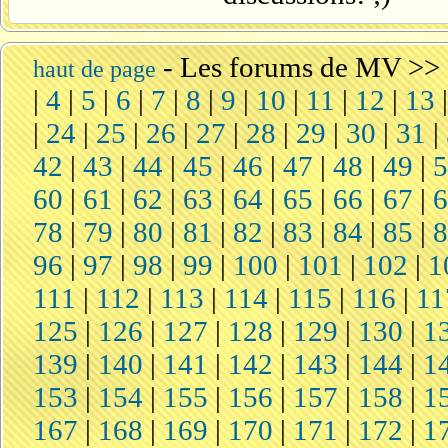
-
Les forums de MV
>>
haut de page
|
4
|
5
|
6
|
7
|
8
|
9
|
10
|
11
|
12
|
13
|
24
|
25
|
26
|
27
|
28
|
29
|
30
|
31
|
42
|
43
|
44
|
45
|
46
|
47
|
48
|
49
|
60
|
61
|
62
|
63
|
64
|
65
|
66
|
67
|
78
|
79
|
80
|
81
|
82
|
83
|
84
|
85
|
96
|
97
|
98
|
99
|
100
|
101
|
102
|
1
111
|
112
|
113
|
114
|
115
|
116
|
11
125
|
126
|
127
|
128
|
129
|
130
|
1
139
|
140
|
141
|
142
|
143
|
144
|
1
153
|
154
|
155
|
156
|
157
|
158
|
1
167
|
168
|
169
|
170
|
171
|
172
|
1