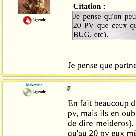
Citation :
Je pense qu'on peu
Légende
20 PV que ceux qui 
BUG, etc).
Je pense que partn
Makexime
Légende
En fait beaucoup d
pv, mais ils en ou
de dire meideros), 
qu'au 20 pv eux m