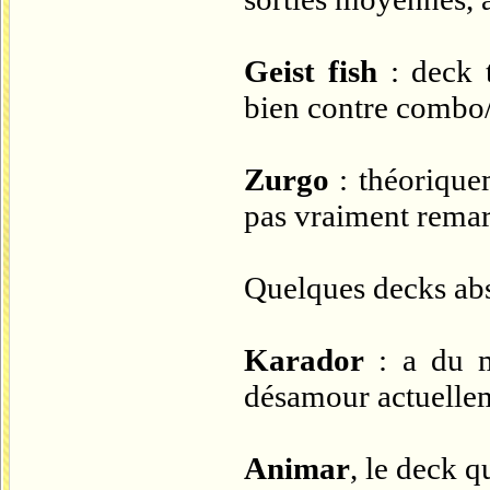
Geist fish
: deck t
bien contre combo/
Zurgo
: théoriquem
pas vraiment remar
Quelques decks abse
Karador
: a du m
désamour actuellem
Animar
, le deck 