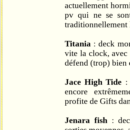
actuellement hormi
pv qui ne se so
traditionnellement 
Titania
: deck mon
vite la clock, ave
défend (trop) bien 
Jace High Tide
: 
encore extrêmeme
profite de Gifts dan
Jenara fish
: dec
sorties moyennes, 