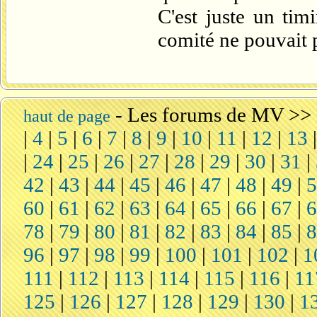
C'est juste un tim
comité ne pouvait 
-
Les forums de MV
>>
haut de page
|
4
|
5
|
6
|
7
|
8
|
9
|
10
|
11
|
12
|
13
|
24
|
25
|
26
|
27
|
28
|
29
|
30
|
31
|
42
|
43
|
44
|
45
|
46
|
47
|
48
|
49
|
60
|
61
|
62
|
63
|
64
|
65
|
66
|
67
|
78
|
79
|
80
|
81
|
82
|
83
|
84
|
85
|
96
|
97
|
98
|
99
|
100
|
101
|
102
|
1
111
|
112
|
113
|
114
|
115
|
116
|
11
125
|
126
|
127
|
128
|
129
|
130
|
1