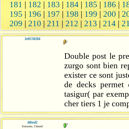
181
|
182
|
183
|
184
|
185
|
186
|
1
195
|
196
|
197
|
198
|
199
|
200
|
2
209
|
210
|
211
|
212
|
213
|
214
|
2
Jeff150284
Double post le prem
zurgo sont bien r
exister ce sont jus
de decks permet 
tasigur( par exemp
cher tiers 1 je com
difool2
Soissons, Chnord