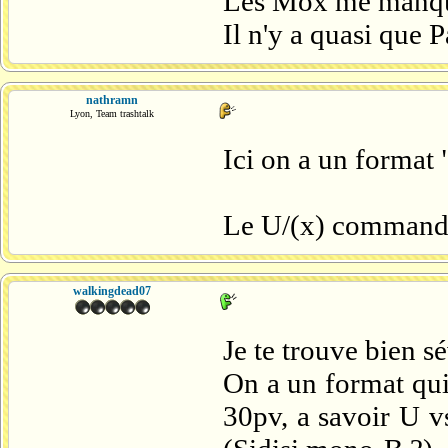
Les Mox me manque,
Il n'y a quasi que P
nathramn
Lyon, Team trashtalk
Ici on a un format
Le U/(x) command
walkingdead07
Je te trouve bien s
On a un format qui e
30pv, a savoir U 