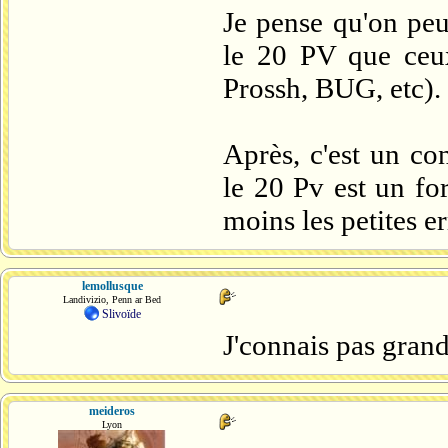
Je pense qu'on peu
le 20 PV que ceux 
Prossh, BUG, etc).
Après, c'est un con
le 20 Pv est un fo
moins les petites er
lemollusque
Landivizio, Penn ar Bed
Slivoïde
J'connais pas gran
meideros
Lyon