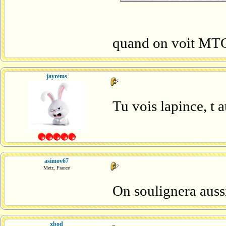
quand on voit MTGT
jayrems
Tu vois lapince, t 
asimov67
Metz, France
On soulignera auss
xbod