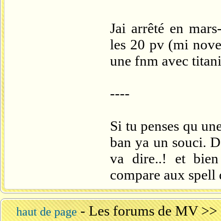
Jai arrêté en mars
les 20 pv (mi nove
une fnm avec titani
----
Si tu penses qu un
ban ya un souci. D
va dire..! et bie
compare aux spell 
-
Les forums de MV
>>
haut de page