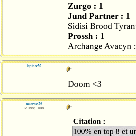
Zurgo : 1
Jund Partner : 1
Sidisi Brood Tyrant
Prossh : 1
Archange Avacyn :
lapince50
Doom <3
macross76
Le Havre, France
Citation :
100% en top 8 et un