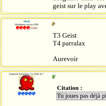
geist sur le play a
xbod
Modérateur section EDH
Géant
T3 Geist
T4 parralax
Aurevoir
Empereur Poulpatine, La Tielle de 7
Citation :
Tu joues pas déjà p