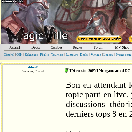
Accueil
Decks
Combos
Règles
Forum
MV Shop
Général
|
OIK
|
Échanges
|
Règles
|
Tournois
|
Rumeurs
|
Decks
|
Vintage
|
Legacy
|
Premodern
difool2
[Discussion 20PV] Metagame actuel DC
Soissons, Chnord
Bon en attendant l
topic parti en live,
discussions théor
derniers tops 8 en 