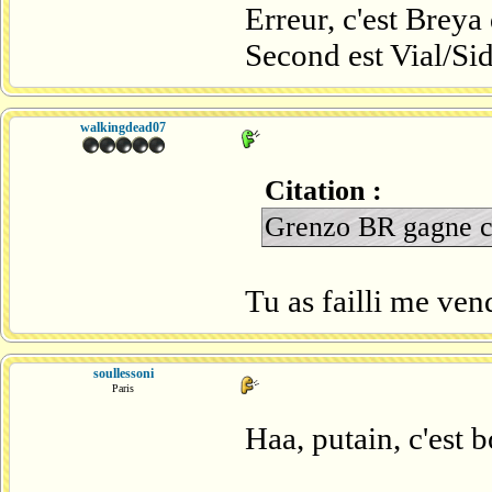
Erreur, c'est Breya
Second est Vial/Sid
walkingdead07
Citation :
Grenzo BR gagne ce
Tu as failli me ve
soullessoni
Paris
Haa, putain, c'est 