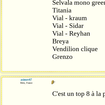
Selvala mono gree
Titania
Vial - kraum
Vial - Sidar
Vial - Reyhan
Breya
Vendilion clique
Grenzo
asimov67
Metz, France
C'est un top 8 à la 