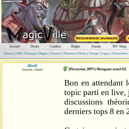
Accueil
Decks
Combos
Règles
Forum
MV Shop
Général
|
OIK
|
Échanges
|
Règles
|
Tournois
|
Rumeurs
|
Decks
|
Vintage
|
Legacy
|
Premodern
difool2
[Discussion 20PV] Metagame actuel DC
Soissons, Chnord
Bon en attendant l
topic parti en live,
discussions théor
derniers tops 8 en 