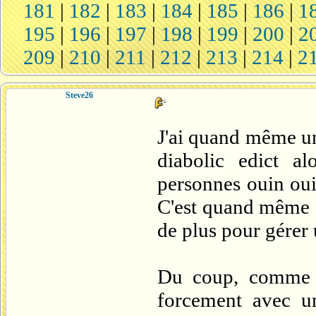
181
|
182
|
183
|
184
|
185
|
186
|
1
195
|
196
|
197
|
198
|
199
|
200
|
2
209
|
210
|
211
|
212
|
213
|
214
|
2
Steve26
J'ai quand même un
diabolic edict a
personnes ouin ouin
C'est quand même c
de plus pour gérer u
Du coup, comme Ge
forcement avec u