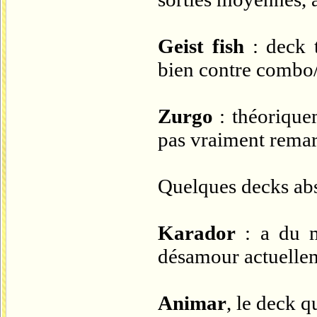
Geist fish
: deck t
bien contre combo/
Zurgo
: théoriquem
pas vraiment remar
Quelques decks abse
Karador
: a du m
désamour actuellem
Animar
, le deck 