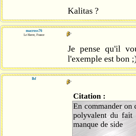
Kalitas ?
macross76
Le Havre, France
Je pense qu'il vo
l'exemple est bon ;
lhf
Citation :
En commander on ch
polyvalent du fait
manque de side