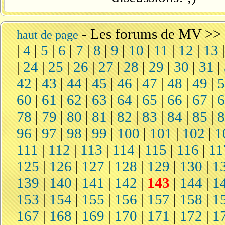
-
Les forums de MV
>>
haut de page
|
4
|
5
|
6
|
7
|
8
|
9
|
10
|
11
|
12
|
13
|
24
|
25
|
26
|
27
|
28
|
29
|
30
|
31
|
42
|
43
|
44
|
45
|
46
|
47
|
48
|
49
|
60
|
61
|
62
|
63
|
64
|
65
|
66
|
67
|
78
|
79
|
80
|
81
|
82
|
83
|
84
|
85
|
96
|
97
|
98
|
99
|
100
|
101
|
102
|
1
111
|
112
|
113
|
114
|
115
|
116
|
11
125
|
126
|
127
|
128
|
129
|
130
|
1
139
|
140
|
141
|
142
|
143
|
144
|
1
153
|
154
|
155
|
156
|
157
|
158
|
1
167
|
168
|
169
|
170
|
171
|
172
|
1