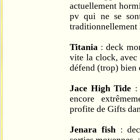
actuellement hormi
pv qui ne se so
traditionnellement 
Titania
: deck mon
vite la clock, ave
défend (trop) bien 
Jace High Tide
: 
encore extrêmeme
profite de Gifts dan
Jenara fish
: dec
sorties moyennes, 