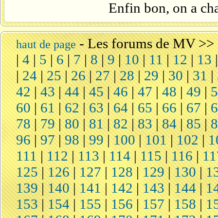
Enfin bon, on a ch
-
Les forums de MV
>>
haut de page
|
4
|
5
|
6
|
7
|
8
|
9
|
10
|
11
|
12
|
13
|
24
|
25
|
26
|
27
|
28
|
29
|
30
|
31
|
42
|
43
|
44
|
45
|
46
|
47
|
48
|
49
|
60
|
61
|
62
|
63
|
64
|
65
|
66
|
67
|
78
|
79
|
80
|
81
|
82
|
83
|
84
|
85
|
96
|
97
|
98
|
99
|
100
|
101
|
102
|
1
111
|
112
|
113
|
114
|
115
|
116
|
11
125
|
126
|
127
|
128
|
129
|
130
|
1
139
|
140
|
141
|
142
|
143
|
144
|
1
153
|
154
|
155
|
156
|
157
|
158
|
1