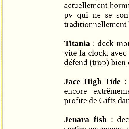
actuellement hormi
pv qui ne se so
traditionnellement 
Titania
: deck mon
vite la clock, ave
défend (trop) bien 
Jace High Tide
: 
encore extrêmeme
profite de Gifts dan
Jenara fish
: dec
sorties moyennes, 