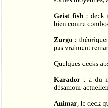
Geist fish
: deck t
bien contre combo/
Zurgo
: théoriquem
pas vraiment remar
Quelques decks abse
Karador
: a du m
désamour actuellem
Animar
, le deck 