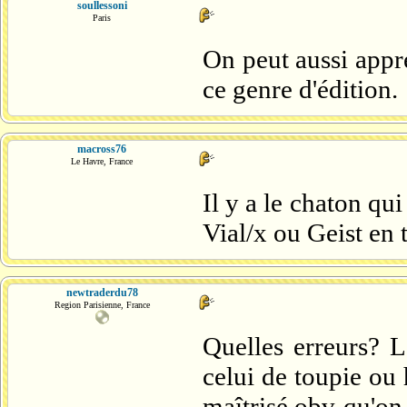
soullessoni
Paris
On peut aussi appre
ce genre d'édition.
macross76
Le Havre, France
Il y a le chaton qu
Vial/x ou Geist en 
newtraderdu78
Region Parisienne, France
Quelles erreurs? L
celui de toupie ou 
maîtrisé,obv qu'on 