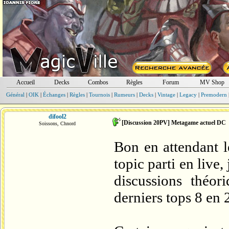
Accueil
Decks
Combos
Règles
Forum
MV Shop
Général
|
OIK
|
Échanges
|
Règles
|
Tournois
|
Rumeurs
|
Decks
|
Vintage
|
Legacy
|
Premodern
difool2
[Discussion 20PV] Metagame actuel DC
Soissons, Chnord
Bon en attendant l
topic parti en live,
discussions théor
derniers tops 8 en 