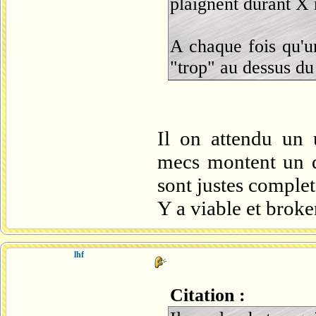
plaignent durant X 
A chaque fois qu'u
"trop" au dessus du 
Il on attendu un 
mecs montent un d
sont justes comple
Y a viable et brok
lhf
Citation :