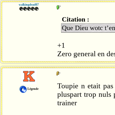
walkingdead07
Citation :
Que Dieu wotc t’en
+1
Zero general en des
Toupie n etait pas
Légende
pluspart trop nuls
trainer