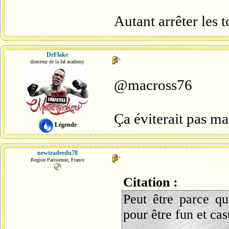
Autant arrêter les t
DrFlake
directeur de la faf academy
@macross76
Ça éviterait pas ma
Légende
newtraderdu78
Region Parisienne, France
Citation :
Peut être parce qu
pour être fun et cas