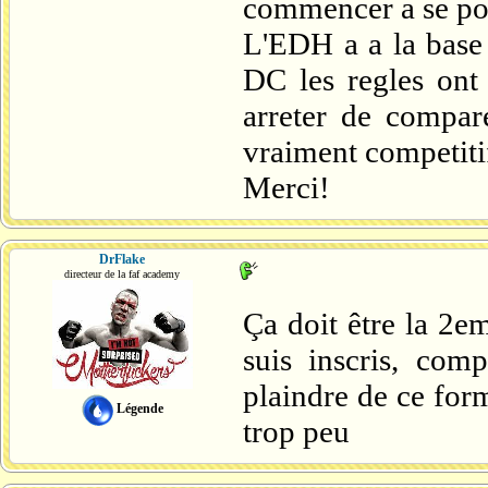
commencer a se pos
L'EDH a a la base 
DC les regles ont
arreter de compar
vraiment competitif
Merci!
DrFlake
directeur de la faf academy
Ça doit être la 2e
suis inscris, com
plaindre de ce for
Légende
trop peu