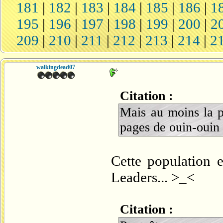
181
|
182
|
183
|
184
|
185
|
186
|
1
195
|
196
|
197
|
198
|
199
|
200
|
2
209
|
210
|
211
|
212
|
213
|
214
|
2
walkingdead07
Citation :
Mais au moins la p
pages de ouin-ouin 
Cette population e
Leaders... >_<
Citation :