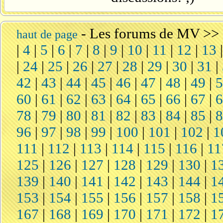
-
Les forums de MV
>>
haut de page
|
4
|
5
|
6
|
7
|
8
|
9
|
10
|
11
|
12
|
13
|
24
|
25
|
26
|
27
|
28
|
29
|
30
|
31
|
42
|
43
|
44
|
45
|
46
|
47
|
48
|
49
|
60
|
61
|
62
|
63
|
64
|
65
|
66
|
67
|
78
|
79
|
80
|
81
|
82
|
83
|
84
|
85
|
96
|
97
|
98
|
99
|
100
|
101
|
102
|
1
111
|
112
|
113
|
114
|
115
|
116
|
11
125
|
126
|
127
|
128
|
129
|
130
|
1
139
|
140
|
141
|
142
|
143
|
144
|
1
153
|
154
|
155
|
156
|
157
|
158
|
1
167
|
168
|
169
|
170
|
171
|
172
|
1