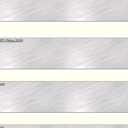
 PV (Debut 2016)
ois)
is)