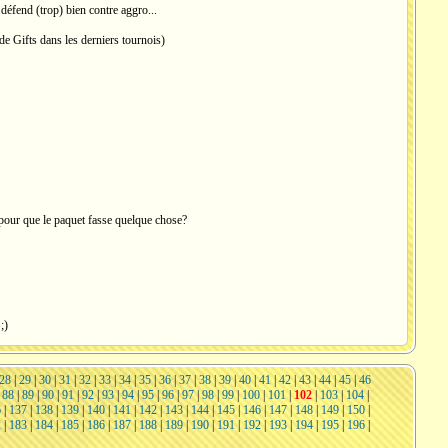
éfend (trop) bien contre aggro...
de Gifts dans les derniers tournois)
 pour que le paquet fasse quelque chose?
;)
28
|
29
|
30
|
31
|
32
|
33
|
34
|
35
|
36
|
37
|
38
|
39
|
40
|
41
|
42
|
43
|
44
|
45
|
46
|
88
|
89
|
90
|
91
|
92
|
93
|
94
|
95
|
96
|
97
|
98
|
99
|
100
|
101
|
102
|
103
|
104
|
6
|
137
|
138
|
139
|
140
|
141
|
142
|
143
|
144
|
145
|
146
|
147
|
148
|
149
|
150
|
2
|
183
|
184
|
185
|
186
|
187
|
188
|
189
|
190
|
191
|
192
|
193
|
194
|
195
|
196
|