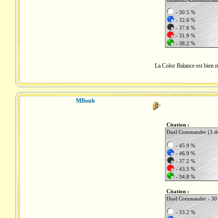
- 30.5 %
- 32.6 %
- 37.6 %
- 31.9 %
- 38.2 %
La Color Balance est bien m
MBouh
Citation :
Duel Commander (3 de
- 45.9 %
- 46.9 %
- 37.2 %
- 43.5 %
- 34.8 %
Citation :
Duel Commander - 30
- 33.2 %