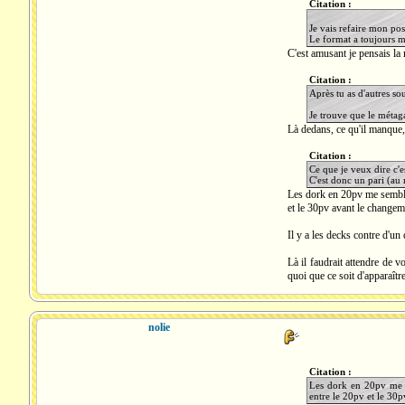
Citation :
Je vais refaire mon post
Le format a toujours m
C'est amusant je pensais la
Citation :
Après tu as d'autres so
Je trouve que le métag
Là dedans, ce qu'il manque, 
Citation :
Ce que je veux dire c'e
C'est donc un pari (au
Les dork en 20pv me semble
et le 30pv avant le changeme
Il y a les decks contre d'un
Là il faudrait attendre de
quoi que ce soit d'apparaître
nolie
Citation :
Les dork en 20pv me s
entre le 20pv et le 30p