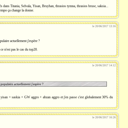
és dans Titania, Selvala, Yisan, Bruyhan, thrasios tymna, thrasios bruse, saksia...
tempo ça change la donne.
le 20/06/2017 13:16
pulaire actuellement j'espère ?
 ce n'est pas le cas du top20.
le 20/06/2017 14:12
 populaire actuellement j'espère ?
 yisan + saskia + GW aggro + abzan aggro et j'en passe c'est globalement 30% du
le 20/06/2017 16:26