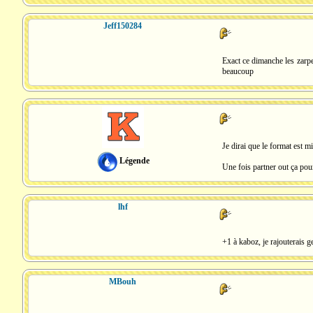
Jeff150284
Exact ce dimanche les zarpen
beaucoup
Je dirai que le format est mi
Légende
Une fois partner out ça pour
lhf
+1 à kaboz, je rajouterais ge
MBouh