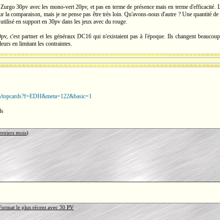
ôt Zurgo 30pv avec les mono-vert 20pv, et pas en terme de présence mais en terme d'efficacité
sur la comparaison, mais je ne pense pas être très loin. Qu'avons-nous d'autre ? Une quantité d
tilisé en support en 30pv dans les jeux avec du rouge.
pv, c'est partner et les généraux DC16 qui n'existaient pas à l'époque. Ils changent beaucoup
eurs en limitant les contraintes.
om/topcards?f=EDH&meta=122&basic=1
ds
rniers mois)
mat le plus récent avec 30 PV