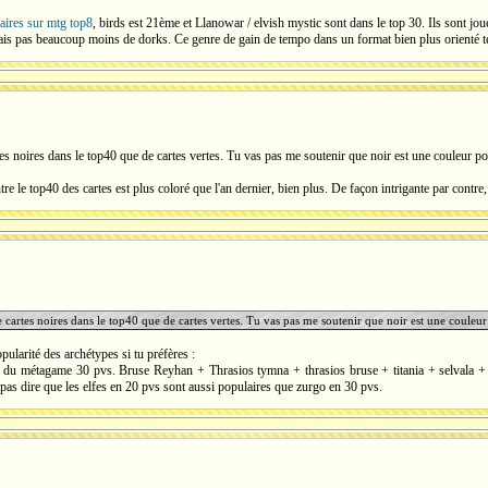
laires sur mtg top8
, birds est 21ème et Llanowar / elvish mystic sont dans le top 30. Ils sont jou
mais pas beaucoup moins de dorks. Ce genre de gain de tempo dans un format bien plus orienté 
tes noires dans le top40 que de cartes vertes. Tu vas pas me soutenir que noir est une couleur po
re le top40 des cartes est plus coloré que l'an dernier, bien plus. De façon intrigante par contre,
e cartes noires dans le top40 que de cartes vertes. Tu vas pas me soutenir que noir est une couleur
opularité des archétypes si tu préfères :
% du métagame 30 pvs. Bruse Reyhan + Thrasios tymna + thrasios bruse + titania + selvala +
s dire que les elfes en 20 pvs sont aussi populaires que zurgo en 30 pvs.