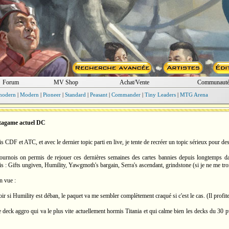
Forum
MV Shop
Achat/Vente
Communaut
modern
|
Modern
|
Pioneer
|
Standard
|
Peasant
|
Commander
|
Tiny Leaders
|
MTG Arena
tagame actuel DC
s CDF et ATC, et avec le dernier topic parti en live, je tente de recréer un topic sérieux pour d
tournois on permis de rejouer ces dernières semaines des cartes bannies depuis longtemps 
is : Gifts ungiven, Humility, Yawgmoth's bargain, Serra's ascendant, grindstone (si je ne me tr
n vue :
oir si Humility est déban, le paquet va me sembler complètement craqué si c'est le cas. (Il profit
le deck aggro qui va le plus vite actuellement hormis Titania et qui calme bien les decks du 30