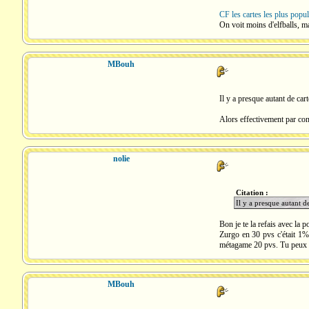
CF les cartes les plus popu
On voit moins d'elfballs, 
MBouh
Il y a presque autant de car
Alors effectivement par cont
nolie
Citation :
Il y a presque autant d
Bon je te la refais avec la p
Zurgo en 30 pvs c'était 1
métagame 20 pvs. Tu peux pa
MBouh