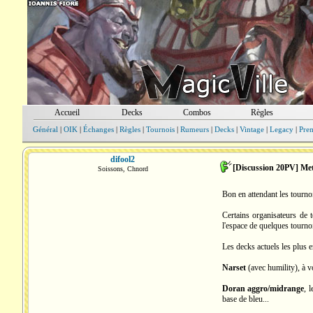
Accueil
Decks
Combos
Règles
Général
|
OIK
|
Échanges
|
Règles
|
Tournois
|
Rumeurs
|
Decks
|
Vintage
|
Legacy
|
Pre
difool2
[Discussion 20PV] Me
Soissons, Chnord
Bon en attendant les tournoi
Certains organisateurs de 
l'espace de quelques tourno
Les decks actuels les plus e
Narset
(avec humility), à v
Doran aggro/midrange
, 
base de bleu...