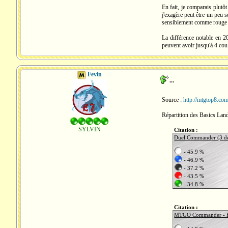
En fait, je comparais plut
j'exagère peut être un peu 
sensiblement comme rouge u
La différence notable en 20
peuvent avoir jusqu'à 4 coul
Fevin
...
Source :
http://mtgtop8.c
Répartition des Basics Lan
SYLVIN
Citation :
Duel Commander (3 de
- 45.9 %
- 46.9 %
- 37.2 %
- 43.5 %
- 34.8 %
Citation :
MTGO Commander - For