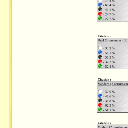
- 14.8 %
- 69.4 %
- 49.1 %
- 24.7 %
- 27.7 %
Citation :
Duel Commander - 30
- 33.2 %
- 56.1 %
- 30.5 %
- 32.2 %
- 52.4 %
Citation :
Standard (2 derniers m
- 32.0 %
- 46.6 %
- 38.8 %
- 62.3 %
- 51.1 %
Citation :
Modern (2 derniers mo