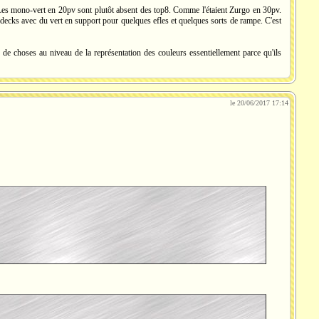
. Les mono-vert en 20pv sont plutôt absent des top8. Comme l'étaient Zurgo en 30pv.
e decks avec du vert en support pour quelques efles et quelques sorts de rampe. C'est
 de choses au niveau de la représentation des couleurs essentiellement parce qu'ils
le 20/06/2017 17:14