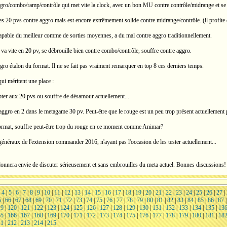
ro/combo/ramp/contrôle qui met vite la clock, avec un bon MU contre contrôle/midrange et se d
es 20 pvs contre aggro mais est encore extrêmement solide contre midrange/contrôle. (il profite 
pable du meilleur comme de sorties moyennes, a du mal contre aggro traditionnellement.
va vite en 20 pv, se débrouille bien contre combo/contrôle, souffre contre aggro.
gro étalon du format. Il ne se fait pas vraiment remarquer en top 8 ces derniers temps.
ui méritent une place :
pter aux 20 pvs ou souffre de désamour actuellement...
 aggro en 2 dans le metagame 30 pv. Peut-être que le rouge est un peu trop présent actuellement
 format, souffre peut-être trop du rouge en ce moment comme Animar?
généraux de l'extension commander 2016, n'ayant pas l'occasion de les tester actuellement...
donnera envie de discuter sérieusement et sans embrouilles du meta actuel. Bonnes discussions! 
|
4
|
5
|
6
|
7
|
8
|
9
|
10
|
11
|
12
|
13
|
14
|
15
|
16
|
17
|
18
|
19
|
20
|
21
|
22
|
23
|
24
|
25
|
26
|
27
|
5
|
66
|
67
|
68
|
69
|
70
|
71
|
72
|
73
|
74
|
75
|
76
|
77
|
78
|
79
|
80
|
81
|
82
|
83
|
84
|
85
|
86
|
87
19
|
120
|
121
|
122
|
123
|
124
|
125
|
126
|
127
|
128
|
129
|
130
|
131
|
132
|
133
|
134
|
135
|
13
65
|
166
|
167
|
168
|
169
|
170
|
171
|
172
|
173
|
174
|
175
|
176
|
177
|
178
|
179
|
180
|
181
|
18
11
|
212
|
213
|
214
|
215