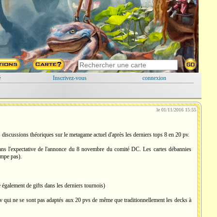
é
Inscrivez-vous
connexion
le 01/11/2016 15:55
es discussions théoriques sur le metagame actuel d'après les derniers tops 8 en 20 pv.
dans l'expectative de l'annonce du 8 novembre du comité DC. Les cartes débannies
ompe pas).
e également de gifts dans les derniers tournois)
 pv qui ne se sont pas adaptés aux 20 pvs de même que traditionnellement les decks à