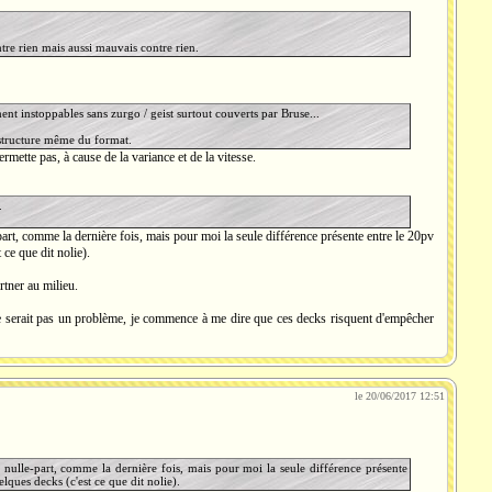
re rien mais aussi mauvais contre rien.
ment instoppables sans zurgo / geist surtout couverts par Bruse...
 structure même du format.
mette pas, à cause de la variance et de la vitesse.
.
t, comme la dernière fois, mais pour moi la seule différence présente entre le 20pv
ce que dit nolie).
rtner au milieu.
ne serait pas un problème, je commence à me dire que ces decks risquent d'empêcher
le 20/06/2017 12:51
lle-part, comme la dernière fois, mais pour moi la seule différence présente
lques decks (c'est ce que dit nolie).