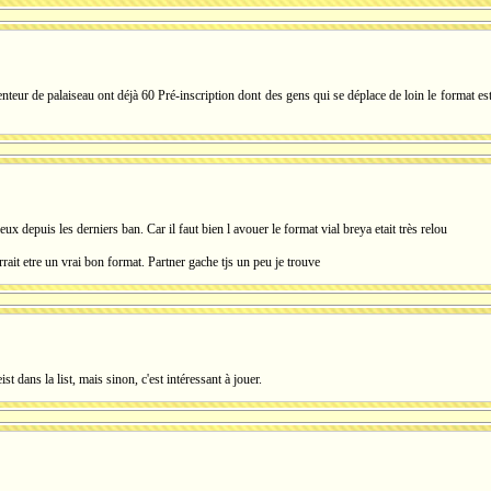
teur de palaiseau ont déjà 60 Pré-inscription dont des gens qui se déplace de loin le format est 
eux depuis les derniers ban. Car il faut bien l avouer le format vial breya etait très relou
rait etre un vrai bon format. Partner gache tjs un peu je trouve
ist dans la list, mais sinon, c'est intéressant à jouer.