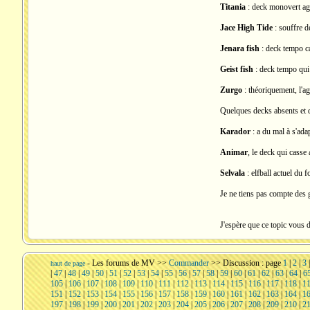
Titania
: deck monovert agg
Jace High Tide
: souffre d
Jenara fish
: deck tempo ca
Geist fish
: deck tempo qui 
Zurgo
: théoriquement, l'ag
Quelques decks absents et q
Karador
: a du mal à s'ada
Animar
, le deck qui casse
Selvala
: elfball actuel du
Je ne tiens pas compte des 
J'espère que ce topic vous 
-
Les forums de MV
>>
Commander
>> Discussion : page
1
|
2
|
3
haut de page
|
47
|
48
|
49
|
50
|
51
|
52
|
53
|
54
|
55
|
56
|
57
|
58
|
59
|
60
|
61
|
62
|
63
|
64
|
6
105
|
106
|
107
|
108
|
109
|
110
|
111
|
112
|
113
|
114
|
115
|
116
|
117
|
118
|
1
151
|
152
|
153
|
154
|
155
|
156
|
157
|
158
|
159
|
160
|
161
|
162
|
163
|
164
|
1
197
|
198
|
199
|
200
|
201
|
202
|
203
|
204
|
205
|
206
|
207
|
208
|
209
|
210
|
2