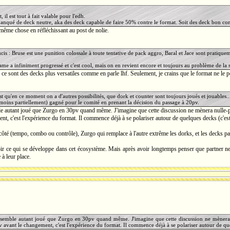
, il est tout à fait valable pour l'edh.
anqué de deck neutre, aka des deck capable de faire 50% contre le format. Soit des deck bon cont
 même chose en réfléchissant au post de nolie.
ucis : Bruse est une punition colossale à toute tentative de pack aggro, Baral et Jace sont pratique
ame a infiniment progressé et c'est cool, mais on en revient encore et toujours au problème de la
ce sont des decks plus versatiles comme en parle lhf. Seulement, je crains que le format ne le per
st qu'en ce moment on a d'autres possibilités, que dork et counter sont toujours joués et jouables..
 moins partiellement) gagné pour le comité en prenant la décision du passage à 20pv.
 autant joué que Zurgo en 30pv quand même. J'imagine que cette discussion ne mènera nulle-par
nt, c'est l'expérience du format. Il commence déjà à se polariser autour de quelques decks (c'est 
 côté (tempo, combo ou contrôle), Zurgo qui remplace à l'autre extrême les dorks, et les decks pa
 voir ce qui se développe dans cet écosystème. Mais après avoir longtemps penser que partner 
 à leur place.
emble autant joué que Zurgo en 30pv quand même. J'imagine que cette discussion ne mènera nu
v avant le changement, c'est l'expérience du format. Il commence déjà à se polariser autour de que